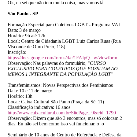
Ok, eu sei que não tem muita coisa, mas vamos lá...
São Paulo - SP
Formação Especial para Coletivos LGBT - Programa VAI
Data: 3 de março
Horário: 9h até 12h
Local: Centro de Cidadania LGBT Luiz Carlos Ruas (Rua
Visconde de Ouro Preto, 118)
Inscrição:
https://docs.google.com/forms/d/e/1FAIpQ...w/viewform
Observação: Nas palavras do formulário, "
CURSO
EXCLUSIVO PARA COLETIVOS QUE POSSUAM AO
MENOS 1 INTEGRANTE DA POPULAÇÃO LGBT
"
Transfeminismos: Novas Perspectivas dos Feminismos
Data: 10 e 11 de março
Horário: 13h
Local: Caixa Cultural São Paulo (Praça da Sé, 11)
Classificação indicativa: 16 anos
http://www.caixacultural.com.br/SitePage...9&eid=1790
Observação: Dizem que são 3 encontros, mas só colocam 2
dias. Eu não sei bem como isso vai funcionar. o_o
Seminário de 10 anos do Centro de Referência e Defesa da