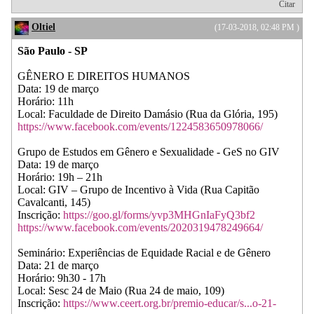
Citar
Oltiel
(17-03-2018, 02:48 PM )
São Paulo - SP
GÊNERO E DIREITOS HUMANOS
Data: 19 de março
Horário: 11h
Local: Faculdade de Direito Damásio (Rua da Glória, 195)
https://www.facebook.com/events/1224583650978066/
Grupo de Estudos em Gênero e Sexualidade - GeS no GIV
Data: 19 de março
Horário: 19h – 21h
Local: GIV – Grupo de Incentivo à Vida (Rua Capitão
Cavalcanti, 145)
Inscrição:
https://goo.gl/forms/yvp3MHGnIaFyQ3bf2
https://www.facebook.com/events/2020319478249664/
Seminário: Experiências de Equidade Racial e de Gênero
Data: 21 de março
Horário: 9h30 - 17h
Local: Sesc 24 de Maio (Rua 24 de maio, 109)
Inscrição:
https://www.ceert.org.br/premio-educar/s...o-21-