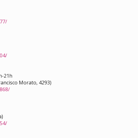
77/
04/
8h-21h
Francisco Morato, 4293)
868/
a)
54/