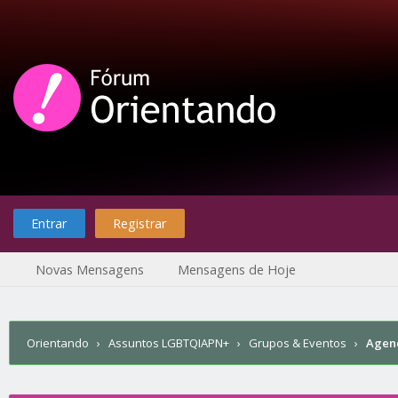
Entrar
Registrar
Novas Mensagens
Mensagens de Hoje
Orientando
›
Assuntos LGBTQIAPN+
›
Grupos & Eventos
›
Agen