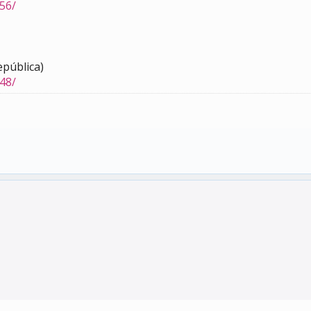
56/
epública)
48/