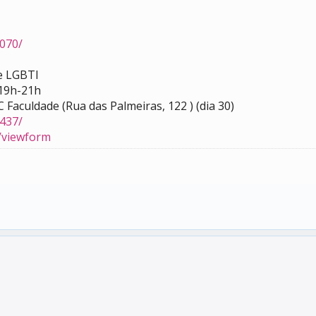
070/
e LGBTI
 19h-21h
 Faculdade (Rua das Palmeiras, 122 ) (dia 30)
437/
g/viewform