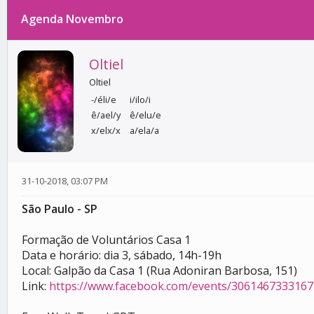
Agenda Novembro
0 votos - 0 média
1
2
3
4
5
Oltiel
Oltiel
-/éli/e
i/ilo/i
ê/ael/y
ê/elu/e
x/elx/x
a/ela/a
31-10-2018, 03:07 PM
São Paulo - SP
Formação de Voluntários Casa 1
Data e horário: dia 3, sábado, 14h-19h
Local: Galpão da Casa 1 (Rua Adoniran Barbosa, 151)
Link:
https://www.facebook.com/events/3061467333167