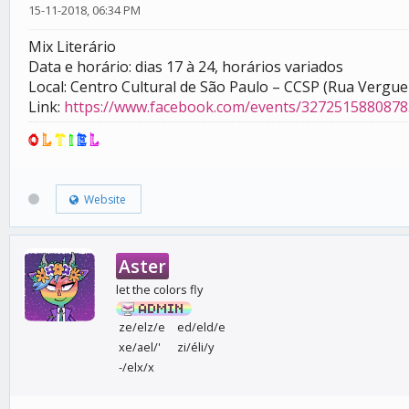
15-11-2018, 06:34 PM
Mix Literário
Data e horário: dias 17 à 24, horários variados
Local: Centro Cultural de São Paulo – CCSP (Rua Vergue
Link:
https://www.facebook.com/events/3272515880878
O
L
T
I
E
L
Website
Aster
let the colors fly
ze/elz/e
ed/eld/e
xe/ael/'
zi/éli/y
-/elx/x