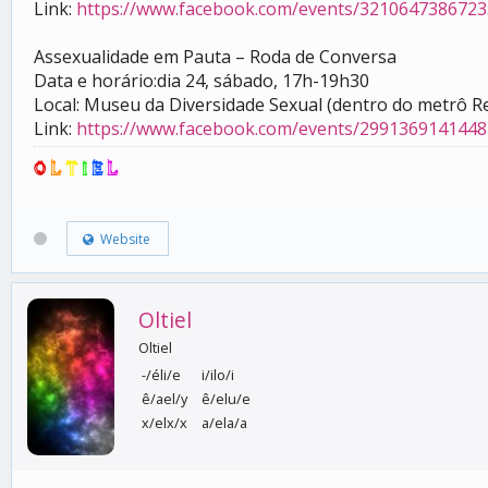
Link:
https://www.facebook.com/events/3210647386723
Assexualidade em Pauta – Roda de Conversa
Data e horário:dia 24, sábado, 17h-19h30
Local: Museu da Diversidade Sexual (dentro do metrô R
Link:
https://www.facebook.com/events/2991369141448
O
L
T
I
E
L
Website
Oltiel
Oltiel
-/éli/e
i/ilo/i
ê/ael/y
ê/elu/e
x/elx/x
a/ela/a