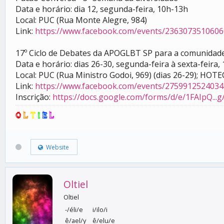
Data e horário: dia 12, segunda-feira, 10h-13h
Local: PUC (Rua Monte Alegre, 984)
Link:
https://www.facebook.com/events/2363073510606
17º Ciclo de Debates da APOGLBT SP para a comunidad
Data e horário: dias 26-30, segunda-feira à sexta-feira,
Local: PUC (Rua Ministro Godoi, 969) (dias 26-29); HOTEC
Link:
https://www.facebook.com/events/2759912524034
Inscrição:
https://docs.google.com/forms/d/e/1FAIpQ...
O
L
T
I
E
L
Website
Oltiel
Oltiel
-/éli/e
i/ilo/i
ê/ael/y
ê/elu/e