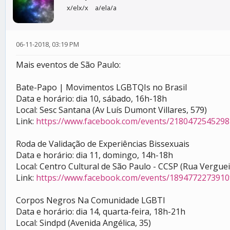
x/elx/x
a/ela/a
06-11-2018, 03:19 PM
Mais eventos de São Paulo:
Bate-Papo | Movimentos LGBTQIs no Brasil
Data e horário: dia 10, sábado, 16h-18h
Local: Sesc Santana (Av Luís Dumont Villares, 579)
Link:
https://www.facebook.com/events/2180472545298
Roda de Validação de Experiências Bissexuais
Data e horário: dia 11, domingo, 14h-18h
Local: Centro Cultural de São Paulo - CCSP (Rua Verguei
Link:
https://www.facebook.com/events/1894772273910
Corpos Negros Na Comunidade LGBTI
Data e horário: dia 14, quarta-feira, 18h-21h
Local: Sindpd (Avenida Angélica, 35)