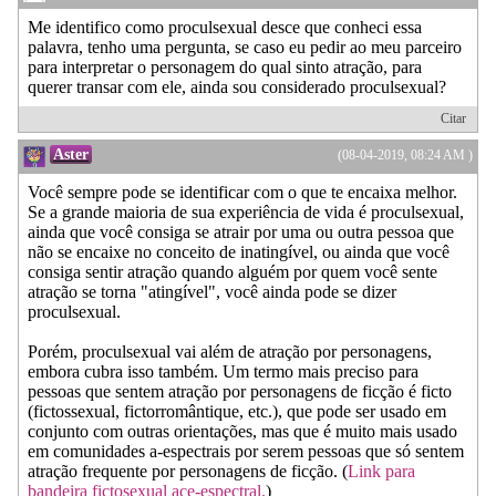
Me identifico como proculsexual desce que conheci essa
palavra, tenho uma pergunta, se caso eu pedir ao meu parceiro
para interpretar o personagem do qual sinto atração, para
querer transar com ele, ainda sou considerado proculsexual?
Citar
Aster
(08-04-2019, 08:24 AM )
Você sempre pode se identificar com o que te encaixa melhor.
Se a grande maioria de sua experiência de vida é proculsexual,
ainda que você consiga se atrair por uma ou outra pessoa que
não se encaixe no conceito de inatingível, ou ainda que você
consiga sentir atração quando alguém por quem você sente
atração se torna "atingível", você ainda pode se dizer
proculsexual.
Porém, proculsexual vai além de atração por personagens,
embora cubra isso também. Um termo mais preciso para
pessoas que sentem atração por personagens de ficção é ficto
(fictossexual, fictorromântique, etc.), que pode ser usado em
conjunto com outras orientações, mas que é muito mais usado
em comunidades a-espectrais por serem pessoas que só sentem
atração frequente por personagens de ficção. (
Link para
bandeira fictosexual ace-espectral.
)