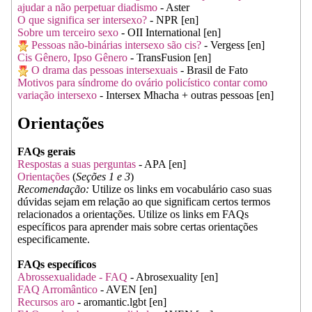
ajudar a não perpetuar diadismo
- Aster
O que significa ser intersexo?
- NPR [en]
Sobre um terceiro sexo
- OII International [en]
Pessoas não-binárias intersexo são cis?
- Vergess [en]
Cis Gênero, Ipso Gênero
- TransFusion [en]
O drama das pessoas intersexuais
- Brasil de Fato
Motivos para síndrome do ovário policístico contar como
variação intersexo
- Intersex Mhacha + outras pessoas [en]
Orientações
FAQs gerais
Respostas a suas perguntas
- APA [en]
Orientações
(
Seções 1 e 3
)
Recomendação:
Utilize os links em vocabulário caso suas
dúvidas sejam em relação ao que significam certos termos
relacionados a orientações. Utilize os links em FAQs
específicos para aprender mais sobre certas orientações
especificamente.
FAQs específicos
Abrossexualidade - FAQ
- Abrosexuality [en]
FAQ Arromântico
- AVEN [en]
Recursos aro
- aromantic.lgbt [en]