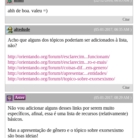
mimi
(22-12-2016, 06:05 AM )
ahh de boa. valeu =)
Citar
altedude
(05-01-2017, 06:35 AM )
Acho que alguns dos tópicos poderiam ser adicionados à lista,
não?
http://orientando.org/forum/t/esclarecim...funcionam/
http://orientando.org/forum/t/esclarecim...ro-e-mais/
http://orientando.org/forum/t/coisas-dif...em-genero/
http://orientando.org/forum/t/apresentac...entidades/
http://orientando.org/forum/t/topico-sobre-exorsexismo/
Citar
Aster
(05-01-2017, 08:29 AM )
Não vou adicionar alguns desses links por serem muito
específicos, afinal, essa é uma lista de recursos (relativamente)
básicos.
Mas a apresentação de gênero e o tópico sobre exorsexismo
são boas ideias!