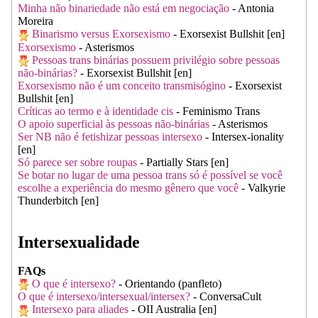
Minha não binariedade não está em negociação
- Antonia
Moreira
Binarismo versus Exorsexismo
- Exorsexist Bullshit [en]
Exorsexismo
- Asterismos
Pessoas trans binárias possuem privilégio sobre pessoas
não-binárias?
- Exorsexist Bullshit [en]
Exorsexismo não é um conceito transmisógino
- Exorsexist
Bullshit [en]
Críticas ao termo e à identidade cis
- Feminismo Trans
O apoio superficial às pessoas não-binárias
- Asterismos
Ser NB não é fetishizar pessoas intersexo
- Intersex-ionality
[en]
Só parece ser sobre roupas
- Partially Stars [en]
Se botar no lugar de uma pessoa trans só é possível se você
escolhe a experiência do mesmo gênero que você
- Valkyrie
Thunderbitch [en]
Intersexualidade
FAQs
O que é intersexo?
- Orientando (panfleto)
O que é intersexo/intersexual/intersex?
- ConversaCult
Intersexo para aliades
- OII Australia [en]