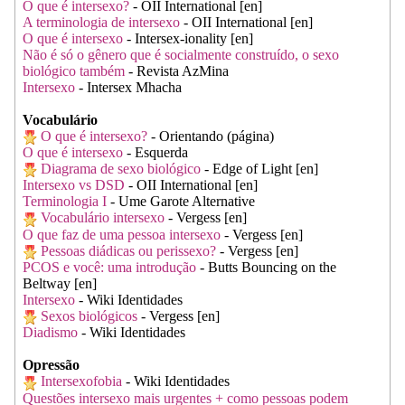
O que é intersexo?
- OII International [en]
A terminologia de intersexo
- OII International [en]
O que é intersexo
- Intersex-ionality [en]
Não é só o gênero que é socialmente construído, o sexo
biológico também
- Revista AzMina
Intersexo
- Intersex Mhacha
Vocabulário
O que é intersexo?
- Orientando (página)
O que é intersexo
- Esquerda
Diagrama de sexo biológico
- Edge of Light [en]
Intersexo vs DSD
- OII International [en]
Terminologia I
- Ume Garote Alternative
Vocabulário intersexo
- Vergess [en]
O que faz de uma pessoa intersexo
- Vergess [en]
Pessoas diádicas ou perissexo?
- Vergess [en]
PCOS e você: uma introdução
- Butts Bouncing on the
Beltway [en]
Intersexo
- Wiki Identidades
Sexos biológicos
- Vergess [en]
Diadismo
- Wiki Identidades
Opressão
Intersexofobia
- Wiki Identidades
Questões intersexo mais urgentes + como pessoas podem