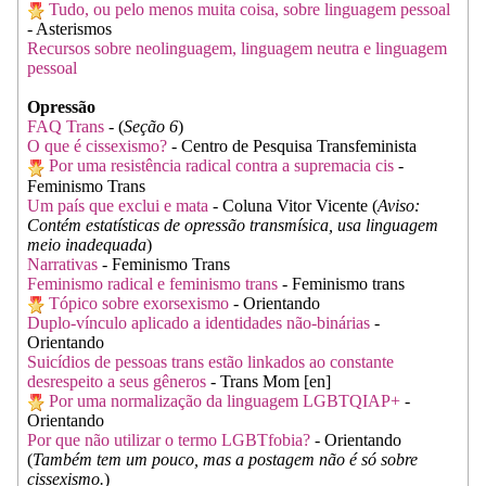
Tudo, ou pelo menos muita coisa, sobre linguagem pessoal
- Asterismos
Recursos sobre neolinguagem, linguagem neutra e linguagem
pessoal
Opressão
FAQ Trans
- (
Seção 6
)
O que é cissexismo?
- Centro de Pesquisa Transfeminista
Por uma resistência radical contra a supremacia cis
-
Feminismo Trans
Um país que exclui e mata
- Coluna Vitor Vicente (
Aviso:
Contém estatísticas de opressão transmísica, usa linguagem
meio inadequada
)
Narrativas
- Feminismo Trans
Feminismo radical e feminismo trans
- Feminismo trans
Tópico sobre exorsexismo
- Orientando
Duplo-vínculo aplicado a identidades não-binárias
-
Orientando
Suicídios de pessoas trans estão linkados ao constante
desrespeito a seus gêneros
- Trans Mom [en]
Por uma normalização da linguagem LGBTQIAP+
-
Orientando
Por que não utilizar o termo LGBTfobia?
- Orientando
(
Também tem um pouco, mas a postagem não é só sobre
cissexismo.
)