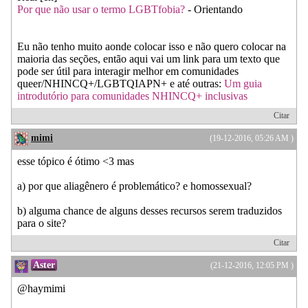
Por que não usar o termo LGBTfobia?
- Orientando
Eu não tenho muito aonde colocar isso e não quero colocar na
maioria das seções, então aqui vai um link para um texto que
pode ser útil para interagir melhor em comunidades
queer/NHINCQ+/LGBTQIAPN+ e até outras:
Um guia
introdutório para comunidades NHINCQ+ inclusivas
Citar
mimi
(19-12-2016, 05:26 AM )
esse tópico é ótimo <3 mas
a) por que aliagênero é problemático? e homossexual?
b) alguma chance de alguns desses recursos serem traduzidos
para o site?
Citar
Aster
(21-12-2016, 12:05 PM )
@haymimi