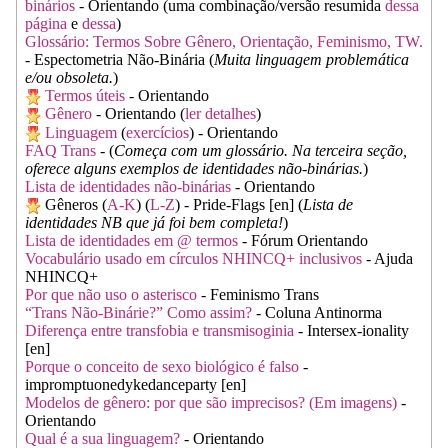
binários
- Orientando (uma combinação/versão resumida
dessa
página
e
dessa
)
Glossário: Termos Sobre Gênero, Orientação, Feminismo, TW.
- Espectometria Não-Binária (
Muita linguagem problemática
e/ou obsoleta.
)
Termos úteis
- Orientando
Gênero
- Orientando (
ler detalhes
)
Linguagem
(
exercícios
) - Orientando
FAQ Trans
- (
Começa com um glossário. Na terceira seção,
oferece alguns exemplos de identidades não-binárias.
)
Lista de identidades não-binárias
- Orientando
Gêneros (
A-K
) (
L-Z
) - Pride-Flags [en] (
Lista de
identidades NB que já foi bem completa!
)
Lista de identidades em @ termos
- Fórum Orientando
Vocabulário usado em círculos NHINCQ+ inclusivos
- Ajuda
NHINCQ+
Por que não uso o asterisco
- Feminismo Trans
“Trans Não-Binárie?” Como assim?
- Coluna Antinorma
Diferença entre transfobia e transmisoginia
- Intersex-ionality
[en]
Porque o conceito de sexo biológico é falso
-
impromptuonedykedanceparty [en]
Modelos de gênero: por que são imprecisos? (Em imagens)
-
Orientando
Qual é a sua linguagem?
- Orientando