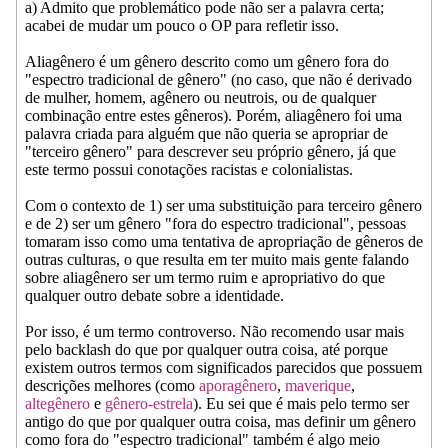
a) Admito que problemático pode não ser a palavra certa;
acabei de mudar um pouco o OP para refletir isso.
Aliagênero é um gênero descrito como um gênero fora do
"espectro tradicional de gênero" (no caso, que não é derivado
de mulher, homem, agênero ou neutrois, ou de qualquer
combinação entre estes gêneros). Porém, aliagênero foi uma
palavra criada para alguém que não queria se apropriar de
"terceiro gênero" para descrever seu próprio gênero, já que
este termo possui conotações racistas e colonialistas.
Com o contexto de 1) ser uma substituição para terceiro gênero
e de 2) ser um gênero "fora do espectro tradicional", pessoas
tomaram isso como uma tentativa de apropriação de gêneros de
outras culturas, o que resulta em ter muito mais gente falando
sobre aliagênero ser um termo ruim e apropriativo do que
qualquer outro debate sobre a identidade.
Por isso, é um termo controverso. Não recomendo usar mais
pelo backlash do que por qualquer outra coisa, até porque
existem outros termos com significados parecidos que possuem
descrições melhores (como
aporagênero
,
maverique
,
altegênero
e
gênero-estrela
). Eu sei que é mais pelo termo ser
antigo do que por qualquer outra coisa, mas definir um gênero
como fora do "espectro tradicional" também é algo meio