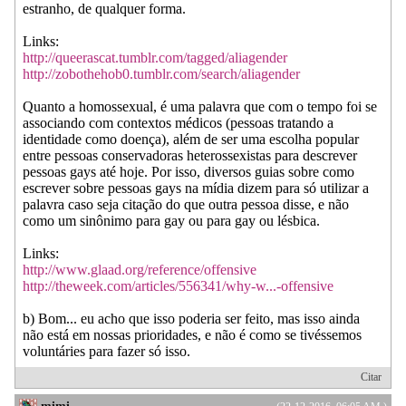
estranho, de qualquer forma.
Links:
http://queerascat.tumblr.com/tagged/aliagender
http://zobothehob0.tumblr.com/search/aliagender
Quanto a homossexual, é uma palavra que com o tempo foi se
associando com contextos médicos (pessoas tratando a
identidade como doença), além de ser uma escolha popular
entre pessoas conservadoras heterossexistas para descrever
pessoas gays até hoje. Por isso, diversos guias sobre como
escrever sobre pessoas gays na mídia dizem para só utilizar a
palavra caso seja citação do que outra pessoa disse, e não
como um sinônimo para gay ou para gay ou lésbica.
Links:
http://www.glaad.org/reference/offensive
http://theweek.com/articles/556341/why-w...-offensive
b) Bom... eu acho que isso poderia ser feito, mas isso ainda
não está em nossas prioridades, e não é como se tivéssemos
voluntáries para fazer só isso.
Citar