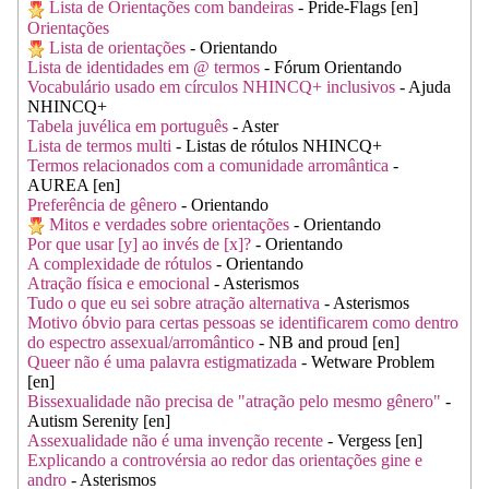
Lista de Orientações com bandeiras
- Pride-Flags [en]
Orientações
Lista de orientações
- Orientando
Lista de identidades em @ termos
- Fórum Orientando
Vocabulário usado em círculos NHINCQ+ inclusivos
- Ajuda
NHINCQ+
Tabela juvélica em português
- Aster
Lista de termos multi
- Listas de rótulos NHINCQ+
Termos relacionados com a comunidade arromântica
-
AUREA [en]
Preferência de gênero
- Orientando
Mitos e verdades sobre orientações
- Orientando
Por que usar [y] ao invés de [x]?
- Orientando
A complexidade de rótulos
- Orientando
Atração física e emocional
- Asterismos
Tudo o que eu sei sobre atração alternativa
- Asterismos
Motivo óbvio para certas pessoas se identificarem como dentro
do espectro assexual/arromântico
- NB and proud [en]
Queer não é uma palavra estigmatizada
- Wetware Problem
[en]
Bissexualidade não precisa de "atração pelo mesmo gênero"
-
Autism Serenity [en]
Assexualidade não é uma invenção recente
- Vergess [en]
Explicando a controvérsia ao redor das orientações gine e
andro
- Asterismos