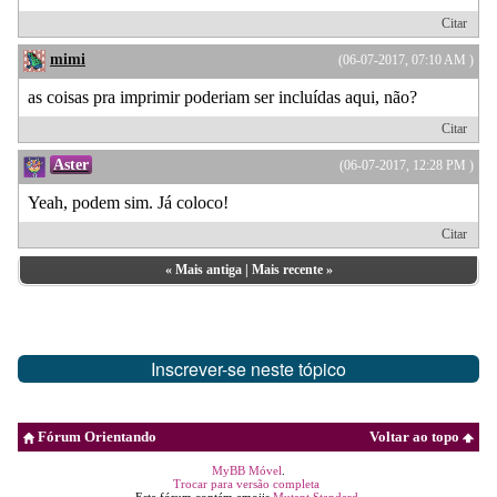
Citar
mimi
(06-07-2017, 07:10 AM )
as coisas pra imprimir poderiam ser incluídas aqui, não?
Citar
Aster
(06-07-2017, 12:28 PM )
Yeah, podem sim. Já coloco!
Citar
«
Mais antiga
|
Mais recente
»
Inscrever-se neste tópico
Fórum Orientando
Voltar ao topo
MyBB Móvel
.
Trocar para versão completa