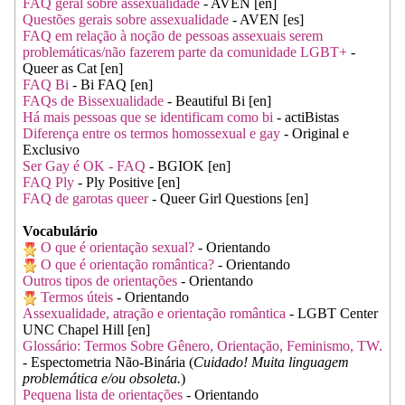
FAQ geral sobre assexualidade
- AVEN [en]
Questões gerais sobre assexualidade
- AVEN [es]
FAQ em relação à noção de pessoas assexuais serem
problemáticas/não fazerem parte da comunidade LGBT+
-
Queer as Cat [en]
FAQ Bi
- Bi FAQ [en]
FAQs de Bissexualidade
- Beautiful Bi [en]
Há mais pessoas que se identificam como bi
- actiBistas
Diferença entre os termos homossexual e gay
- Original e
Exclusivo
Ser Gay é OK - FAQ
- BGIOK [en]
FAQ Ply
- Ply Positive [en]
FAQ de garotas queer
- Queer Girl Questions [en]
Vocabulário
O que é orientação sexual?
- Orientando
O que é orientação romântica?
- Orientando
Outros tipos de orientações
- Orientando
Termos úteis
- Orientando
Assexualidade, atração e orientação romântica
- LGBT Center
UNC Chapel Hill [en]
Glossário: Termos Sobre Gênero, Orientação, Feminismo, TW.
- Espectometria Não-Binária (
Cuidado! Muita linguagem
problemática e/ou obsoleta.
)
Pequena lista de orientações
- Orientando