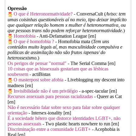
Opressão
O que é Heteronormatividade?
- ConversaCult (
Aviso: tem
umas coisinhas questionáveis aí no meio, tipo deixar implícito
que qualquer relação homem x mulher é heteronormativa, ou
que pessoas trans não podem reforçar heteronormatividade.
)
Homofobia
- Anti-Defamation League [en]
O que é homofobia ?
- Homofobia mata (
Tem uns
conteúdos muito legais aí, mas masculinidade compulsiva e
políticas de assimilação não são frutos /apenas/ do
heterossexismo.
)
Os perigos de pensar "normal"
- The Serial Comma [en]
10 coisas que as bissexuais gostariam que as lésbicas
soubessem
- actiBistas
O masterpost sobre afobia
- Liveblogging my descent into
madness [en]
Invisibilidade não é um privilégio
- a-spec-tacular [en]
Recursos assexuais para pessoas racializadas
- Queer as Cat
[en]
Não é necessário falar sobre sexo para falar sobre qualquer
orientação
- Intersex-ionality [en]
É a sociedade hétero que distorce identidades LGBT+, não
pessoas assexuais
- Two plastic hearts nowhere to run [en]
Discriminação entre a comunidade LGBT+
- Acephobia is
Real [en]