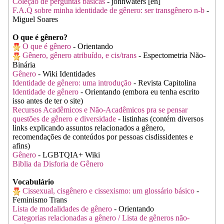
Coleção de perguntas básicas
- johnwaters [en]
F.A.Q sobre minha identidade de gênero: ser transgênero n-b
-
Miguel Soares
O que é gênero?
O que é gênero
- Orientando
Gênero, gênero atribuído, e cis/trans
- Espectometria Não-
Binária
Gênero
- Wiki Identidades
Identidade de gênero: uma introdução
- Revista Capitolina
Identidade de gênero
- Orientando (embora eu tenha escrito
isso antes de ter o site)
Recursos Acadêmicos e Não-Acadêmicos pra se pensar
questões de gênero e diversidade
- listinhas (contém diversos
links explicando assuntos relacionados a gênero,
recomendações de conteúdos por pessoas cisdissidentes e
afins)
Gênero
- LGBTQIA+ Wiki
Biblia da Disforia de Gênero
Vocabulário
Cissexual, cisgênero e cissexismo: um glossário básico
-
Feminismo Trans
Lista de modalidades de gênero
- Orientando
Categorias relacionadas a gênero / Lista de gêneros não-