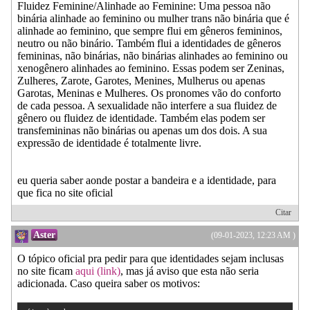
Fluidez Feminine/Alinhade ao Feminine: Uma pessoa não
binária alinhade ao feminino ou mulher trans não binária que é
alinhade ao feminino, que sempre flui em gêneros femininos,
neutro ou não binário. Também flui a identidades de gêneros
femininas, não binárias, não binárias alinhades ao feminino ou
xenogênero alinhades ao feminino. Essas podem ser Zeninas,
Zulheres, Zarote, Garotes, Menines, Mulherus ou apenas
Garotas, Meninas e Mulheres. Os pronomes vão do conforto
de cada pessoa. A sexualidade não interfere a sua fluidez de
gênero ou fluidez de identidade. Também elas podem ser
transfemininas não binárias ou apenas um dos dois. A sua
expressão de identidade é totalmente livre.
eu queria saber aonde postar a bandeira e a identidade, para
que fica no site oficial
Citar
Aster
(09-01-2023, 12:23 AM )
O tópico oficial pra pedir para que identidades sejam inclusas
no site ficam
aqui (link)
, mas já aviso que esta não seria
adicionada. Caso queira saber os motivos: