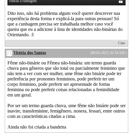
críticas à cunhagem
Dito isso, não há problema algum você querer descrever sua
experiência desta forma e explicá-la para outras pessoas! Só
que a cunhagem precisa ser trabalhada melhor caso você
queira que eu a adicione à lista de identidades não-binárias do
Orientando. :I
Citar
Vitória dos Santos
(09-01-2023, 02:34 AM )
Fême não-binárie ou Fêmea não-binária: um termo guarda
chuva para gêneros que são total ou parcialmente feminino que
não tem a ver com ser mulher, ume fême não binárie pode ter
preferência por pronomes femininos, pode preferir ter um
corpo feminino, pode preferir ser apresentade de forma
feminina ou pode preferir coisas relacionadas a feminilidade
em um geral.
Por ser um termo guarda chuva, ume fême não binárie pode ser
inavire, transfeminine, femigênero, nonera, fessari, entre outros
com as características citadas a cima.
Ainda não foi criada a bandeira