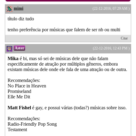
mimi
(22-12-2016, 07:29 AM )
título diz tudo
tenho preferência por músicas que falem de ser nb ou multi
Citar
Aster
(22-12-2016, 12:43 PM )
Mika
é bi, mas só sei de músicas dele que não falam
especificamente de atração por múltiplos gêneros, embora
existam músicas dele onde ele fala de uma atração ou de outra.
Recomendações:
No Place in Heaven
Promiseland
Elle Me Dit
Matt Fishel
é gay, e possui várias (todas?) músicas sobre isso.
Recomendações:
Radio-Friendly Pop Song
Testament