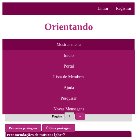
Entrar
Registrar
Orientando
Mostrar menu
Início
Portal
Lista de Membres
Ajuda
Pesquisar
Novas Mensagens
Página:
1
»
Primeira postagem
Última postagem
recomendações de músicas lgbt+?