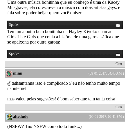
Uma outra música bonitinha que eu conheço é uma da Kacey
Musgraves, ela co-escreveu a música com dois artistas gays, e
fala sobre poder beijar quem você quiser:
Spoiler
Tem uma outra bem bonitinha da Hayley Kiyoko chamada
Girls Like Girls que conta a história de uma garota sáfica que
se apaixona por outra garota:
Spoiler
Citar
mimi
(09-01-2017, 04:45 AM )
@tathsantanna isso é complicado :/ eu não tenho muito tempo
na internet
mas valeu pelas sugestões! é bom saber que tem tanta coisa!
Citar
altedude
(09-01-2017, 02:41 PM )
(NSFW? Tão NSFW como todo funk...)