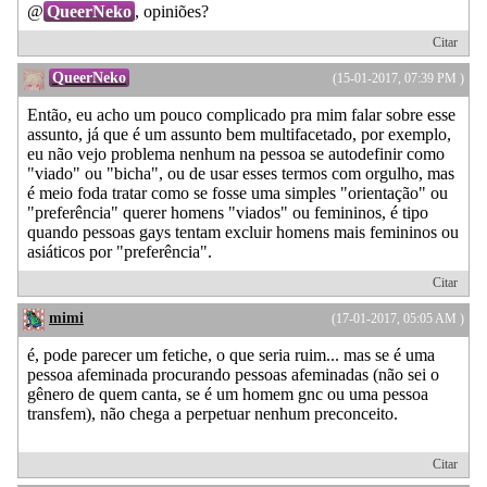
@
QueerNeko
, opiniões?
Citar
QueerNeko
(15-01-2017, 07:39 PM )
Então, eu acho um pouco complicado pra mim falar sobre esse
assunto, já que é um assunto bem multifacetado, por exemplo,
eu não vejo problema nenhum na pessoa se autodefinir como
"viado" ou "bicha", ou de usar esses termos com orgulho, mas
é meio foda tratar como se fosse uma simples "orientação" ou
"preferência" querer homens "viados" ou femininos, é tipo
quando pessoas gays tentam excluir homens mais femininos ou
asiáticos por "preferência".
Citar
mimi
(17-01-2017, 05:05 AM )
é, pode parecer um fetiche, o que seria ruim... mas se é uma
pessoa afeminada procurando pessoas afeminadas (não sei o
gênero de quem canta, se é um homem gnc ou uma pessoa
transfem), não chega a perpetuar nenhum preconceito.
Citar