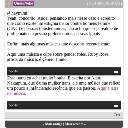
QueerNeko
(17-01-2017, 08:56 AM )
@haymimi
Yeah, concordo. Andei pensando mais nesse caso e acredito
que como existe um estigma maior contra homens femme
(GNC) e pessoas transfemininas, não acho que seja realmente
problemático a pessoa preferir outras pessoas iguais.
Enfim, mais algumas músicas que descobri recentemente:
Aqui uma música e clipe sobre gender roles. Ruby Rose,
artista da música, é gênero-fluido.
Spoiler
Essa outra eu achei muito bonita. É escrita por Ataru
Nakamura, que é uma mulher trans, e é uma música que reflete
um pouco a infância/adolescência que ela passou.
Aqui a letra
da música
.
Spoiler
Citar
«
Mais antiga
|
Mais recente
»