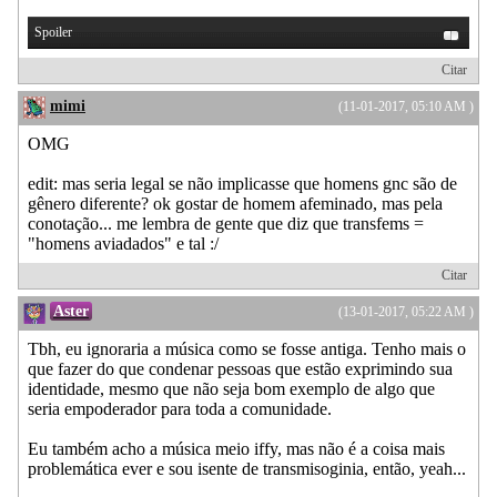
Spoiler
Citar
mimi
(11-01-2017, 05:10 AM )
OMG
edit: mas seria legal se não implicasse que homens gnc são de
gênero diferente? ok gostar de homem afeminado, mas pela
conotação... me lembra de gente que diz que transfems =
"homens aviadados" e tal :/
Citar
Aster
(13-01-2017, 05:22 AM )
Tbh, eu ignoraria a música como se fosse antiga. Tenho mais o
que fazer do que condenar pessoas que estão exprimindo sua
identidade, mesmo que não seja bom exemplo de algo que
seria empoderador para toda a comunidade.
Eu também acho a música meio iffy, mas não é a coisa mais
problemática ever e sou isente de transmisoginia, então, yeah...