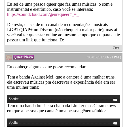
Eu sei de uma pessoa queer que faz umas músicas, o som é
instrumental e eletrônico, caso você se interessa:
https://soundcloud.com/genrequeer#_=_
De resto, eu sei de um canal de recomendações musicais
LGBTQIAP+ no Discord (não chequei a maior parte), mas aí
você vai ter que estar online ao mesmo tempo que eu para eu te
passar um link que funciona. D:
Citar
QueerNeko
(06-01-2017, 06:21 PM )
Eu conheço algumas que posso recomendar.
Tem a banda Against Me!, que a cantora é uma mulher trans,
ela escreveu músicas pra descrever a experiência dela em ser
uma mulher trans:
Spoiler
Tem uma banda brasileira chamada Liniker e os Caramelows
em que a pessoa que canta é uma pessoa gênero-fluido:
Spoiler