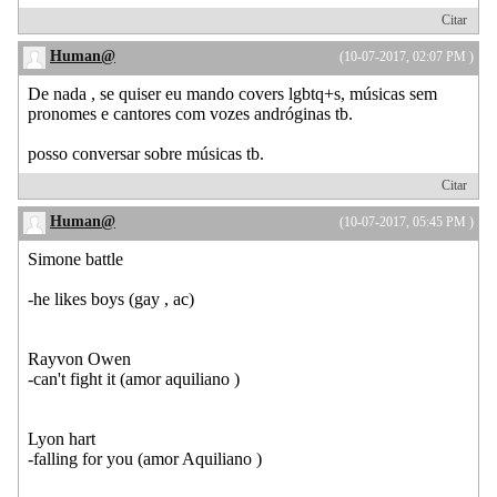
Citar
Human@
(10-07-2017, 02:07 PM )
De nada , se quiser eu mando covers lgbtq+s, músicas sem
pronomes e cantores com vozes andróginas tb.
posso conversar sobre músicas tb.
Citar
Human@
(10-07-2017, 05:45 PM )
Simone battle
-he likes boys (gay , ac)
Rayvon Owen
-can't fight it (amor aquiliano )
Lyon hart
-falling for you (amor Aquiliano )