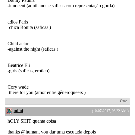
Danny Padilla
-innocent (aquilianos e saficas com representação gorda)
adios Paris
-chica Bonita (saficas )
Child actor
-against the night (saficas )
Beatrice Eli
-girls (saficas, erotico)
Cory wade
-there for you (amor entre gêneroqueers )
Citar
mimi
(10-07-2017, 06:22 AM )
hOLY SHIT quanta coisa
thanks @human, vou dar uma escutada depois