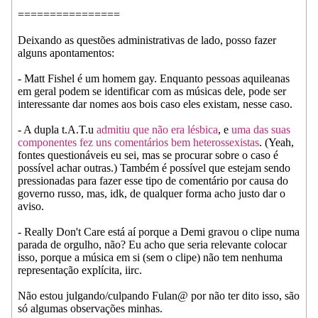
================
Deixando as questões administrativas de lado, posso fazer
alguns apontamentos:
- Matt Fishel é um homem gay. Enquanto pessoas aquileanas
em geral podem se identificar com as músicas dele, pode ser
interessante dar nomes aos bois caso eles existam, nesse caso.
- A dupla t.A.T.u
admitiu que não era lésbica
, e
uma das suas
componentes fez uns comentários bem heterossexistas
. (Yeah,
fontes questionáveis eu sei, mas se procurar sobre o caso é
possível achar outras.) Também é possível que estejam sendo
pressionadas para fazer esse tipo de comentário por causa do
governo russo, mas, idk, de qualquer forma acho justo dar o
aviso.
- Really Don't Care está aí porque a Demi gravou o clipe numa
parada de orgulho, não? Eu acho que seria relevante colocar
isso, porque a música em si (sem o clipe) não tem nenhuma
representação explícita, iirc.
Não estou julgando/culpando Fulan@ por não ter dito isso, são
só algumas observações minhas.