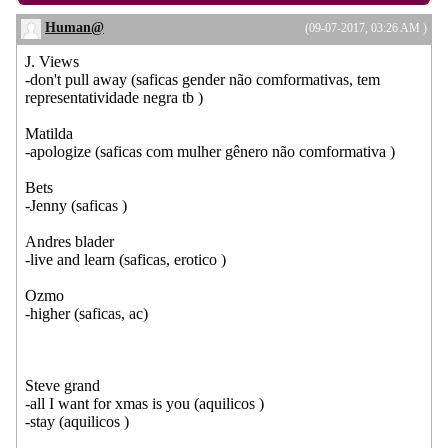
Human@
(09-07-2017, 03:26 AM )
J. Views
-don't pull away (saficas gender não comformativas, tem
representatividade negra tb )
Matilda
-apologize (saficas com mulher gênero não comformativa )
Bets
-Jenny (saficas )
Andres blader
-live and learn (saficas, erotico )
Ozmo
-higher (saficas, ac)
Steve grand
-all I want for xmas is you (aquilicos )
-stay (aquilicos )