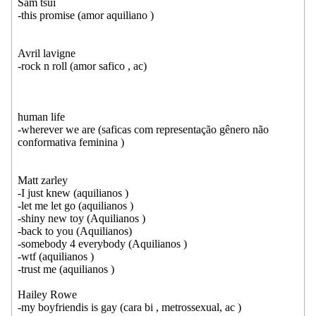
Sam tsui
-this promise (amor aquiliano )
Avril lavigne
-rock n roll (amor safico , ac)
human life
-wherever we are (saficas com representação gênero não
conformativa feminina )
Matt zarley
-I just knew (aquilianos )
-let me let go (aquilianos )
-shiny new toy (Aquilianos )
-back to you (Aquilianos)
-somebody 4 everybody (Aquilianos )
-wtf (aquilianos )
-trust me (aquilianos )
Hailey Rowe
-my boyfriendis is gay (cara bi , metrossexual, ac )