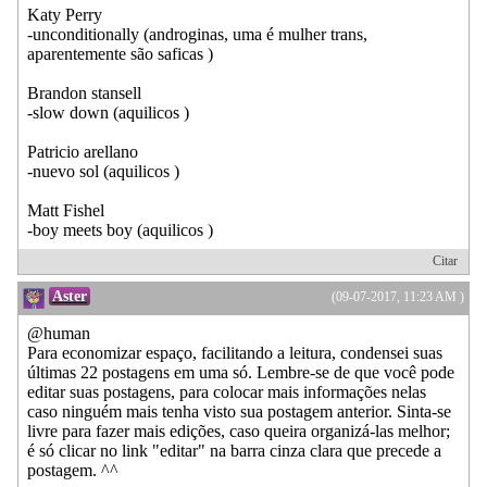
Katy Perry
-unconditionally (androginas, uma é mulher trans,
aparentemente são saficas )
Brandon stansell
-slow down (aquilicos )
Patricio arellano
-nuevo sol (aquilicos )
Matt Fishel
-boy meets boy (aquilicos )
Citar
Aster
(09-07-2017, 11:23 AM )
@human
Para economizar espaço, facilitando a leitura, condensei suas
últimas 22 postagens em uma só. Lembre-se de que você pode
editar suas postagens, para colocar mais informações nelas
caso ninguém mais tenha visto sua postagem anterior. Sinta-se
livre para fazer mais edições, caso queira organizá-las melhor;
é só clicar no link "editar" na barra cinza clara que precede a
postagem. ^^