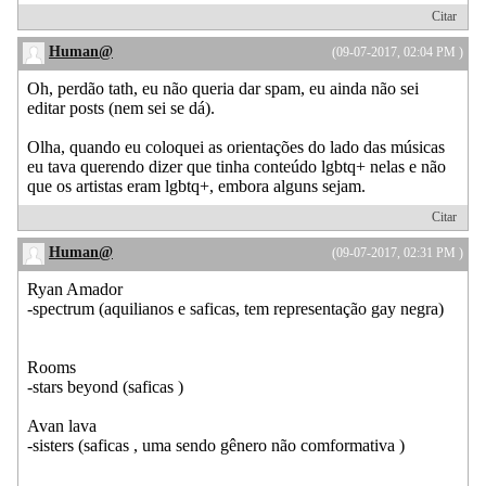
Citar
Human@
(09-07-2017, 02:04 PM )
Oh, perdão tath, eu não queria dar spam, eu ainda não sei
editar posts (nem sei se dá).
Olha, quando eu coloquei as orientações do lado das músicas
eu tava querendo dizer que tinha conteúdo lgbtq+ nelas e não
que os artistas eram lgbtq+, embora alguns sejam.
Citar
Human@
(09-07-2017, 02:31 PM )
Ryan Amador
-spectrum (aquilianos e saficas, tem representação gay negra)
Rooms
-stars beyond (saficas )
Avan lava
-sisters (saficas , uma sendo gênero não comformativa )