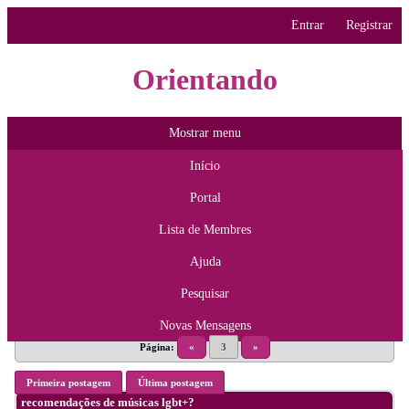
Entrar
Registrar
Orientando
Mostrar menu
Início
Portal
Lista de Membres
Ajuda
Pesquisar
Novas Mensagens
Página:
«
3
»
Primeira postagem
Última postagem
recomendações de músicas lgbt+?