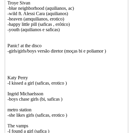
Troye Sivan
-blue neighborhood (aquilianos, ac)
-wild ft. Alessi Cara (aquilianos)
-heaven (amquilianos, erotico)
-happy little pill (saficas , erótico)
-youth (aquilianos e saficas)
Panic! at the disco
-girls/girls/boys versão diretor (moças bi e poliamor )
Katy Perry
-I kissed a girl (saficas, erotico )
Ingrid Michaelsson
-boys chase girls (bi, saficas )
metro station
-she likes girls (saficas, erotico )
The vamps
-I found a girl (safica )