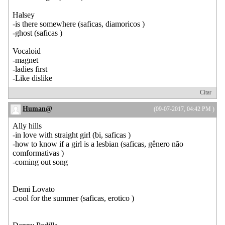
Halsey
-is there somewhere (saficas, diamoricos )
-ghost (saficas )
Vocaloid
-magnet
-ladies first
-Like dislike
Citar
Human@
(09-07-2017, 04:42 PM )
Ally hills
-in love with straight girl (bi, saficas )
-how to know if a girl is a lesbian (saficas, gênero não
comformativas )
-coming out song
Demi Lovato
-cool for the summer (saficas, erotico )