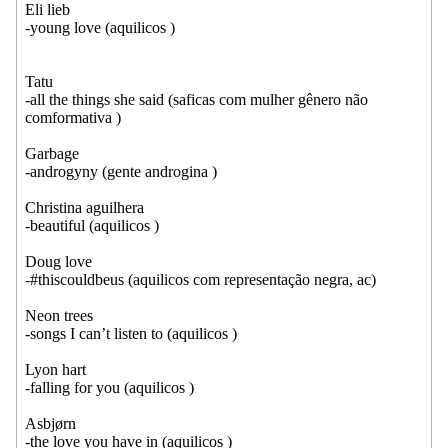
Eli lieb
-young love (aquilicos )
Tatu
-all the things she said (saficas com mulher gênero não
comformativa )
Garbage
-androgyny (gente androgina )
Christina aguilhera
-beautiful (aquilicos )
Doug love
-#thiscouldbeus (aquilicos com representação negra, ac)
Neon trees
-songs I can’t listen to (aquilicos )
Lyon hart
-falling for you (aquilicos )
Asbjørn
-the love you have in (aquilicos )