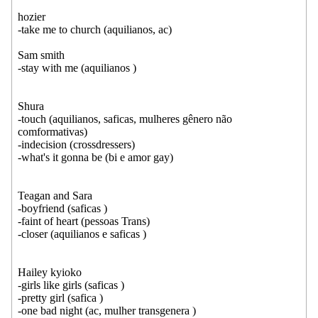
hozier
-take me to church (aquilianos, ac)
Sam smith
-stay with me (aquilianos )
Shura
-touch (aquilianos, saficas, mulheres gênero não
comformativas)
-indecision (crossdressers)
-what's it gonna be (bi e amor gay)
Teagan and Sara
-boyfriend (saficas )
-faint of heart (pessoas Trans)
-closer (aquilianos e saficas )
Hailey kyioko
-girls like girls (saficas )
-pretty girl (safica )
-one bad night (ac, mulher transgenera )