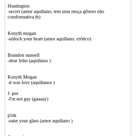
Huntington
-secret (amor aquiliano, tem uma moça gênero não
comformativa tb)
Kenyth mogan
-unlock your heart (amor aquiliano, erótico)
Brandon stansell
-dear John (aquiliano )
Kenyth Mogan
-it was love (aquilianos )
J. pee
-I'm not gay (gaaaay)
p!nk
-raise your glass (amor aquiliano )