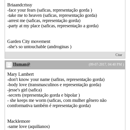
Briaandcrissy
-face your fears (saficas, representação gorda )
-take me to heaven (saficas, representação gorda)
-arrest me (saficas, representação gorda)
-party at my place (saficas, representação a gorda)
Garden City movement
-she's so untouchable (androginas )
Citar
Human@
(09-07-2017, 04:40 PM )
Mary Lambert
-don't know your name (safiras, representação gorda)
-body love (transmasculinos e representação gorda)
-jesse's girl (safica)
-secrets (representação gorda e bipolar )
- she keeps me worm (saficas, com mulher gênero não
comformativa também é representação gorda)
Macklemore
-same love (aquilianos)