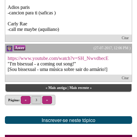
Adios paris
-cancion para ti (saficas )
Carly Rae
-call me maybe (aquiliano)
Citar
Aster
(27-07-2017, 12:06 PM )
https://www.youtube.com/watch?v=SH_NwvdbecE
"I'm bisexual - a coming out song!"
[Sou bissexual - uma música sobre sair do armário!]
Citar
«
Mais antiga
|
Mais recente
»
Página:
«
3
»
Inscrever-se neste tópico