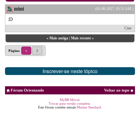
mimi
(01-06-2017, 05:51 AM )
:D
Citar
«
Mais antiga
|
Mais recente
»
Página:
«
2
Inscrever-se neste tópico
Fórum Orientando
Voltar ao topo
MyBB Móvel
.
Trocar para versão completa
Este fórum contém emojis
Mutant Standard
.