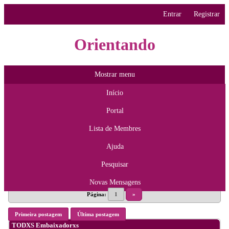
Entrar
Registrar
Orientando
Mostrar menu
Início
Portal
Lista de Membres
Ajuda
Pesquisar
Novas Mensagens
Página:
1
»
Primeira postagem
Última postagem
TODXS Embaixadorxs