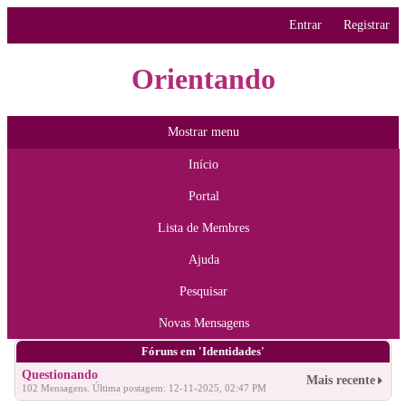
Entrar
Registrar
Orientando
Mostrar menu
Início
Portal
Lista de Membres
Ajuda
Pesquisar
Novas Mensagens
Fóruns em 'Identidades'
Questionando
Mais recente
102 Mensagens. Última postagem: 12-11-2025, 02:47 PM