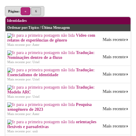
Página:
«
6
Identidades
Ordenar por:
Tópico
/
Última Mensagem
Vídeo com
Mais recente
relatos de experiências de gênero
Mais recente por: Aster
Tradução:
Mais recente
Nominações dentro de a-fluxo
Mais recente por: Uriel
Tradução:
Mais recente
Essencialismo de identidade
Mais recente por: Uriel
Tradução:
Mais recente
Modelo ARC
Mais recente por: Uriel
Pesquisa
Mais recente
xenogênero de 2023
Mais recente por: Aster
orientações
Mais recente
flexíveis e paroafetivas
Mais recente por: unã