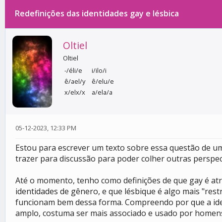
Redefinições das identidades gay e lésbica
0 votos - 0 média
1
2
3
4
5
Oltiel
Oltiel
-/éli/e
i/ilo/i
ê/ael/y
ê/elu/e
x/elx/x
a/ela/a
05-12-2023, 12:33 PM
Estou para escrever um texto sobre essa questão de uma
trazer para discussão para poder colher outras perspec
Até o momento, tenho como definições de que gay é at
identidades de gênero, e que lésbique é algo mais "res
funcionam bem dessa forma. Compreendo por que a iden
amplo, costuma ser mais associado e usado por homen