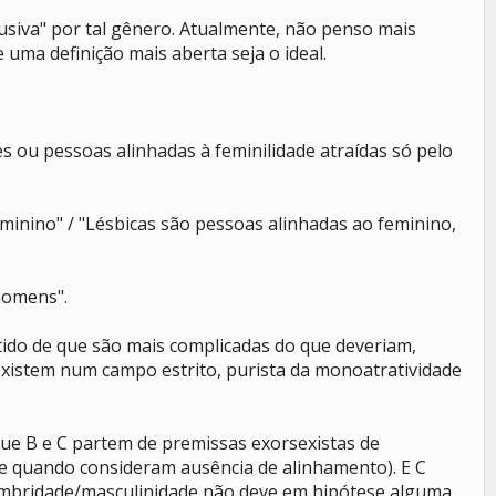
usiva" por tal gênero. Atualmente, não penso mais
 uma definição mais aberta seja o ideal.
 ou pessoas alinhadas à feminilidade atraídas só pelo
inino" / "Lésbicas são pessoas alinhadas ao feminino,
homens".
ntido de que são mais complicadas do que deveriam,
existem num campo estrito, purista da monoatratividade
que B e C partem de premissas exorsexistas de
 quando consideram ausência de alinhamento). E C
hombridade/masculinidade não deve em hipótese alguma