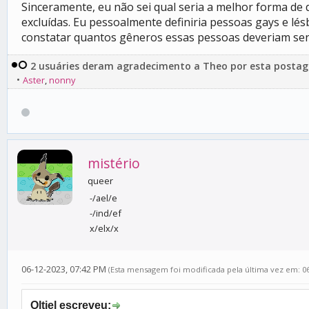
Sinceramente, eu não sei qual seria a melhor forma de d
excluídas. Eu pessoalmente definiria pessoas gays e l
constatar quantos gêneros essas pessoas deveriam senti
2 usuáries deram agradecimento a Theo por esta posta
•
Aster
,
nonny
mistério
queer
-/ael/e
-/ind/ef
x/elx/x
06-12-2023, 07:42 PM
(Esta mensagem foi modificada pela última vez em: 0
Oltiel escreveu: