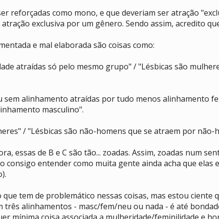
ser reforçadas como mono, e que deveriam ser atração "excl
 atração exclusiva por um gênero. Sendo assim, acredito que
gmentada e mal elaborada são coisas como:
ade atraídas só pelo mesmo grupo" / "Lésbicas são mulheres
u sem alinhamento atraídas por tudo menos alinhamento fem
linhamento masculino".
heres" / "Lésbicas são não-homens que se atraem por não-
ora, essas de B e C são tão... zoadas. Assim, zoadas num se
o consigo entender como muita gente ainda acha que elas 
).
 que tem de problemático nessas coisas, mas estou ciente 
três alinhamentos - masc/fem/neu ou nada - é até bondade
uer mínima coisa associada a mulheridade/feminilidade e 