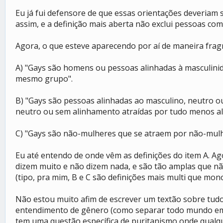
Eu já fui defensore de que essas orientações deveriam 
assim, e a definição mais aberta não exclui pessoas com
Agora, o que esteve aparecendo por aí de maneira fra
A) "Gays são homens ou pessoas alinhadas à masculinid
mesmo grupo".
B) "Gays são pessoas alinhadas ao masculino, neutro o
neutro ou sem alinhamento atraídas por tudo menos a
C) "Gays são não-mulheres que se atraem por não-mul
Eu até entendo de onde vêm as definições do item A. Ag
dizem muito e não dizem nada, e são tão amplas que nã
(tipo, pra mim, B e C são definições mais multi que mono
Não estou muito afim de escrever um textão sobre tudo
entendimento de gênero (como separar todo mundo em 
tem uma questão específica de puritanismo onde qualq