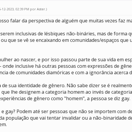
5-12-2023, 02:39 PM por
Aster
.
)
sso falar da perspectiva de alguém que muitas vezes faz ma
 serem inclusivas de lésbiques não-bináries, mas de forma
xa ou que se vê se encaixando em comunidades/espaços que 
her ao nascer, e por isso passou parte de sua vida em es
- onde inclusive há outras pessoas com expressões de gêne
sência de comunidades diamóricas e com a ignorância acerca
a de sua identidade de gênero. Não sabe dizer se é realmen
que lhe designem a categoria homem ao invés de categoria
experiências de gênero como "homem", a pessoa se diz gay.
e e gay? Podem até ser pessoas que não se importem com d
 população que vai tentar invalidar ou a não-binaridade de
rem.