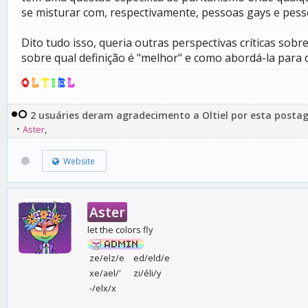
se misturar com, respectivamente, pessoas gays e pesso
Dito tudo isso, queria outras perspectivas críticas so
sobre qual definição é "melhor" e como abordá-la para 
O
L
T
I
E
L
2 usuáries deram agradecimento a Oltiel por esta posta
•
Aster
,
Website
Aster
let the colors fly
ze/elz/e
ed/eld/e
xe/ael/'
zi/éli/y
-/elx/x