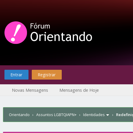
Entrar
Registrar
Novas Mensagens
Mensagens de Hoje
Orientando
›
Assuntos LGBTQIAPN+
›
Identidades
›
Redefini