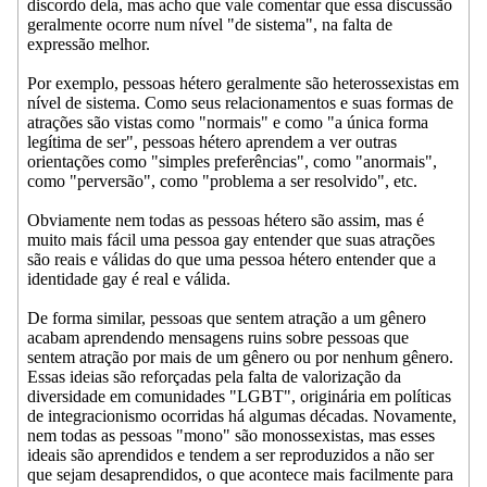
discordo dela, mas acho que vale comentar que essa discussão
geralmente ocorre num nível "de sistema", na falta de
expressão melhor.
Por exemplo, pessoas hétero geralmente são heterossexistas em
nível de sistema. Como seus relacionamentos e suas formas de
atrações são vistas como "normais" e como "a única forma
legítima de ser", pessoas hétero aprendem a ver outras
orientações como "simples preferências", como "anormais",
como "perversão", como "problema a ser resolvido", etc.
Obviamente nem todas as pessoas hétero são assim, mas é
muito mais fácil uma pessoa gay entender que suas atrações
são reais e válidas do que uma pessoa hétero entender que a
identidade gay é real e válida.
De forma similar, pessoas que sentem atração a um gênero
acabam aprendendo mensagens ruins sobre pessoas que
sentem atração por mais de um gênero ou por nenhum gênero.
Essas ideias são reforçadas pela falta de valorização da
diversidade em comunidades "LGBT", originária em políticas
de integracionismo ocorridas há algumas décadas. Novamente,
nem todas as pessoas "mono" são monossexistas, mas esses
ideais são aprendidos e tendem a ser reproduzidos a não ser
que sejam desaprendidos, o que acontece mais facilmente para