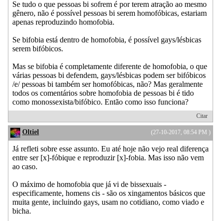
Se tudo o que pessoas bi sofrem é por terem atração ao mesmo
gênero, não é possível pessoas bi serem homofóbicas, estariam
apenas reproduzindo homofobia.
Se bifobia está dentro de homofobia, é possível gays/lésbicas
serem bifóbicos.
Mas se bifobia é completamente diferente de homofobia, o que
várias pessoas bi defendem, gays/lésbicas podem ser bifóbicos
/e/ pessoas bi também ser homofóbicas, não? Mas geralmente
todos os comentários sobre homofobia de pessoas bi é tido
como monossexista/bifóbico. Então como isso funciona?
Citar
Oltiel
(27-10-2017, 08:54 PM )
Já refleti sobre esse assunto. Eu até hoje não vejo real diferença
entre ser [x]-fóbique e reproduzir [x]-fobia. Mas isso não vem
ao caso.
O máximo de homofobia que já vi de bissexuais -
especificamente, homens cis - são os xingamentos básicos que
muita gente, incluindo gays, usam no cotidiano, como viado e
bicha.