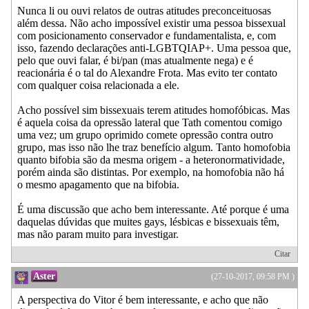
Nunca li ou ouvi relatos de outras atitudes preconceituosas
além dessa. Não acho impossível existir uma pessoa bissexual
com posicionamento conservador e fundamentalista, e, com
isso, fazendo declarações anti-LGBTQIAP+. Uma pessoa que,
pelo que ouvi falar, é bi/pan (mas atualmente nega) e é
reacionária é o tal do Alexandre Frota. Mas evito ter contato
com qualquer coisa relacionada a ele.
Acho possível sim bissexuais terem atitudes homofóbicas. Mas
é aquela coisa da opressão lateral que Tath comentou comigo
uma vez; um grupo oprimido comete opressão contra outro
grupo, mas isso não lhe traz benefício algum. Tanto homofobia
quanto bifobia são da mesma origem - a heteronormatividade,
porém ainda são distintas. Por exemplo, na homofobia não há
o mesmo apagamento que na bifobia.
É uma discussão que acho bem interessante. Até porque é uma
daquelas dúvidas que muites gays, lésbicas e bissexuais têm,
mas não param muito para investigar.
Citar
Aster
(27-10-2017, 09:58 PM )
A perspectiva do Vitor é bem interessante, e acho que não