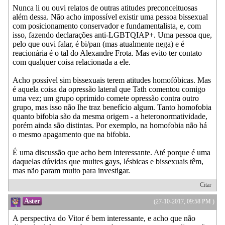
Nunca li ou ouvi relatos de outras atitudes preconceituosas
além dessa. Não acho impossível existir uma pessoa bissexual
com posicionamento conservador e fundamentalista, e, com
isso, fazendo declarações anti-LGBTQIAP+. Uma pessoa que,
pelo que ouvi falar, é bi/pan (mas atualmente nega) e é
reacionária é o tal do Alexandre Frota. Mas evito ter contato
com qualquer coisa relacionada a ele.
Acho possível sim bissexuais terem atitudes homofóbicas. Mas
é aquela coisa da opressão lateral que Tath comentou comigo
uma vez; um grupo oprimido comete opressão contra outro
grupo, mas isso não lhe traz benefício algum. Tanto homofobia
quanto bifobia são da mesma origem - a heteronormatividade,
porém ainda são distintas. Por exemplo, na homofobia não há
o mesmo apagamento que na bifobia.
É uma discussão que acho bem interessante. Até porque é uma
daquelas dúvidas que muites gays, lésbicas e bissexuais têm,
mas não param muito para investigar.
Citar
Aster
(27-10-2017, 09:58 PM )
A perspectiva do Vitor é bem interessante, e acho que não