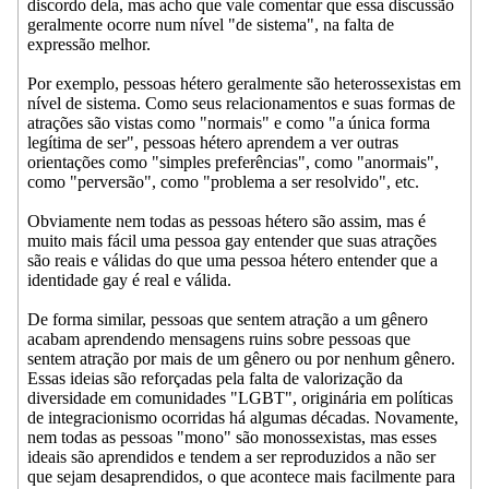
discordo dela, mas acho que vale comentar que essa discussão
geralmente ocorre num nível "de sistema", na falta de
expressão melhor.
Por exemplo, pessoas hétero geralmente são heterossexistas em
nível de sistema. Como seus relacionamentos e suas formas de
atrações são vistas como "normais" e como "a única forma
legítima de ser", pessoas hétero aprendem a ver outras
orientações como "simples preferências", como "anormais",
como "perversão", como "problema a ser resolvido", etc.
Obviamente nem todas as pessoas hétero são assim, mas é
muito mais fácil uma pessoa gay entender que suas atrações
são reais e válidas do que uma pessoa hétero entender que a
identidade gay é real e válida.
De forma similar, pessoas que sentem atração a um gênero
acabam aprendendo mensagens ruins sobre pessoas que
sentem atração por mais de um gênero ou por nenhum gênero.
Essas ideias são reforçadas pela falta de valorização da
diversidade em comunidades "LGBT", originária em políticas
de integracionismo ocorridas há algumas décadas. Novamente,
nem todas as pessoas "mono" são monossexistas, mas esses
ideais são aprendidos e tendem a ser reproduzidos a não ser
que sejam desaprendidos, o que acontece mais facilmente para