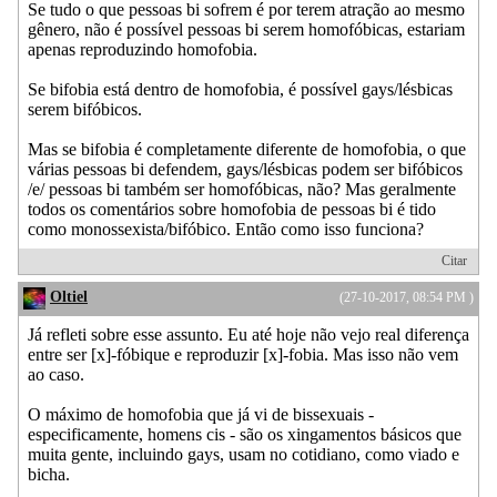
Se tudo o que pessoas bi sofrem é por terem atração ao mesmo
gênero, não é possível pessoas bi serem homofóbicas, estariam
apenas reproduzindo homofobia.
Se bifobia está dentro de homofobia, é possível gays/lésbicas
serem bifóbicos.
Mas se bifobia é completamente diferente de homofobia, o que
várias pessoas bi defendem, gays/lésbicas podem ser bifóbicos
/e/ pessoas bi também ser homofóbicas, não? Mas geralmente
todos os comentários sobre homofobia de pessoas bi é tido
como monossexista/bifóbico. Então como isso funciona?
Citar
Oltiel
(27-10-2017, 08:54 PM )
Já refleti sobre esse assunto. Eu até hoje não vejo real diferença
entre ser [x]-fóbique e reproduzir [x]-fobia. Mas isso não vem
ao caso.
O máximo de homofobia que já vi de bissexuais -
especificamente, homens cis - são os xingamentos básicos que
muita gente, incluindo gays, usam no cotidiano, como viado e
bicha.