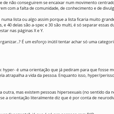
de e de não conseguirem se encaixar num movimento centrad
rem com a falta de comunidade, de conhecimento e de divulg
numa lista ou algo assim porque a lista ficaria muito grand
, e 40 delas são a-spec e 30 são multi, é só separar essas d
star nas páginas X e Y.
u organizar...? É um esforço inútil tentar achar só uma categ
: hyper- é uma orientação que já pediram para que fosse m
ela atrapalha a vida da pessoa. Enquanto isso, hyper/periss
a outra, mas existem pessoas hipersexuais (no sentido da n
 se a orientação literalmente diz que é por conta de neurodi