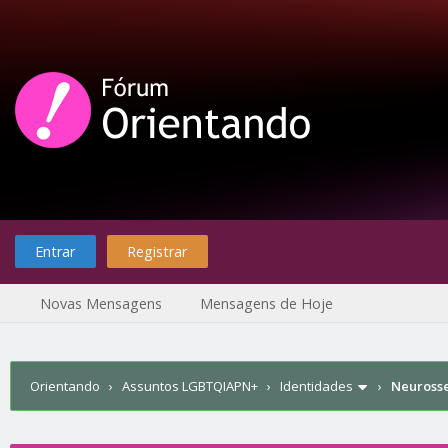
Entrar
Registrar
Novas Mensagens
Mensagens de Hoje
Orientando
›
Assuntos LGBTQIAPN+
›
Identidades
›
Neurosse