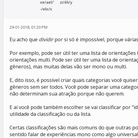
xe/ael/'
zi/éli/y
-/elx/x
29-01-2018, 01:20 PM
Eu acho que
dividir
por si só é impossível, porque vária
Por exemplo, pode ser útil ter uma lista de orientaçõe
orientações multi. Pode ser útil ter uma lista de orien
gêneros), mas muitas delas vão ser mono ou multi.
E, dito isso, é possível criar quais categorias você qui
gêneros sem ser todos. Você pode separar uma categor
não determinam sua atração porque não querem.
E aí você pode também escolher se vai classificar por "
utilidade da classificação ou da lista.
Certas classificações são mais comuns do que outras po
sentido falar de experiências mono como algo universal