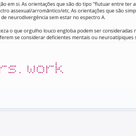
o em si. As orientações que são do tipo "flutuar entre ter
ectro assexual/arromântico/etc. As orientações que são sim
 de neurodivergência sem estar no espectro A.
rteza o que orgulho louco engloba podem ser consideradas 
erem se considerar deficientes mentais ou neuroatípiques 
rs.work