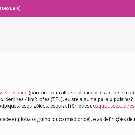
ssexuais)
ssexualidade
(parecida com altsexualidade e dissociatsexua
rderlines / limítrofes (TPL), existe alguma para bipolares?
típiques, esquizóides, esquizofrêniques):
esquizossexual/e
dade engloba orgulho louco (mad pride), e as definições de