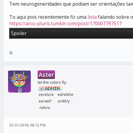
Tem neurogeneridades que podiam ser orientações t
To aqui pois recentemente fiz uma
lista
falando sobre o
https://arco-pluris.tumblr.com/post/170007797517
Spoiler
Aster
let the colors fly
ze/elz/e
ed/eld/e
xe/ael/'
zi/éli/y
-/elx/x
25-01-2018, 06:12 PM