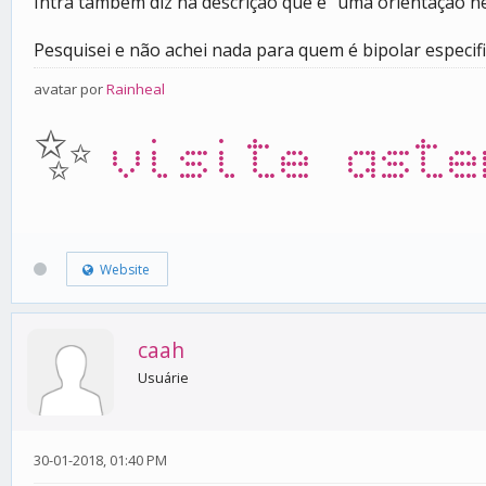
Intra também diz na descrição que é "uma orientação n
Pesquisei e não achei nada para quem é bipolar especif
avatar por
Rainheal
✨
visite aste
Website
caah
Usuárie
30-01-2018, 01:40 PM