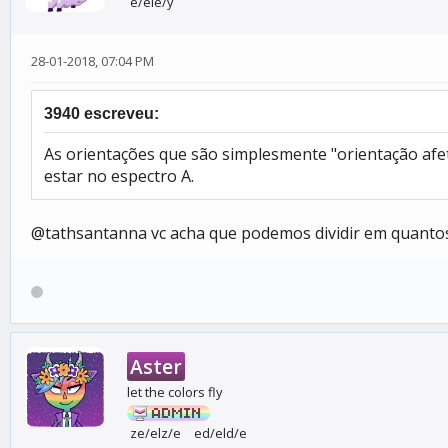
e/éle/y
28-01-2018, 07:04 PM
3940 escreveu:
As orientações que são simplesmente "orientação afe
estar no espectro A.
@tathsantanna vc acha que podemos dividir em quantos/
Aster
let the colors fly
ze/elz/e
ed/eld/e