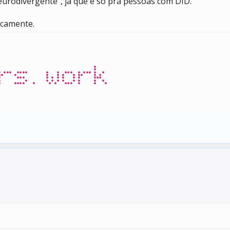
eurodivergente", já que é só pra pessoas com DID.
icamente.
rs.work