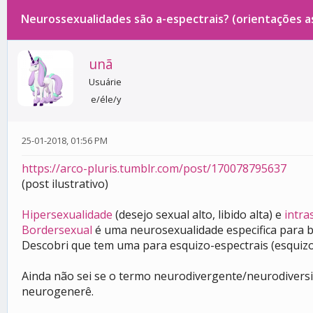
Neurossexualidades são a-espectrais? (orientações a
0 votos - 0 média
1
2
3
4
5
unã
Usuárie
e/éle/y
25-01-2018, 01:56 PM
https://arco-pluris.tumblr.com/post/170078795637
(post ilustrativo)
Hipersexualidade
(desejo sexual alto, libido alta) e
intra
Bordersexual
é uma neurosexualidade especifica para bo
Descobri que tem uma para esquizo-espectrais (esquizo
Ainda não sei se o termo neurodivergente/neurodiversi
neurogenerê.