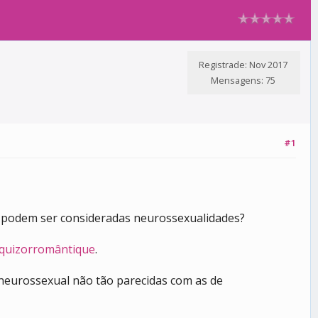
Registrade: Nov 2017
Mensagens: 75
#1
l) podem ser consideradas neurossexualidades?
squizorromântique
.
 neurossexual não tão parecidas com as de