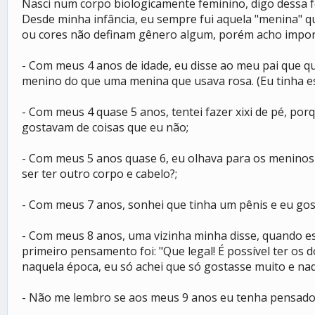
Nasci num corpo biologicamente feminino, digo dessa 
Desde minha infância, eu sempre fui aquela "menina" qu
ou cores não definam gênero algum, porém acho import
- Com meus 4 anos de idade, eu disse ao meu pai que que
menino do que uma menina que usava rosa. (Eu tinha 
- Com meus 4 quase 5 anos, tentei fazer xixi de pé, por
gostavam de coisas que eu não;
- Com meus 5 anos quase 6, eu olhava para os menino
ser ter outro corpo e cabelo?;
- Com meus 7 anos, sonhei que tinha um pênis e eu gost
- Com meus 8 anos, uma vizinha minha disse, quando es
primeiro pensamento foi: "Que legal! É possível ter os
naquela época, eu só achei que só gostasse muito e nad
- Não me lembro se aos meus 9 anos eu tenha pensado