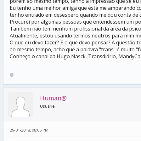
porém ao mesmo tempo, tenho a impressão que se eu m
Eu tenho uma melhor amiga que está me amparando com
tenho entrado em desespero quando me dou conta de que
Procurei por algumas pessoas que entendessem um pou
Também não tem nenhum profissional da área da psicolo
Atualmente, estou usando termos neutros para mim mesm,
O que eu devo fazer? E o que devo pensar? A questão 
ao mesmo tempo, acho que a palavra "trans" é muito "fo
Conheço o canal da Hugo Nasck, Transdiário, MandyCan
Human@
Usuárie
29-01-2018, 08:06 PM