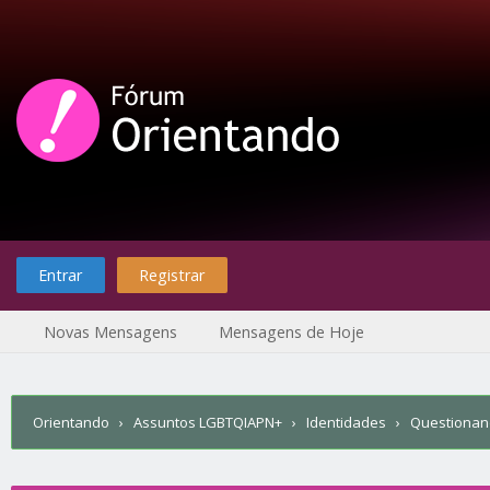
Entrar
Registrar
Novas Mensagens
Mensagens de Hoje
Orientando
›
Assuntos LGBTQIAPN+
›
Identidades
›
Questiona