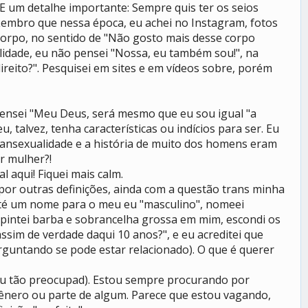
E um detalhe importante: Sempre quis ter os seios
 Lembro que nessa época, eu achei no Instagram, fotos
orpo, no sentido de "Não gosto mais desse corpo
lidade, eu não pensei "Nossa, eu também sou!", na
ireito?". Pesquisei em sites e em vídeos sobre, porém
 pensei "Meu Deus, será mesmo que eu sou igual "a
 talvez, tenha características ou indícios para ser. Eu
ransexualidade e a história de muito dos homens eram
r mulher?!
 aqui! Fiquei mais calm.
por outras definições, ainda com a questão trans minha
 até um nome para o meu eu "masculino", nomeei
 pintei barba e sobrancelha grossa em mim, escondi os
ssim de verdade daqui 10 anos?", e eu acreditei que
erguntando se pode estar relacionado). O que é querer
ou tão preocupad). Estou sempre procurando por
nero ou parte de algum. Parece que estou vagando,