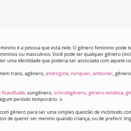
minino é a pessoa que está nele. O gênero feminino pode te
emininos ou masculinos. Você pode ter qualquer gênero (inc
 ter uma identidade que poderia ser associada com aquele co
omem trans, agênero,
andrógine
,
nonpuer
,
ambonec
, gênero
:
fluxofluide
, xungênero,
schrodigênero
,
gênero-estática
,
gê
 algum período temporário. :s
is com gênero para ser uma simples questão de incômodo co
tos de querer ser menino quando criança, ou de preferir l