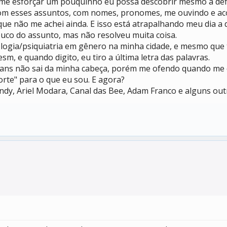
e esforçar um pouquinho eu possa descobrir mesmo a defin
 esses assuntos, com nomes, pronomes, me ouvindo e acon
 não me achei ainda. E isso está atrapalhando meu dia a d
co do assunto, mas não resolveu muita coisa.
gia/psiquiatria em gênero na minha cidade, e mesmo que ti
 e quando digito, eu tiro a última letra das palavras.
trans não sai da minha cabeça, porém me ofendo quando me 
rte" para o que eu sou. E agora?
dy, Ariel Modara, Canal das Bee, Adam Franco e alguns ou