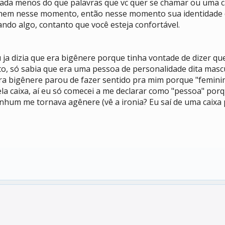
da menos do que palavras que vc quer se chamar ou uma ca
 homem nesse momento, então nesse momento sua identidad
ndo algo, contanto que você esteja confortável.
ja dizia que era bigênere porque tinha vontade de dizer que
ito, só sabia que era uma pessoa de personalidade dita mas
lavra bigênere parou de fazer sentido pra mim porque "femi
ela caixa, aí eu só comecei a me declarar como "pessoa" por
um me tornava agênere (vê a ironia? Eu saí de uma caixa pr