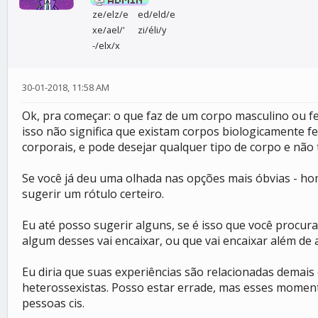
ze/elz/e
ed/eld/e
xe/ael/'
zi/éli/y
-/elx/x
30-01-2018, 11:58 AM
Ok, pra começar: o que faz de um corpo masculino ou fe
isso não significa que existam corpos biologicamente f
corporais, e pode desejar qualquer tipo de corpo e não
Se você já deu uma olhada nas opções mais óbvias - h
sugerir um rótulo certeiro.
Eu até posso sugerir alguns, se é isso que você procura
algum desses vai encaixar, ou que vai encaixar além de
Eu diria que suas experiências são relacionadas dema
heterossexistas. Posso estar errade, mas esses momen
pessoas cis.