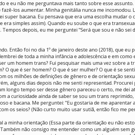
do e eu não me perguntava mais tanto sobre esse assunto. 
 de fazê-los aumentar. Minha genitália nunca me incomodou.
i super bacana. Eu pensava que era uma escolha mudar o c
ue era simples assim). Quando eu soube o que era transexua
r". Tempos depois, eu me perguntei "Será que sou e não sei d
o. Então foi no dia 1º de janeiro deste ano (2018), que eu
embrei de toda a minha infância e adolescência e em como eu,
a ser um homem trans? Fui pesquisar mais uma vez sobre a t
? O que é ser homem? O que é ser mulher? O que é se senti
om os milhões de definições de gênero e de orientação sexual
ém, alguns dias depois não me senti representad. Procurei 
r um longo tempo ser desse gênero pareceu o certo, me dei
m a curiosidade ainda de saber se sou um trans reprimido,
rioso e bacana. Me perguntei: "Eu gostaria de me aparentar a
com os seios? (Não curto muito usar sutiã, então fico me p
l a minha orientação (Essa parte da orientação eu não est
o. Também não consigo me entender como um alguém sem gê