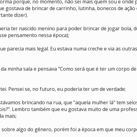
forma porque, no momento, não sei mais quem sou e onde p
e gostava de brincar de carrinho, lutinha, bonecos de ação 
ante dizer).
ria ter nascido menino para poder brincar de jogar bola, de
esse pensamento nessa época);
que parecia mais legal. Eu estava numa creche e via as outr
s da minha sala e pensava "Como será que é ter um corpo 
ei. Pensei se, no futuro, eu poderia ter um de verdade;
távamos brincando na rua, que "aquela mulher lá" tem seios
 dois?". Lembro também que eu gostava muito de uma profess
a mais;
 sobre algo do gênero, porém foi a época em que meu cor