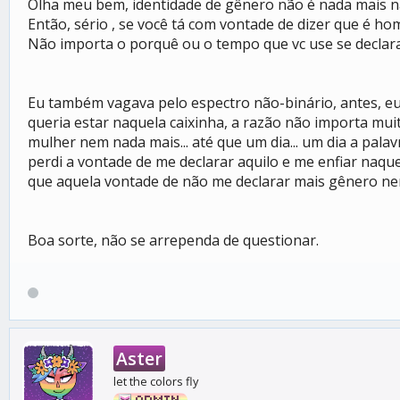
Olha meu bem, identidade de gênero não é nada mais na
Então, sério , se você tá com vontade de dizer que é
Não importa o porquê ou o tempo que vc use se declara
Eu também vagava pelo espectro não-binário, antes, eu 
queria estar naquela caixinha, a razão não importa mu
mulher nem nada mais... até que um dia... um dia a pa
perdi a vontade de me declarar aquilo e me enfiar naqu
que aquela vontade de não me declarar mais gênero nenh
Boa sorte, não se arrependa de questionar.
Aster
let the colors fly