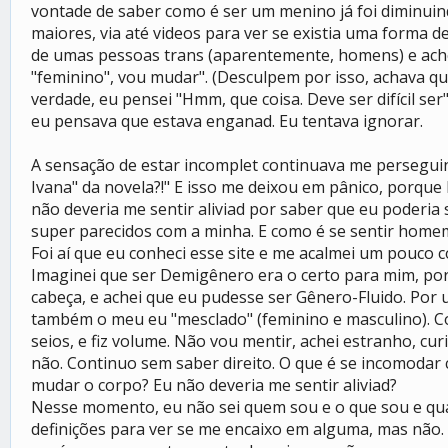
vontade de saber como é ser um menino já foi diminuin
maiores, via até videos para ver se existia uma forma
de umas pessoas trans (aparentemente, homens) e ache
"feminino", vou mudar". (Desculpem por isso, achava q
verdade, eu pensei "Hmm, que coisa. Deve ser difícil se
eu pensava que estava enganad. Eu tentava ignorar.
A sensação de estar incomplet continuava me perseguind
Ivana" da novela?!" E isso me deixou em pânico, porque l
não deveria me sentir aliviad por saber que eu poderi
super parecidos com a minha. E como é se sentir homem
Foi aí que eu conheci esse site e me acalmei um pouco c
Imaginei que ser Demigênero era o certo para mim, por
cabeça, e achei que eu pudesse ser Gênero-Fluido. Po
também o meu eu "mesclado" (feminino e masculino). Co
seios, e fiz volume. Não vou mentir, achei estranho, cu
não. Continuo sem saber direito. O que é se incomodar 
mudar o corpo? Eu não deveria me sentir aliviad?
Nesse momento, eu não sei quem sou e o que sou e qua
definições para ver se me encaixo em alguma, mas nã