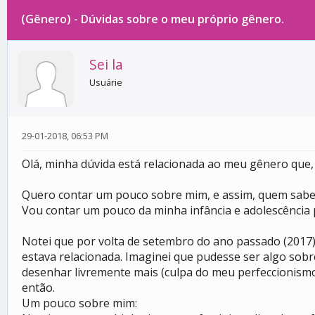
(Gênero) - Dúvidas sobre o meu próprio gênero.
0 votos - 0 média
1
2
3
4
5
Sei la
Usuárie
29-01-2018, 06:53 PM
Olá, minha dúvida está relacionada ao meu gênero que
Quero contar um pouco sobre mim, e assim, quem sabe
Vou contar um pouco da minha infância e adolescência pa
Notei que por volta de setembro do ano passado (2017)
estava relacionada. Imaginei que pudesse ser algo sob
desenhar livremente mais (culpa do meu perfeccionism
então.
Um pouco sobre mim: