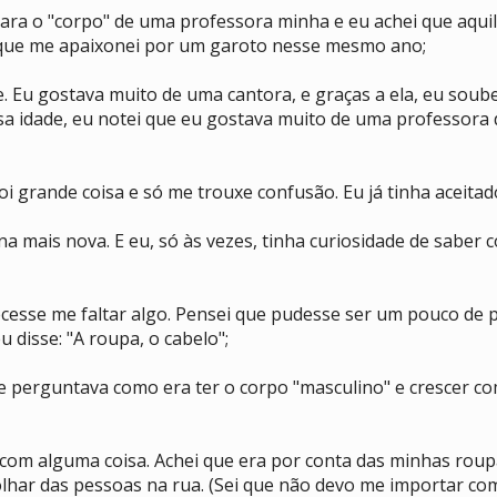
ara o "corpo" de uma professora minha e eu achei que aquil
que me apaixonei por um garoto nesse mesmo ano;
 Eu gostava muito de uma cantora, e graças a ela, eu soube 
sa idade, eu notei que eu gostava muito de uma professora 
i grande coisa e só me trouxe confusão. Eu já tinha aceita
mais nova. E eu, só às vezes, tinha curiosidade de saber c
cesse me faltar algo. Pensei que pudesse ser um pouco de p
 disse: "A roupa, o cabelo";
Me perguntava como era ter o corpo "masculino" e crescer c
 com alguma coisa. Achei que era por conta das minhas roup
ar das pessoas na rua. (Sei que não devo me importar com 