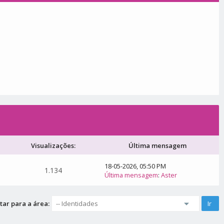
Visualizações:
Última mensagem
18-05-2026, 05:50 PM
1.134
Última mensagem
:
Aster
tar para a área: