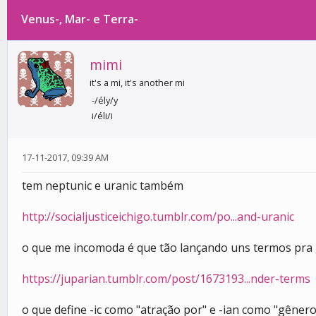
Venus-, Mar- e Terra-
0 votos - 0 média
1
2
3
4
5
mimi
it's a mi, it's another mi
-/ély/y
i/éli/i
17-11-2017, 09:39 AM
tem neptunic e uranic também
http://socialjusticeichigo.tumblr.com/po...and-uranic
o que me incomoda é que tão lançando uns termos pr
https://juparian.tumblr.com/post/1673193...nder-terms
o que define -ic como "atração por" e -ian como "gêne