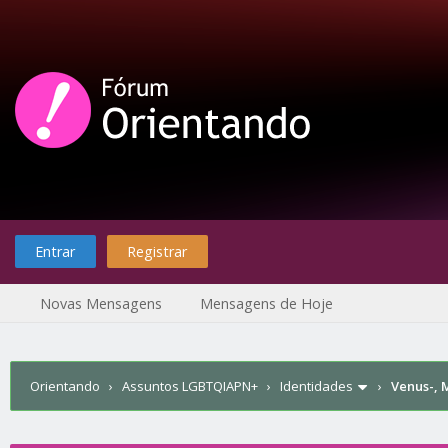
Entrar
Registrar
Novas Mensagens
Mensagens de Hoje
Orientando
›
Assuntos LGBTQIAPN+
›
Identidades
›
Venus-, 