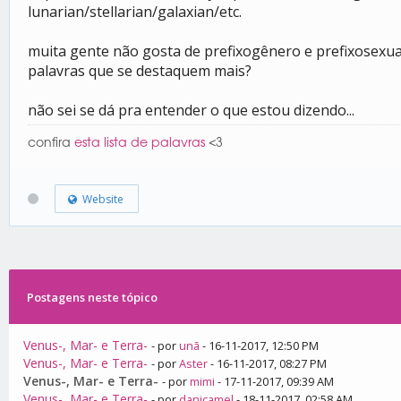
lunarian/stellarian/galaxian/etc.
muita gente não gosta de prefixogênero e prefixosexual
palavras que se destaquem mais?
não sei se dá pra entender o que estou dizendo...
confira
esta lista de palavras
<3
Website
Postagens neste tópico
Venus-, Mar- e Terra-
- por
unã
- 16-11-2017, 12:50 PM
Venus-, Mar- e Terra-
- por
Aster
- 16-11-2017, 08:27 PM
Venus-, Mar- e Terra-
- por
mimi
- 17-11-2017, 09:39 AM
Venus-, Mar- e Terra-
- por
danicamel
- 18-11-2017, 02:58 AM