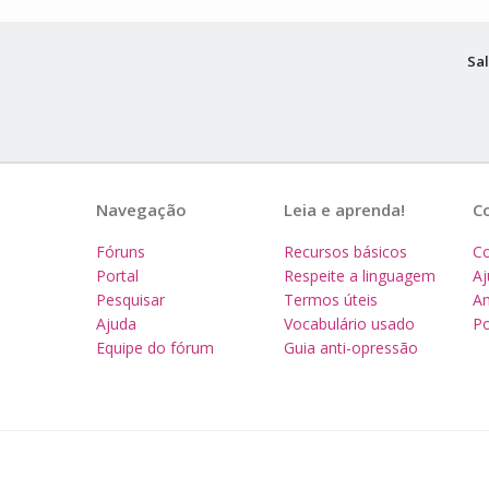
Sal
Navegação
Leia e aprenda!
C
Fóruns
Recursos básicos
Co
Portal
Respeite a linguagem
A
Pesquisar
Termos úteis
Am
Ajuda
Vocabulário usado
Po
Equipe do fórum
Guia anti-opressão