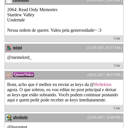
2064: Read Only Memories
Stardew Valley
Undertale
Nessa ordem de querer. Valeu pela generosidade~ :3
Citar
mimi
(11-05-2017, 05:57 AM )
@memelord_
Citar
QueerNeko
(16-05-2017, 06:07 PM )
Bom, acho que é melhor eu enviar as keys da @
Heliekins
agora. O que sobrou, eu vou editar no post principal e deixar
as keys que estão sobrando. Vocês podem continuar postando
aqui e quem pedir pode receber as keys imediatamente.
Citar
altedude
(25-05-2017, 10:40 PM )
@haymimi