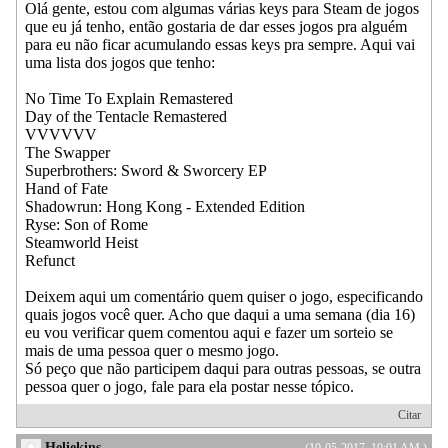
Olá gente, estou com algumas várias keys para Steam de jogos
que eu já tenho, então gostaria de dar esses jogos pra alguém
para eu não ficar acumulando essas keys pra sempre. Aqui vai
uma lista dos jogos que tenho:
No Time To Explain Remastered
Day of the Tentacle Remastered
VVVVVV
The Swapper
Superbrothers: Sword & Sworcery EP
Hand of Fate
Shadowrun: Hong Kong - Extended Edition
Ryse: Son of Rome
Steamworld Heist
Refunct
Deixem aqui um comentário quem quiser o jogo, especificando
quais jogos você quer. Acho que daqui a uma semana (dia 16)
eu vou verificar quem comentou aqui e fazer um sorteio se
mais de uma pessoa quer o mesmo jogo.
Só peço que não participem daqui para outras pessoas, se outra
pessoa quer o jogo, fale para ela postar nesse tópico.
Citar
Heliekins
(10-05-2017, 10:01 AM )