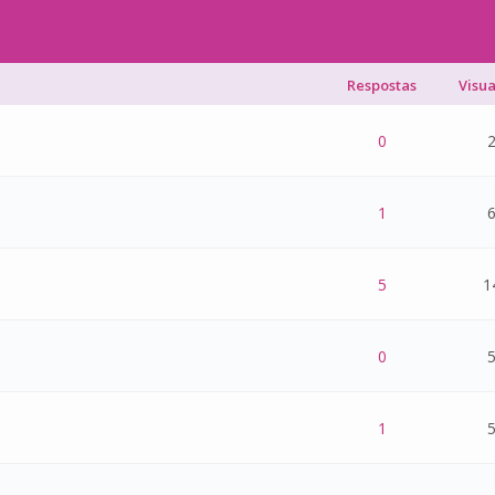
Respostas
Visu
 - 0 de 5 na totalidade
1
2
3
4
5
0
2
 - 0 de 5 na totalidade
1
2
3
4
5
1
6
 - 0 de 5 na totalidade
1
2
3
4
5
5
1
 - 0 de 5 na totalidade
1
2
3
4
5
0
5
 - 0 de 5 na totalidade
1
2
3
4
5
1
5