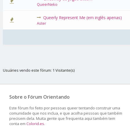
0 Voto(s)
QueerNeko
Queerly Represent Me (em inglês apenas)
0 Voto(s)
Aster
Usuáries vendo este fórum: 1 Visitante(s)
Sobre o Fórum Orientando
Este fórum foi feito por pessoas queer tentando construir uma
comunidade que nos inclua, e que acolha pessoas que também
precisem dela. Muita gente que frequenta aqui também tem
conta em
Colorid.es
.