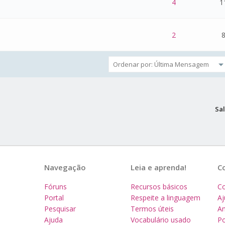
 - 0 de 5 na totalidade
1
2
3
4
5
4
1
 - 0 de 5 na totalidade
1
2
3
4
5
2
8
Sal
Navegação
Leia e aprenda!
C
Fóruns
Recursos básicos
Co
Portal
Respeite a linguagem
A
Pesquisar
Termos úteis
Am
Ajuda
Vocabulário usado
Po