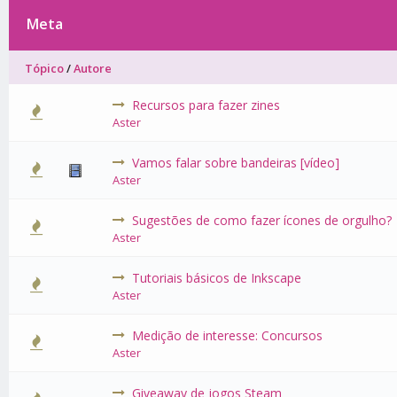
Meta
Tópico
/
Autore
Recursos para fazer zines
0 Voto(s)
Aster
Vamos falar sobre bandeiras [vídeo]
0 Voto(s)
Aster
Sugestões de como fazer ícones de orgulho?
0 Voto(s)
Aster
Tutoriais básicos de Inkscape
0 Voto(s)
Aster
Medição de interesse: Concursos
0 Voto(s)
Aster
Giveaway de jogos Steam