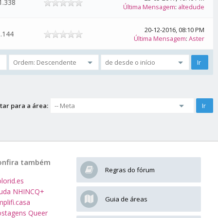
1.338
Última Mensagem
:
altedude
20-12-2016, 08:10 PM
.144
Última Mensagem
:
Aster
tar para a área:
onfira também
Regras do fórum
lorid.es
juda NHINCQ+
Guia de áreas
plifi.casa
stagens Queer