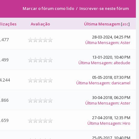
Marcar o fórum como lido
/
Inscrever-se neste fórum
alizações
Avaliação
Última Mensagem
[
asc
]
28-03-2024, 04:25 PM
.477
Última Mensagem
:
Aster
13-01-2020, 10:40 PM
.499
Última Mensagem
:
altedude
05-05-2018, 07:30 PM
4.244
Última Mensagem
:
danicamel
30-04-2018, 06:20 PM
.866
Última Mensagem
:
Aster
27-04-2018, 12:35 PM
.659
Última Mensagem
:
Hiro
25-05-2017, 10:40 PM