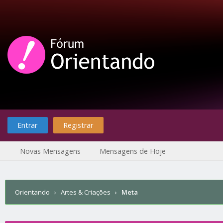
Entrar
Registrar
Novas Mensagens
Mensagens de Hoje
Orientando
›
Artes & Criações
›
Meta