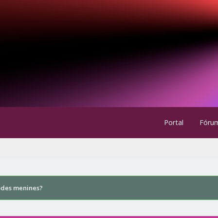
Portal
Fóru
odes menines?