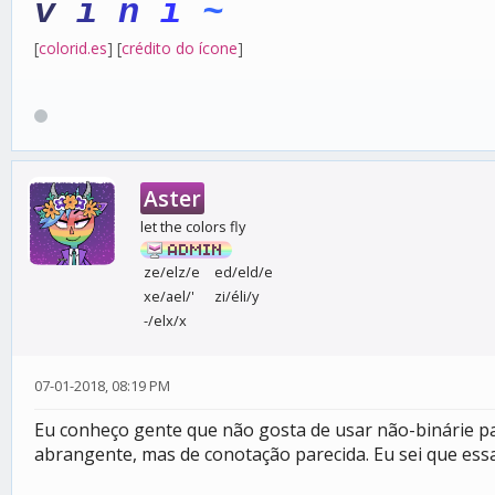
v
i
n
i
~
[
colorid.es
] [
crédito do ícone
]
Aster
let the colors fly
ze/elz/e
ed/eld/e
xe/ael/'
zi/éli/y
-/elx/x
07-01-2018, 08:19 PM
Eu conheço gente que não gosta de usar não-binárie p
abrangente, mas de conotação parecida. Eu sei que essa