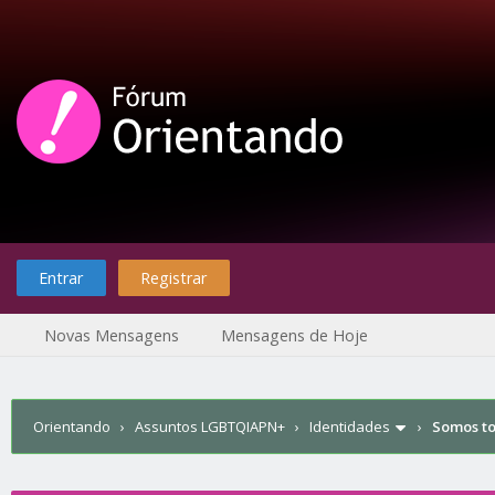
Entrar
Registrar
Novas Mensagens
Mensagens de Hoje
Orientando
›
Assuntos LGBTQIAPN+
›
Identidades
›
Somos t