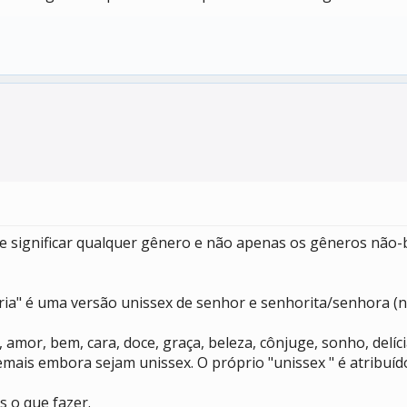
 significar qualquer gênero e não apenas os gêneros não-b
ia" é uma versão unissex de senhor e senhorita/senhora (n
, amor, bem, cara, doce, graça, beleza, cônjuge, sonho, del
ais embora sejam unissex. O próprio "unissex " é atribuído
s o que fazer.