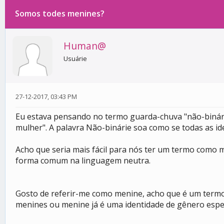
Somos todes menines?
0 votos - 0 média
1
2
3
4
5
Human@
Usuárie
27-12-2017, 03:43 PM
Eu estava pensando no termo guarda-chuva "não-binári
mulher". A palavra Não-binárie soa como se todas as id
Acho que seria mais fácil para nós ter um termo como 
forma comum na linguagem neutra.
Gosto de referir-me como menine, acho que é um termo
menines ou menine já é uma identidade de gênero espec