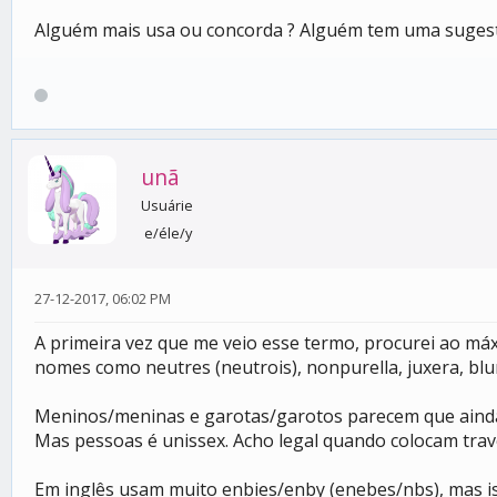
Alguém mais usa ou concorda ? Alguém tem uma suges
unã
Usuárie
e/éle/y
27-12-2017, 06:02 PM
A primeira vez que me veio esse termo, procurei ao má
nomes como neutres (neutrois), nonpurella, juxera, blurf
Meninos/meninas e garotas/garotos parecem que ainda 
Mas pessoas é unissex. Acho legal quando colocam trav
Em inglês usam muito enbies/enby (enebes/nbs), mas is