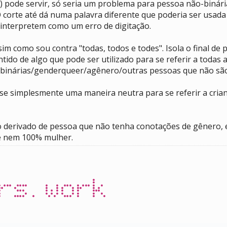
 pode servir, só seria um problema para pessoa não-binár
 O corte até dá numa palavra diferente que poderia ser usada
 interpretem como um erro de digitação.
m como sou contra "todas, todos e todes". Isola o final de
entido de algo que pode ser utilizado para se referir a tod
ão-binárias/genderqueer/agênero/outras pessoas que não s
se simplesmente uma maneira neutra para se referir a cria
algo derivado de pessoa que não tenha conotações de gênero
e nem 100% mulher.
rs.work