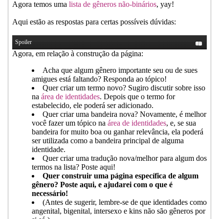
Agora temos uma
lista de gêneros não-binários
, yay!
Aqui estão as respostas para certas possíveis dúvidas:
Spoiler
Agora, em relação à construção da página:
Acha que algum gênero importante seu ou de sues
amigues está faltando? Responda ao tópico!
Quer criar um termo novo? Sugiro discutir sobre isso
na
área de identidades
. Depois que o termo for
estabelecido, ele poderá ser adicionado.
Quer criar uma bandeira nova? Novamente, é melhor
você fazer um tópico na
área de identidades
, e, se sua
bandeira for muito boa ou ganhar relevância, ela poderá
ser utilizada como a bandeira principal de alguma
identidade.
Quer criar uma tradução nova/melhor para algum dos
termos na lista? Poste aqui!
Quer construir uma página específica de algum
gênero? Poste aqui, e ajudarei com o que é
necessário!
(Antes de sugerir, lembre-se de que identidades como
angenital, bigenital, intersexo e kins não são gêneros por