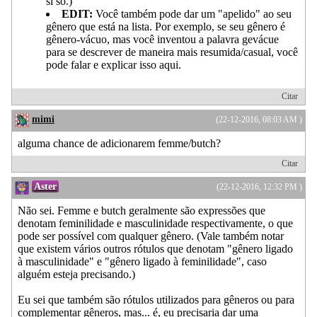
si só.)
EDIT:
Você também pode dar um "apelido" ao seu
gênero que está na lista. Por exemplo, se seu gênero é
gênero-vácuo, mas você inventou a palavra gevácue
para se descrever de maneira mais resumida/casual, você
pode falar e explicar isso aqui.
Citar
mimi
(22-12-2016, 08:03 AM )
alguma chance de adicionarem femme/butch?
Citar
Aster
(22-12-2016, 12:32 PM )
Não sei. Femme e butch geralmente são expressões que
denotam feminilidade e masculinidade respectivamente, o que
pode ser possível com qualquer gênero. (Vale também notar
que existem vários outros rótulos que denotam "gênero ligado
à masculinidade" e "gênero ligado à feminilidade", caso
alguém esteja precisando.)
Eu sei que também são rótulos utilizados para gêneros ou para
complementar gêneros, mas... é, eu precisaria dar uma