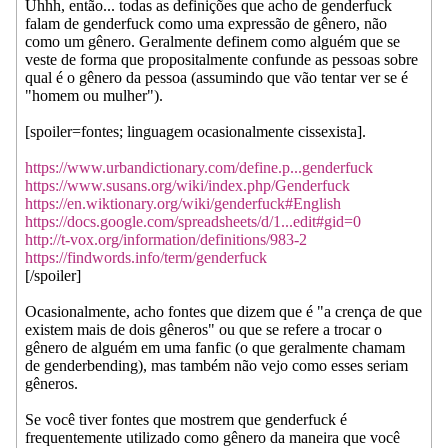
Uhhh, então... todas as definições que acho de genderfuck
falam de genderfuck como uma expressão de gênero, não
como um gênero. Geralmente definem como alguém que se
veste de forma que propositalmente confunde as pessoas sobre
qual é o gênero da pessoa (assumindo que vão tentar ver se é
"homem ou mulher").
[spoiler=fontes; linguagem ocasionalmente cissexista].
https://www.urbandictionary.com/define.p...genderfuck
https://www.susans.org/wiki/index.php/Genderfuck
https://en.wiktionary.org/wiki/genderfuck#English
https://docs.google.com/spreadsheets/d/1...edit#gid=0
http://t-vox.org/information/definitions/983-2
https://findwords.info/term/genderfuck
[/spoiler]
Ocasionalmente, acho fontes que dizem que é "a crença de que
existem mais de dois gêneros" ou que se refere a trocar o
gênero de alguém em uma fanfic (o que geralmente chamam
de genderbending), mas também não vejo como esses seriam
gêneros.
Se você tiver fontes que mostrem que genderfuck é
frequentemente utilizado como gênero da maneira que você