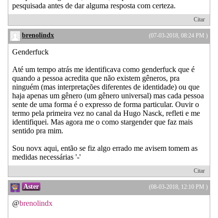
pesquisada antes de dar alguma resposta com certeza.
Citar
brenolindx
(07-03-2018, 08:24 PM )
Genderfuck
Até um tempo atrás me identificava como genderfuck que é
quando a pessoa acredita que não existem gêneros, pra
ninguém (mas interpretações diferentes de identidade) ou que
haja apenas um gênero (um gênero universal) mas cada pessoa
sente de uma forma é o expresso de forma particular. Ouvir o
termo pela primeira vez no canal da Hugo Nasck, refleti e me
identifiquei. Mas agora me o como stargender que faz mais
sentido pra mim.
Sou novx aqui, então se fiz algo errado me avisem tomem as
medidas necessárias '-'
Citar
Aster
(08-03-2018, 12:10 PM )
@
brenolindx