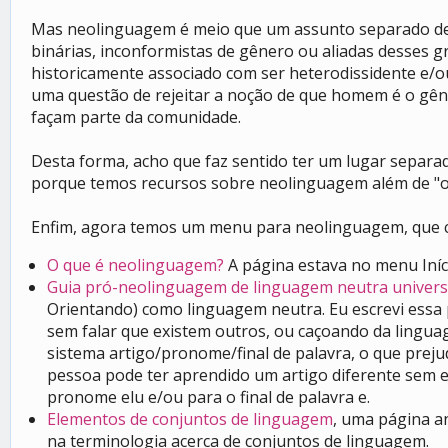
Mas neolinguagem é meio que um assunto separado de 
binárias, inconformistas de gênero ou aliadas desses
historicamente associado com ser heterodissidente e/o
uma questão de rejeitar a noção de que homem é o gên
façam parte da comunidade.
Desta forma, acho que faz sentido ter um lugar separa
porque temos recursos sobre neolinguagem além de "o q
Enfim, agora temos um menu para neolinguagem, que 
O que é neolinguagem?
A página estava no menu Iníc
Guia pró-neolinguagem de linguagem neutra univers
Orientando) como linguagem neutra. Eu escrevi essa
sem falar que existem outros, ou caçoando da lingua
sistema artigo/pronome/final de palavra, o que prej
pessoa pode ter aprendido um artigo diferente sem en
pronome elu e/ou para o final de palavra e.
Elementos de conjuntos de linguagem
, uma página a
na terminologia acerca de conjuntos de linguagem.