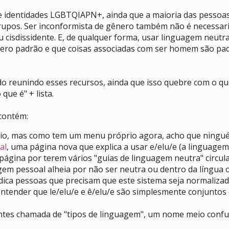
identidades LGBTQIAPN+, ainda que a maioria das pessoas 
 grupos. Ser inconformista de gênero também não é necess
u cisdissidente. E, de qualquer forma, usar linguagem neu
ero padrão e que coisas associadas com ser homem são padr
do reunindo esses recursos, ainda que isso quebre com o qu
ue é" + lista.
contém:
io, mas como tem um menu próprio agora, acho que ninguém
al
, uma página nova que explica a usar e/elu/e (a linguag
 página por terem vários "guias de linguagem neutra" cir
gem pessoal alheia por não ser neutra ou dentro da língua 
udica pessoas que precisam que este sistema seja normaliza
tender que le/elu/e e ê/elu/e são simplesmente conjuntos d
ntes chamada de "tipos de linguagem", um nome meio confu