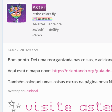
Aster
let the colors fly
ze/elz/e
ed/eld/e
xe/ael/'
zi/éli/y
-/elx/x
14-07-2020, 12:57 AM
Bom ponto. Dei uma reorganizada nas coisas, e adicion
Aqui está o mapa novo:
https://orientando.org/guia-de-
Também coloquei umas coisas extras na página nova Ne
avatar por
Rainheal
✨
visite aste