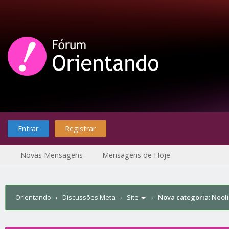
Entrar
Registrar
Novas Mensagens
Mensagens de Hoje
Orientando
›
Discussões Meta
›
Site
›
Nova categoria: Neo