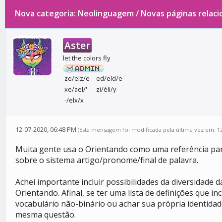
Nova categoria: Neolinguagem / Novas páginas rela
0 votos - 0 média
1
2
3
4
5
Aster
let the colors fly
ze/elz/e
ed/eld/e
xe/ael/'
zi/éli/y
-/elx/x
12-07-2020, 06:48 PM
(Esta mensagem foi modificada pela última vez em: 1
Muita gente usa o Orientando como uma referência para
sobre o sistema artigo/pronome/final de palavra.
Achei importante incluir possibilidades da diversidade
Orientando. Afinal, se ter uma lista de definições que
vocabulário não-binário ou achar sua própria identidad
mesma questão.