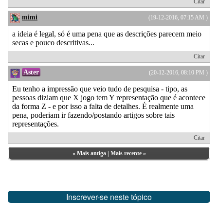
Citar
mimi
(19-12-2016, 07:15 AM )
a ideia é legal, só é uma pena que as descrições parecem meio
secas e pouco descritivas...
Citar
Aster
(20-12-2016, 08:10 PM )
Eu tenho a impressão que veio tudo de pesquisa - tipo, as
pessoas diziam que X jogo tem Y representação que é acontece
da forma Z - e por isso a falta de detalhes. É realmente uma
pena, poderiam ir fazendo/postando artigos sobre tais
representações.
Citar
«
Mais antiga
|
Mais recente
»
Inscrever-se neste tópico