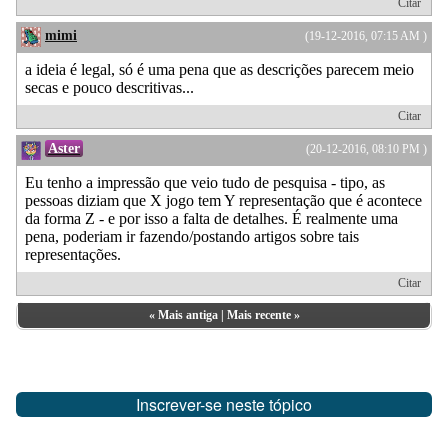
Citar
mimi
(19-12-2016, 07:15 AM )
a ideia é legal, só é uma pena que as descrições parecem meio
secas e pouco descritivas...
Citar
Aster
(20-12-2016, 08:10 PM )
Eu tenho a impressão que veio tudo de pesquisa - tipo, as
pessoas diziam que X jogo tem Y representação que é acontece
da forma Z - e por isso a falta de detalhes. É realmente uma
pena, poderiam ir fazendo/postando artigos sobre tais
representações.
Citar
«
Mais antiga
|
Mais recente
»
Inscrever-se neste tópico