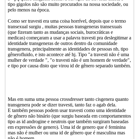
tipo gigolos não são muito procurados na nossa sociedade, ou
pelo menos na época.
Como ser travesti era uma coisa horrível, depois que o termo
transexual surgiu , muitas pessoas transgeneras transexuais
(que fizeram tanto as mudanças sociais, burocráticas e
medicas) começaram a usar a palavra travesti pra deslegitimar a
identidade transgeneras de outros dentro da comunidade
transgenera, principalmente as identidades de pessoas nb, tipo
gênerofluido, e isto acontece até hj. Tipo "a travesti não é uma
mulher de verdade ", "o travesti não é um homem de verdade",
e tipo por causa disto que virou id de gênero separado também.
Mas em suma uma pessoa crossdresser tanto cisgenera quanto
transgenera pode se dizer travesti, tanto faz o agab dela.
E também pessoas podem usar travesti como uma identidade
de gênero não binário (que surgiu baseada em comportamentos
tipo as id androgine e neutrois que também surgiram baseadas
em expressões de genero). Uma id de genero que é feminina
mas não é mulher ou uma id de gênero que é masculina mas
não é homem.