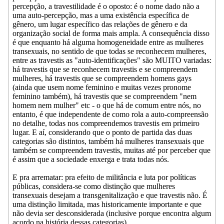
percepção, a travestilidade é o oposto: é o nome dado não a
uma auto-percepção, mas a uma existência específica de
gênero, um lugar específico das relações de gênero e da
organização social de forma mais ampla. A consequência disso
é que enquanto há alguma homogeneidade entre as mulheres
transexuais, no sentido de que todas se reconhecem mulheres,
entre as travestis as "auto-identificações" são MUITO variadas:
há travestis que se reconhecem travestis e se compreendem
mulheres, há travestis que se compreendem homens gays
(ainda que usem nome feminino e muitas vezes pronome
feminino também), há travestis que se compreendem "nem
homem nem mulher" etc - o que há de comum entre nós, no
entanto, é que independente de como rola a auto-compreensão
no detalhe, todas nos compreendemos travestis em primeiro
lugar. E aí, considerando que o ponto de partida das duas
categorias são distintos, também há mulheres transexuais que
também se compreendem travestis, muitas até por perceber que
é assim que a sociedade enxerga e trata todas nós.
E pra arrematar: pra efeito de militância e luta por políticas
públicas, considera-se como distinção que mulheres
transexuais desejam a transgenitalização e que travestis não. É
uma distinção limitada, mas historicamente importante e que
não devia ser desconsiderada (inclusive porque encontra algum
acordo na história dessas categorias).