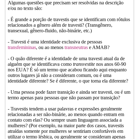
Algumas questões que precisam ser resolvidas na descrição
e/ou no texto são:
- É grande a porção de travestis que se identificam com rótulos
relacionados a gênero além de travesti? (Transgênero,
transexual, gênero-fluido, não-binárie, etc.)
- Travesti é uma identidade exclusiva de pessoas
transfemininas
, ou ao menos
transneutras
e AMAB?
- O quão diferente é a identidade de uma travesti atual da de
alguém que se identificava como
transvestite
nos anos 60-90
nos EUA? É só um termo que acabou ficando aqui enquanto
outros lugares já não a consideram comum, ou é uma
identidade diferente? Se é diferente, o que torna ela diferente?
- Uma pessoa pode fazer transição e ainda ser travesti, ou é um
termo apenas para pessoas que não passam por transição?
- Travestis tendem a usar palavras e expressões geralmente
relacionadas a ser não-binárie, ao menos quando entram em
contato com elas? Ou sempre usam linguagem associada a
mulheres? (Por exemplo, na maior parte dos casos, travestis
atraídas somente por mulheres se sentiriam confortáveis em
utilizar o termo lésbica, ou geralmente se consideram apenas