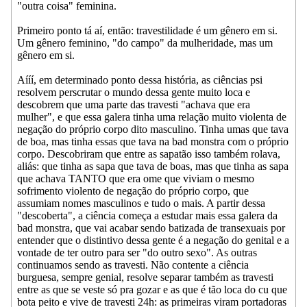
"outra coisa" feminina.
Primeiro ponto tá aí, então: travestilidade é um gênero em si.
Um gênero feminino, "do campo" da mulheridade, mas um
gênero em si.
Aííí, em determinado ponto dessa história, as ciências psi
resolvem perscrutar o mundo dessa gente muito loca e
descobrem que uma parte das travesti "achava que era
mulher", e que essa galera tinha uma relação muito violenta de
negação do próprio corpo dito masculino. Tinha umas que tava
de boa, mas tinha essas que tava na bad monstra com o próprio
corpo. Descobriram que entre as sapatão isso também rolava,
aliás: que tinha as sapa que tava de boas, mas que tinha as sapa
que achava TANTO que era ome que viviam o mesmo
sofrimento violento de negação do próprio corpo, que
assumiam nomes masculinos e tudo o mais. A partir dessa
"descoberta", a ciência começa a estudar mais essa galera da
bad monstra, que vai acabar sendo batizada de transexuais por
entender que o distintivo dessa gente é a negação do genital e a
vontade de ter outro para ser "do outro sexo". As outras
continuamos sendo as travesti. Não contente a ciência
burguesa, sempre genial, resolve separar também as travesti
entre as que se veste só pra gozar e as que é tão loca do cu que
bota peito e vive de travesti 24h: as primeiras viram portadoras