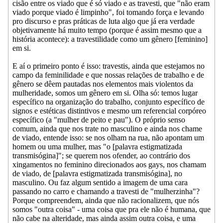
cisão entre os viado que é só viado e as travesti, que "não eram
viado porque viado é limpinho", foi tomando força e levando
pro discurso e pras práticas de luta algo que já era verdade
objetivamente há muito tempo (porque é assim mesmo que a
história acontece): a travestilidade como um gênero [feminino]
em si.
E aí o primeiro ponto é isso: travestis, ainda que estejamos no
campo da feminilidade e que nossas relações de trabalho e de
gênero se dêem pautadas nos elementos mais violentos da
mulheridade, somos um gênero em si. Olha só: temos lugar
específico na organização do trabalho, conjunto específico de
signos e estéticas distintivos e mesmo um referencial corpóreo
específico (a "mulher de peito e pau"). O próprio senso
comum, ainda que nos trate no masculino e ainda nos chame
de viado, entende isso: se nos olham na rua, não apontam um
homem ou uma mulher, mas "o [palavra estigmatizada
transmisógina]"; se querem nos ofender, ao contrário dos
xingamentos no feminino direcionados aos gays, nos chamam
de viado, de [palavra estigmatizada transmisógina], no
masculino. Ou faz algum sentido a imagem de uma cara
passando no carro e chamando a travesti de "mulherzinha"?
Porque compreendem, ainda que não racionalizem, que nós
somos "outra coisa" - uma coisa que pra ele não é humana, que
não cabe na alteridade, mas ainda assim outra coisa, e uma