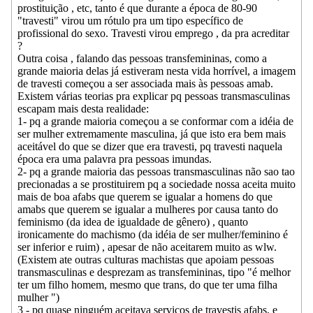
prostituição , etc, tanto é que durante a época de 80-90
"travesti" virou um rótulo pra um tipo específico de
profissional do sexo. Travesti virou emprego , da pra acreditar
?
Outra coisa , falando das pessoas transfemininas, como a
grande maioria delas já estiveram nesta vida horrível, a imagem
de travesti começou a ser associada mais às pessoas amab.
Existem várias teorias pra explicar pq pessoas transmasculinas
escapam mais desta realidade:
1- pq a grande maioria começou a se conformar com a idéia de
ser mulher extremamente masculina, já que isto era bem mais
aceitável do que se dizer que era travesti, pq travesti naquela
época era uma palavra pra pessoas imundas.
2- pq a grande maioria das pessoas transmasculinas não sao tao
precionadas a se prostituirem pq a sociedade nossa aceita muito
mais de boa afabs que querem se igualar a homens do que
amabs que querem se igualar a mulheres por causa tanto do
feminismo (da idea de igualdade de gênero) , quanto
ironicamente do machismo (da idéia de ser mulher/feminino é
ser inferior e ruim) , apesar de não aceitarem muito as wlw.
(Existem ate outras culturas machistas que apoiam pessoas
transmasculinas e desprezam as transfemininas, tipo "é melhor
ter um filho homem, mesmo que trans, do que ter uma filha
mulher ")
3 - pq quase ninguém aceitava serviços de travestis afabs, e