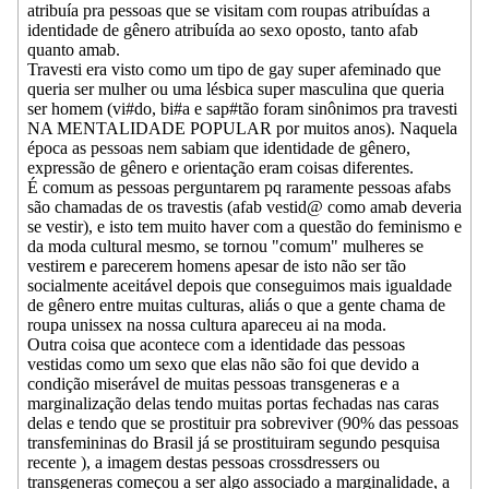
atribuía pra pessoas que se visitam com roupas atribuídas a
identidade de gênero atribuída ao sexo oposto, tanto afab
quanto amab.
Travesti era visto como um tipo de gay super afeminado que
queria ser mulher ou uma lésbica super masculina que queria
ser homem (vi#do, bi#a e sap#tão foram sinônimos pra travesti
NA MENTALIDADE POPULAR por muitos anos). Naquela
época as pessoas nem sabiam que identidade de gênero,
expressão de gênero e orientação eram coisas diferentes.
É comum as pessoas perguntarem pq raramente pessoas afabs
são chamadas de os travestis (afab vestid@ como amab deveria
se vestir), e isto tem muito haver com a questão do feminismo e
da moda cultural mesmo, se tornou "comum" mulheres se
vestirem e parecerem homens apesar de isto não ser tão
socialmente aceitável depois que conseguimos mais igualdade
de gênero entre muitas culturas, aliás o que a gente chama de
roupa unissex na nossa cultura apareceu ai na moda.
Outra coisa que acontece com a identidade das pessoas
vestidas como um sexo que elas não são foi que devido a
condição miserável de muitas pessoas transgeneras e a
marginalização delas tendo muitas portas fechadas nas caras
delas e tendo que se prostituir pra sobreviver (90% das pessoas
transfemininas do Brasil já se prostituiram segundo pesquisa
recente ), a imagem destas pessoas crossdressers ou
transgeneras começou a ser algo associado a marginalidade, a