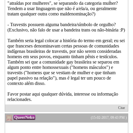
"atraídas por mulheres", se separando da categoria mulher?
Tendem a usar linguagem que não é a/ela/a, ou geralmente
tratam qualquer outra como maldenominação?)
- Travestis possuem alguma bandeira/símbolo de orgulho?
(Exclusivo, não falo de usar a bandeira trans ou não-binária :P)
Também seria legal colocar a história do termo em geral; eu sei
que franceses denominavam certas pessoas de comunidades
indígenas brasileiras de travestis, por não serem consideradas
homens em seus povos, enquanto tinham pênis e testículos.
Também sei que a comunidade gay brasileira se separou em
algum ponto entre homossexuais ("homens másculos") e
travestis ("homens que se vestiam de mulher e que tinham
papel passivo na relação"), mas é legal ter um pouco de
contexto além disso.
Favor postar aqui qualquer dúvida, interesse ou informação
relacionades.
Citar
QueerNeko
(15-02-2017, 09:43 PM )