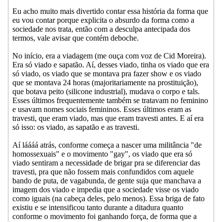
Eu acho muito mais divertido contar essa história da forma que
eu vou contar porque explicita o absurdo da forma como a
sociedade nos trata, então com a desculpa antecipada dos
termos, vale avisar que contém deboche.
No início, era a viadagem (me ouça com voz de Cid Moreira).
Era só viado e sapatão. Aí, desses viado, tinha os viado que era
só viado, os viado que se montava pra fazer show e os viado
que se montava 24 horas (majoritariamente na prostituição),
que botava peito (silicone industrial), mudava o corpo e tals.
Esses últimos frequentemente também se tratavam no feminino
e usavam nomes sociais femininos. Esses últimos eram as
travesti, que eram viado, mas que eram travesti antes. E aí era
só isso: os viado, as sapatão e as travesti.
Aí láááá atrás, conforme começa a nascer uma militância "de
homossexuais" e o movimento "gay", os viado que era só
viado sentiram a necessidade de brigar pra se diferenciar das
travesti, pra que não fossem mais confundidos com aquele
bando de puta, de vagabunda, de gente suja que manchava a
imagem dos viado e impedia que a sociedade visse os viado
como iguais (na cabeça deles, pelo menos). Essa briga de fato
existiu e se intensificou tanto durante a ditadura quanto
conforme o movimento foi ganhando força, de forma que a