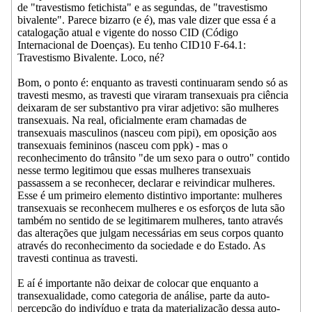
de "travestismo fetichista" e as segundas, de "travestismo
bivalente". Parece bizarro (e é), mas vale dizer que essa é a
catalogação atual e vigente do nosso CID (Código
Internacional de Doenças). Eu tenho CID10 F-64.1:
Travestismo Bivalente. Loco, né?
Bom, o ponto é: enquanto as travesti continuaram sendo só as
travesti mesmo, as travesti que viraram transexuais pra ciência
deixaram de ser substantivo pra virar adjetivo: são mulheres
transexuais. Na real, oficialmente eram chamadas de
transexuais masculinos (nasceu com pipi), em oposição aos
transexuais femininos (nasceu com ppk) - mas o
reconhecimento do trânsito "de um sexo para o outro" contido
nesse termo legitimou que essas mulheres transexuais
passassem a se reconhecer, declarar e reivindicar mulheres.
Esse é um primeiro elemento distintivo importante: mulheres
transexuais se reconhecem mulheres e os esforços de luta são
também no sentido de se legitimarem mulheres, tanto através
das alterações que julgam necessárias em seus corpos quanto
através do reconhecimento da sociedade e do Estado. As
travesti continua as travesti.
E aí é importante não deixar de colocar que enquanto a
transexualidade, como categoria de análise, parte da auto-
percepção do indivíduo e trata da materialização dessa auto-