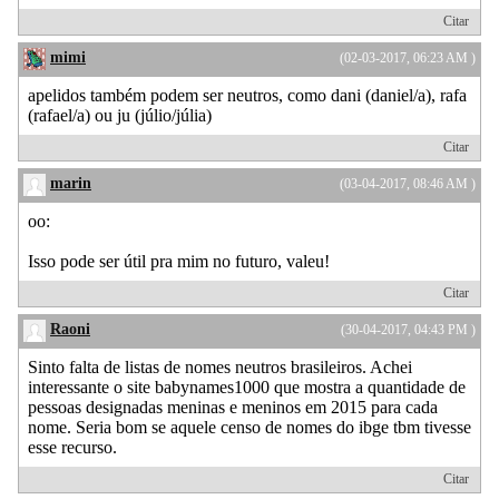
Citar
mimi
(02-03-2017, 06:23 AM )
apelidos também podem ser neutros, como dani (daniel/a), rafa
(rafael/a) ou ju (júlio/júlia)
Citar
marin
(03-04-2017, 08:46 AM )
oo:
Isso pode ser útil pra mim no futuro, valeu!
Citar
Raoni
(30-04-2017, 04:43 PM )
Sinto falta de listas de nomes neutros brasileiros. Achei
interessante o site babynames1000 que mostra a quantidade de
pessoas designadas meninas e meninos em 2015 para cada
nome. Seria bom se aquele censo de nomes do ibge tbm tivesse
esse recurso.
Citar