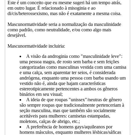
Este é um conceito que eu mesme sugeri há um tempo atrás,
em outro lugar. É relacionado à misoginia e ao
di/cis/heterossexismo, mas não é exatamente a mesma coisa.
Mascunormatividade seria a normalização da masculinidade
como padrão, como neutralidade, e/ou como algo mais
desejável.
Mascunormatividade incluiria:
A visão da androginia como "masculinidade leve":
uma pessoa magra, de rosto sem barba e sem feições
categorizadas como masculinas vestida com uma camisa
e uma calça, sem aparentar ter seios, é considerada
andrógena, enquanto uma pessoa com barba usando um
vestido não é, ainda que hajam características
estereotipicamente pertencentes a ambos os gêneros
binários em seu visual;
A ideia de que roupas "unissex"/neutras de gênero
são sempre roupas que tradicionalmente pertenceriam à
seção masculina, mas que também são socialmente
aceitáveis para mulheres: camisetas estampadas,
moletons, calças de abrigo, etc.;
A preferência de homens gays/aquileanos por
homens másculos, enquanto mulheres lésbicas/sáficas