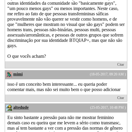
outras identidades da comunidade são "basicamente gays",
"um pouco menos gays" ou menos importantes. Neste caso,
me refiro ao fato de que pessoas transfemininas sáficas
provavelmente não vão querer se vestir como homens, e de
que "mulheres que mostram no visual que são gays" podem ser
homens trans, pessoas não-binárias, pessoas multi, pessoas
assexuais/arromânticas, e pessoas de outros grupos que sofrem
discriminação por sua identidade BTQIAP+, mas que não são
gays.
O que vocês acham?
Citar
mimi
(18-05-2017, 09:20 AM )
isso é um conceito bem interessante... eu queria poder
comentar mais, mas não sei muito bem o que posso adicionar
Citar
altedude
(25-05-2017, 10:48 PM )
Eu sinto bastante a pressão para não me mostrar feminino
demais caso eu queira que me levem a sério como transmasc,
mas aí tem bastante a ver com a pressão das normas de gênero