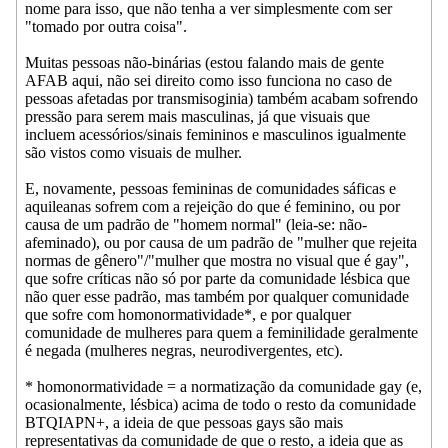
nome para isso, que não tenha a ver simplesmente com ser
"tomado por outra coisa".
Muitas pessoas não-binárias (estou falando mais de gente
AFAB aqui, não sei direito como isso funciona no caso de
pessoas afetadas por transmisoginia) também acabam sofrendo
pressão para serem mais masculinas, já que visuais que
incluem acessórios/sinais femininos e masculinos igualmente
são vistos como visuais de mulher.
E, novamente, pessoas femininas de comunidades sáficas e
aquileanas sofrem com a rejeição do que é feminino, ou por
causa de um padrão de "homem normal" (leia-se: não-
afeminado), ou por causa de um padrão de "mulher que rejeita
normas de gênero"/"mulher que mostra no visual que é gay",
que sofre críticas não só por parte da comunidade lésbica que
não quer esse padrão, mas também por qualquer comunidade
que sofre com homonormatividade*, e por qualquer
comunidade de mulheres para quem a feminilidade geralmente
é negada (mulheres negras, neurodivergentes, etc).
* homonormatividade = a normatização da comunidade gay (e,
ocasionalmente, lésbica) acima de todo o resto da comunidade
BTQIAPN+, a ideia de que pessoas gays são mais
representativas da comunidade de que o resto, a ideia que as