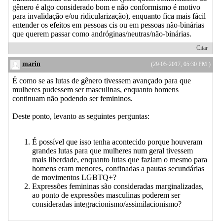
gênero é algo considerado bom e não conformismo é motivo
para invalidação e/ou ridicularização), enquanto fica mais fácil
entender os efeitos em pessoas cis ou em pessoas não-binárias
que querem passar como andróginas/neutras/não-binárias.
Citar
marin
(29-05-2017, 05:30 PM )
É como se as lutas de gênero tivessem avançado para que
mulheres pudessem ser masculinas, enquanto homens
continuam não podendo ser femininos.
Deste ponto, levanto as seguintes perguntas:
É possível que isso tenha acontecido porque houveram
grandes lutas para que mulheres num geral tivessem
mais liberdade, enquanto lutas que faziam o mesmo para
homens eram menores, confinadas a pautas secundárias
de movimentos LGBTQ+?
Expressões femininas são consideradas marginalizadas,
ao ponto de expressões masculinas poderem ser
consideradas integracionismo/assimilacionismo?