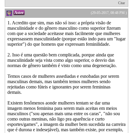
Citar
Aster
(29-05-2017, 08:48 PM )
1. Acredito que sim, mas não só isso: a própria visão de
masculinidade e do gênero masculino como superior fizeram
com que a sociedade aceitasse mais facilmente que mulheres
expressassem masculinidade (porque estão indo para um "lugar
superior") do que homens que expressam feminilidade.
2. Isso é uma questão bem complicada, porque ainda que
masculinidade seja vista como algo superior, o desvio das
normas de gênero também é visto como uma degeneração.
Temos casos de mulheres assediadas e esnobadas por serem
masculinas demais, mas também temos mulheres sendo
rejeitadas como fúteis e ignorantes por serem femininas
demais.
Existem fenômenos aonde mulheres tentam se dar uma
imagem menos feminina para serem mais aceitas em meios
masculinos ("sou apenas mais uma entre os caras", "não sou
como outras meninas, não ligo pra aparência e curto
esportes/games", a imagem da mulher bem sucedida na carreira
que é durona e indesejável), mas também existe, por exemplo,