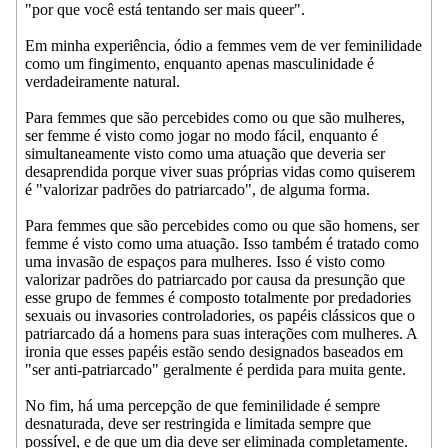
"por que você está tentando ser mais queer".
Em minha experiência, ódio a femmes vem de ver feminilidade
como um fingimento, enquanto apenas masculinidade é
verdadeiramente natural.
Para femmes que são percebides como ou que são mulheres,
ser femme é visto como jogar no modo fácil, enquanto é
simultaneamente visto como uma atuação que deveria ser
desaprendida porque viver suas próprias vidas como quiserem
é "valorizar padrões do patriarcado", de alguma forma.
Para femmes que são percebides como ou que são homens, ser
femme é visto como uma atuação. Isso também é tratado como
uma invasão de espaços para mulheres. Isso é visto como
valorizar padrões do patriarcado por causa da presunção que
esse grupo de femmes é composto totalmente por predadories
sexuais ou invasories controladories, os papéis clássicos que o
patriarcado dá a homens para suas interações com mulheres. A
ironia que esses papéis estão sendo designados baseados em
"ser anti-patriarcado" geralmente é perdida para muita gente.
No fim, há uma percepção de que feminilidade é sempre
desnaturada, deve ser restringida e limitada sempre que
possível, e de que um dia deve ser eliminada completamente.