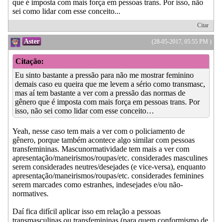
que é imposta com mais força em pessoas trans. Por isso, não
sei como lidar com esse conceito...
Citar
Aster
(28-05-2017, 05:55 PM )
Citação:
Eu sinto bastante a pressão para não me mostrar feminino
demais caso eu queira que me levem a sério como transmasc,
mas aí tem bastante a ver com a pressão das normas de
gênero que é imposta com mais força em pessoas trans. Por
isso, não sei como lidar com esse conceito…
Yeah, nesse caso tem mais a ver com o policiamento de
gênero, porque também acontece algo similar com pessoas
transfemininas. Mascunormatividade tem mais a ver com
apresentação/maneirismos/roupas/etc. considerades masculines
serem considerades neutres/desejades (e vice-versa), enquanto
apresentação/maneirismos/roupas/etc. considerades feminines
serem marcades como estranhes, indesejades e/ou não-
normatives.
Daí fica difícil aplicar isso em relação a pessoas
transmasculinas ou transfemininas (para quem conformismo de