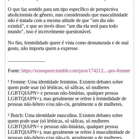
O que faz sentido para um tipo específico de perspectiva
abolicionista de gênero, mas considerando que masculinidade
não é tratada com a mesma atitude de que "um dia não
existirá", e que ao invés disso "um dia ela será para todo
mundo", isso é incrivelmente questionável.
No fim, feminilidade queer é vista como desnaturada e de mal
gosto, não importa quem a expresse.
_______________
Fonte:
https://xenoqueer.tumblr.com/post/174212...-pro-femme
¹ Femme: Uma identidade feminina. Existem debates sobre
quem pode usar (só lésbicas, só sáficas, só mulheres
LGBTQIAPN+ e pessoas não-binárias, qualquer pessoa
LGBTQIAPN+), mas geralmente se refere à feminilidade de
pessoas não-hétero e/ou não-cis, geralmente a de mulheres.
² Butch: Uma identidade masculina. Existem debates sobre
quem pode usar (só lésbicas, só sáficas, só mulheres
LGBTQIAPN+ e pessoas não-binárias, qualquer pessoa
LGBTQIAPN+), mas geralmente se refere à masculinidade de
pessoas não-hétero e/ou não-cis, geralmente a de mulheres.