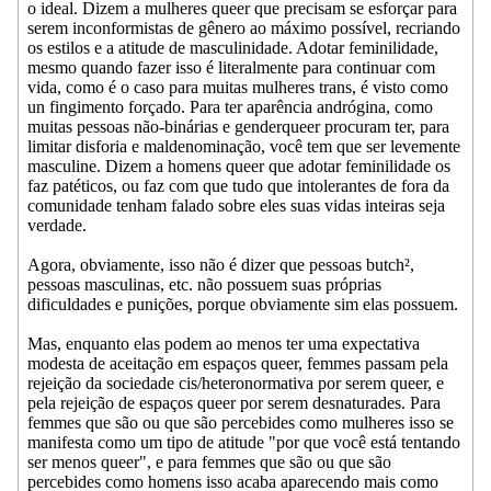
o ideal. Dizem a mulheres queer que precisam se esforçar para
serem inconformistas de gênero ao máximo possível, recriando
os estilos e a atitude de masculinidade. Adotar feminilidade,
mesmo quando fazer isso é literalmente para continuar com
vida, como é o caso para muitas mulheres trans, é visto como
un fingimento forçado. Para ter aparência andrógina, como
muitas pessoas não-binárias e genderqueer procuram ter, para
limitar disforia e maldenominação, você tem que ser levemente
masculine. Dizem a homens queer que adotar feminilidade os
faz patéticos, ou faz com que tudo que intolerantes de fora da
comunidade tenham falado sobre eles suas vidas inteiras seja
verdade.
Agora, obviamente, isso não é dizer que pessoas butch²,
pessoas masculinas, etc. não possuem suas próprias
dificuldades e punições, porque obviamente sim elas possuem.
Mas, enquanto elas podem ao menos ter uma expectativa
modesta de aceitação em espaços queer, femmes passam pela
rejeição da sociedade cis/heteronormativa por serem queer, e
pela rejeição de espaços queer por serem desnaturades. Para
femmes que são ou que são percebides como mulheres isso se
manifesta como um tipo de atitude "por que você está tentando
ser menos queer", e para femmes que são ou que são
percebides como homens isso acaba aparecendo mais como