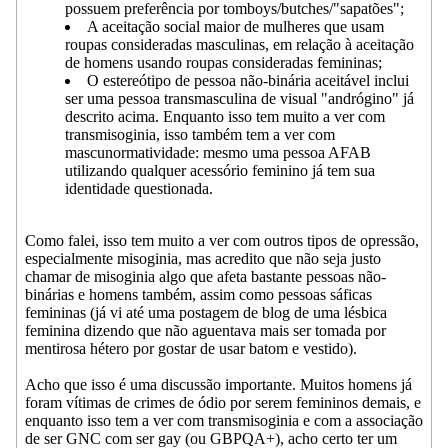
possuem preferência por tomboys/butches/"sapatões";
A aceitação social maior de mulheres que usam
roupas consideradas masculinas, em relação à aceitação
de homens usando roupas consideradas femininas;
O estereótipo de pessoa não-binária aceitável inclui
ser uma pessoa transmasculina de visual "andrógino" já
descrito acima. Enquanto isso tem muito a ver com
transmisoginia, isso também tem a ver com
mascunormatividade: mesmo uma pessoa AFAB
utilizando qualquer acessório feminino já tem sua
identidade questionada.
Como falei, isso tem muito a ver com outros tipos de opressão,
especialmente misoginia, mas acredito que não seja justo
chamar de misoginia algo que afeta bastante pessoas não-
binárias e homens também, assim como pessoas sáficas
femininas (já vi até uma postagem de blog de uma lésbica
feminina dizendo que não aguentava mais ser tomada por
mentirosa hétero por gostar de usar batom e vestido).
Acho que isso é uma discussão importante. Muitos homens já
foram vítimas de crimes de ódio por serem femininos demais, e
enquanto isso tem a ver com transmisoginia e com a associação
de ser GNC com ser gay (ou GBPQA+), acho certo ter um