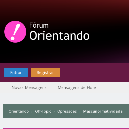
Entrar
Registrar
Novas Mensagens
Mensagens de Hoje
Orientando
›
Off-Topic
›
Opressões
›
Mascunormatividade