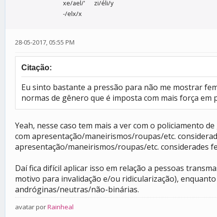
xe/ael/'
zi/éli/y
-/elx/x
28-05-2017, 05:55 PM
Citação:
Eu sinto bastante a pressão para não me mostrar fem
normas de gênero que é imposta com mais força em pe
Yeah, nesse caso tem mais a ver com o policiamento d
com apresentação/maneirismos/roupas/etc. considerade
apresentação/maneirismos/roupas/etc. considerades f
Daí fica difícil aplicar isso em relação a pessoas tr
motivo para invalidação e/ou ridicularização), enquant
andróginas/neutras/não-binárias.
avatar por
Rainheal