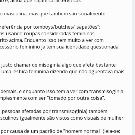
 é, ainda que hajam características
ção masculina, mas que também são socialmente
referência por tomboys/butches/"sapatões";
ens usando roupas consideradas femininas;
crito acima. Enquanto isso tem muito a ver com
ssório feminino já tem sua identidade questionada.
a justo chamar de misoginia algo que afeta bastante
e uma lésbica feminina dizendo que não aguentava mais
 demais, e enquanto isso tem a ver com transmisoginia
implesmente com ser "tomado por outra coisa".
de pessoas afetadas por transmisoginia) também
sculinos igualmente são vistos como visuais de mulher.
u por causa de um padrão de "homem normal" (leia-se: