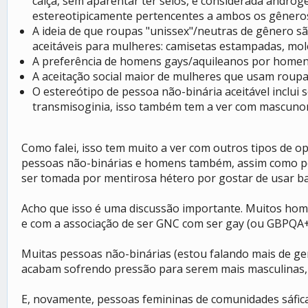
calça, sem aparentar ter seios, é considerada andró
estereotipicamente pertencentes a ambos os gêneros 
A ideia de que roupas "unissex"/neutras de gênero 
aceitáveis para mulheres: camisetas estampadas, molet
A preferência de homens gays/aquileanos por homen
A aceitação social maior de mulheres que usam roup
O estereótipo de pessoa não-binária aceitável inclui
transmisoginia, isso também tem a ver com mascunor
Como falei, isso tem muito a ver com outros tipos de o
pessoas não-binárias e homens também, assim como pes
ser tomada por mentirosa hétero por gostar de usar ba
Acho que isso é uma discussão importante. Muitos home
e com a associação de ser GNC com ser gay (ou GBPQA+)
Muitas pessoas não-binárias (estou falando mais de ge
acabam sofrendo pressão para serem mais masculinas, j
E, novamente, pessoas femininas de comunidades sáfica