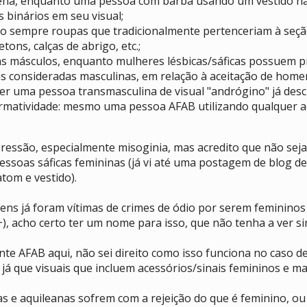
gena, enquanto uma pessoa com barba usando um vestido não
binários em seu visual;
são sempre roupas que tradicionalmente pertenceriam à se
ons, calças de abrigo, etc.;
s másculos, enquanto mulheres lésbicas/sáficas possuem p
as consideradas masculinas, em relação à aceitação de hom
 ser uma pessoa transmasculina de visual "andrógino" já des
matividade: mesmo uma pessoa AFAB utilizando qualquer ace
pressão, especialmente misoginia, mas acredito que não sej
soas sáficas femininas (já vi até uma postagem de blog d
tom e vestido).
ns já foram vítimas de crimes de ódio por serem femininos
, acho certo ter um nome para isso, que não tenha a ver s
nte AFAB aqui, não sei direito como isso funciona no caso 
á que visuais que incluem acessórios/sinais femininos e ma
s e aquileanas sofrem com a rejeição do que é feminino, o