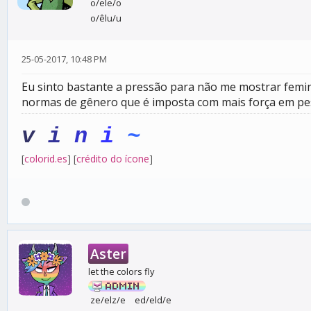
o/ele/o
o/êlu/u
25-05-2017, 10:48 PM
Eu sinto bastante a pressão para não me mostrar femin
normas de gênero que é imposta com mais força em pesso
v
i
n
i
~
[
colorid.es
] [
crédito do ícone
]
Aster
let the colors fly
ze/elz/e
ed/eld/e