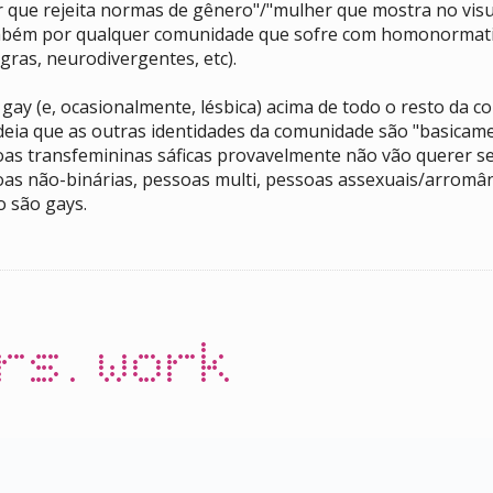
ue rejeita normas de gênero"/"mulher que mostra no visual 
mbém por qualquer comunidade que sofre com homonormati
ras, neurodivergentes, etc).
ay (e, ocasionalmente, lésbica) acima de todo o resto da 
 ideia que as outras identidades da comunidade são "basic
soas transfemininas sáficas provavelmente não vão querer 
oas não-binárias, pessoas multi, pessoas assexuais/arromâ
o são gays.
rs.work