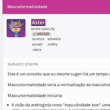
Mascunormatividade
0 votos - 0 média
1
2
3
4
5
Aster
let the colors fly
ze/elz/e
ed/eld/e
xe/ael/'
zi/éli/y
-/elx/x
03-05-2017, 07:02 PM
Este é um conceito que eu mesme sugeri há um tempo at
Mascunormatividade seria a normalização da masculini
Mascunormatividade incluiria:
A visão da androginia como "masculinidade leve": u