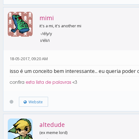
mimi
it's a mi, it's another mi
-/ély/y
i/éli/i
18-05-2017, 09:20 AM
isso é um conceito bem interessante... eu queria pode
confira
esta lista de palavras
<3
Website
altedude
(ex meme lord)