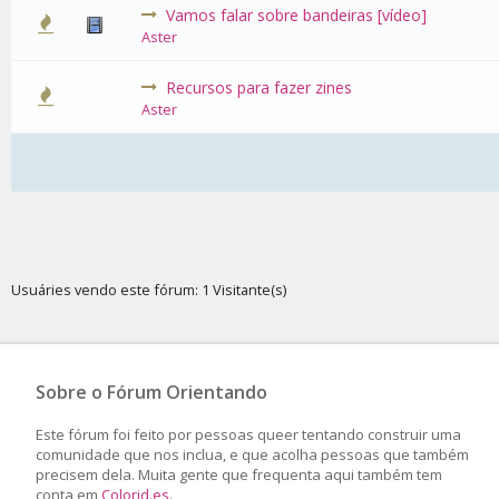
Vamos falar sobre bandeiras [vídeo]
0 Voto(s)
Aster
Recursos para fazer zines
0 Voto(s)
Aster
Usuáries vendo este fórum: 1 Visitante(s)
Sobre o Fórum Orientando
Este fórum foi feito por pessoas queer tentando construir uma
comunidade que nos inclua, e que acolha pessoas que também
precisem dela. Muita gente que frequenta aqui também tem
conta em
Colorid.es
.