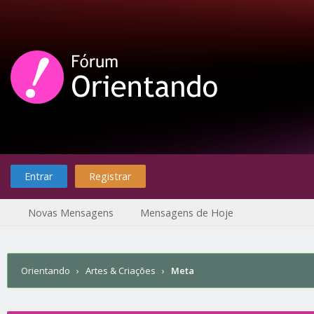
Entrar
Registrar
Novas Mensagens
Mensagens de Hoje
Orientando
›
Artes & Criações
›
Meta