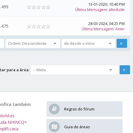
13-01-2020, 10:40 PM
.499
Última Mensagem
:
altedude
28-03-2024, 04:25 PM
.475
Última Mensagem
:
Aster
tar para a área:
onfira também
Regras do fórum
lorid.es
juda NHINCQ+
Guia de áreas
plifi.casa