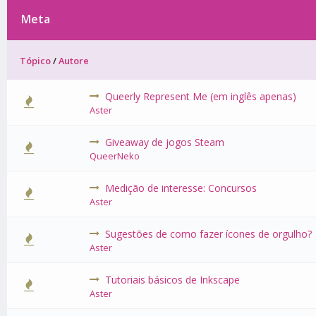
Meta
Tópico
/
Autore
Queerly Represent Me (em inglês apenas)
0 Voto(s)
Aster
Giveaway de jogos Steam
0 Voto(s)
QueerNeko
Medição de interesse: Concursos
0 Voto(s)
Aster
Sugestões de como fazer ícones de orgulho?
0 Voto(s)
Aster
Tutoriais básicos de Inkscape
0 Voto(s)
Aster