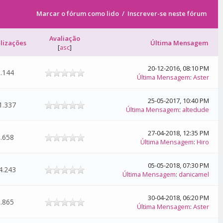
Marcar o fórum como lido
/
Inscrever-se neste fórum
Avaliação
alizações
Última Mensagem
[
asc
]
20-12-2016, 08:10 PM
.144
Última Mensagem
:
Aster
25-05-2017, 10:40 PM
1.337
Última Mensagem
:
altedude
27-04-2018, 12:35 PM
.658
Última Mensagem
:
Hiro
05-05-2018, 07:30 PM
4.243
Última Mensagem
:
danicamel
30-04-2018, 06:20 PM
.865
Última Mensagem
:
Aster