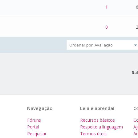
 - 0 de 5 na totalidade
1
2
3
4
5
1
6
 - 0 de 5 na totalidade
1
2
3
4
5
0
2
Sal
Navegação
Leia e aprenda!
C
Fóruns
Recursos básicos
Co
Portal
Respeite a linguagem
A
Pesquisar
Termos úteis
Am