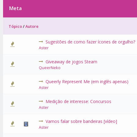
Meta
Tópico
/
Autore
Sugestões de como fazer ícones de orgulho?
0 Voto(s)
Aster
Giveaway de jogos Steam
0 Voto(s)
QueerNeko
Queerly Represent Me (em inglês apenas)
0 Voto(s)
Aster
Medição de interesse: Concursos
0 Voto(s)
Aster
Vamos falar sobre bandeiras [vídeo]
0 Voto(s)
Aster