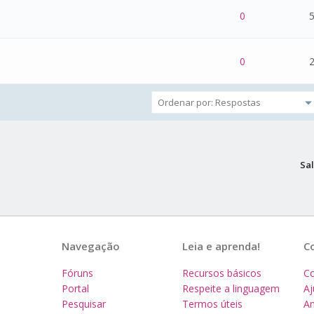
 - 0 de 5 na totalidade
1
2
3
4
5
0
5
 - 0 de 5 na totalidade
1
2
3
4
5
0
2
Sal
Navegação
Leia e aprenda!
C
Fóruns
Recursos básicos
Co
Portal
Respeite a linguagem
A
Pesquisar
Termos úteis
Am