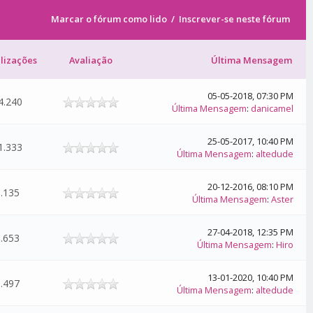
Marcar o fórum como lido
/
Inscrever-se neste fórum
alizações
Avaliação
Última Mensagem
05-05-2018, 07:30 PM
4.240
Última Mensagem
:
danicamel
25-05-2017, 10:40 PM
1.333
Última Mensagem
:
altedude
20-12-2016, 08:10 PM
.135
Última Mensagem
:
Aster
27-04-2018, 12:35 PM
.653
Última Mensagem
:
Hiro
13-01-2020, 10:40 PM
.497
Última Mensagem
:
altedude