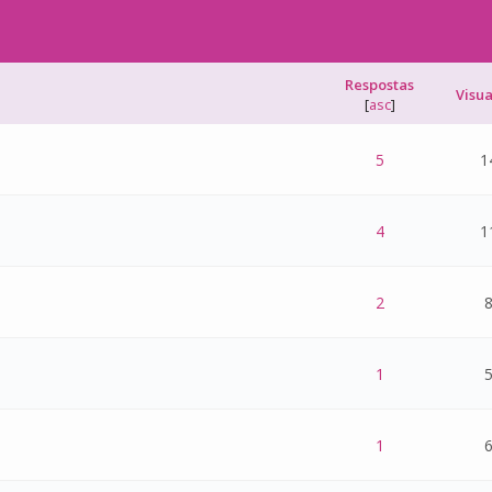
Respostas
Visu
[
asc
]
 - 0 de 5 na totalidade
1
2
3
4
5
5
1
 - 0 de 5 na totalidade
1
2
3
4
5
4
1
 - 0 de 5 na totalidade
1
2
3
4
5
2
8
 - 0 de 5 na totalidade
1
2
3
4
5
1
5
 - 0 de 5 na totalidade
1
2
3
4
5
1
6