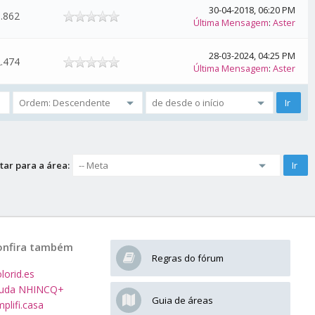
30-04-2018, 06:20 PM
.862
Última Mensagem
:
Aster
28-03-2024, 04:25 PM
.474
Última Mensagem
:
Aster
tar para a área:
onfira também
Regras do fórum
lorid.es
juda NHINCQ+
Guia de áreas
plifi.casa