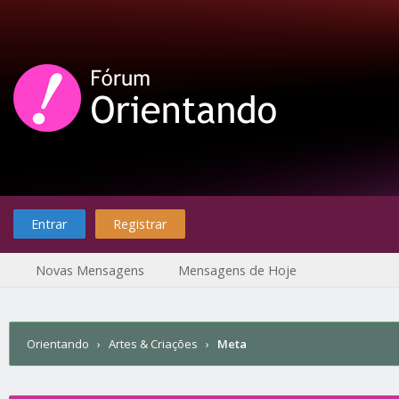
Entrar
Registrar
Novas Mensagens
Mensagens de Hoje
Orientando
›
Artes & Criações
›
Meta