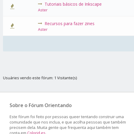
Tutoriais básicos de Inkscape
0 Voto(s)
Aster
Recursos para fazer zines
0 Voto(s)
Aster
Usuáries vendo este fórum: 1 Visitante(s)
Sobre o Fórum Orientando
Este fórum foi feito por pessoas queer tentando construir uma
comunidade que nos inclua, e que acolha pessoas que também
precisem dela. Muita gente que frequenta aqui também tem
conta em
Colorid.es
.