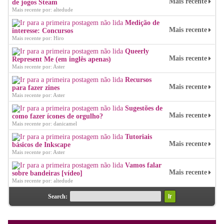
Mais recente
de jogos Steam
Mais recente por: altedude
Medição de
Mais recente
interesse: Concursos
Mais recente por: Hiro
Queerly
Mais recente
Represent Me (em inglês apenas)
Mais recente por: Aster
Recursos
Mais recente
para fazer zines
Mais recente por: Aster
Sugestões de
Mais recente
como fazer ícones de orgulho?
Mais recente por: danicamel
Tutoriais
Mais recente
básicos de Inkscape
Mais recente por: Aster
Vamos falar
Mais recente
sobre bandeiras [vídeo]
Mais recente por: altedude
Search: