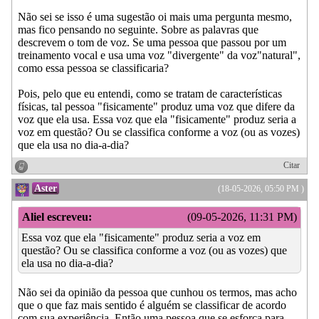
Não sei se isso é uma sugestão oi mais uma pergunta mesmo,
mas fico pensando no seguinte. Sobre as palavras que
descrevem o tom de voz. Se uma pessoa que passou por um
treinamento vocal e usa uma voz "divergente" da voz"natural",
como essa pessoa se classificaria?
Pois, pelo que eu entendi, como se tratam de características
físicas, tal pessoa "fisicamente" produz uma voz que difere da
voz que ela usa. Essa voz que ela "fisicamente" produz seria a
voz em questão? Ou se classifica conforme a voz (ou as vozes)
que ela usa no dia-a-dia?
Citar
Aster
(18-05-2026, 05:50 PM )
Aliel escreveu:
(09-05-2026, 11:31 PM)
Essa voz que ela "fisicamente" produz seria a voz em
questão? Ou se classifica conforme a voz (ou as vozes) que
ela usa no dia-a-dia?
Não sei da opinião da pessoa que cunhou os termos, mas acho
que o que faz mais sentido é alguém se classificar de acordo
com sua experiência. Então uma pessoa que se esforça para