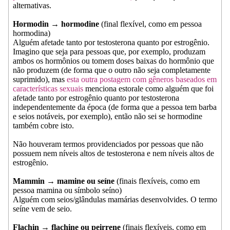
alternativas.
Hormodin → hormodine
(final flexível, como em pessoa
hormodina)
Alguém afetade tanto por testosterona quanto por estrogênio.
Imagino que seja para pessoas que, por exemplo, produzam
ambos os hormônios ou tomem doses baixas do hormônio que
não produzem (de forma que o outro não seja completamente
suprimido), mas
esta outra postagem com gêneros baseados em
características sexuais
menciona estorale como alguém que foi
afetade tanto por estrogênio quanto por testosterona
independentemente da época (de forma que a pessoa tem barba
e seios notáveis, por exemplo), então não sei se hormodine
também cobre isto.
Não houveram termos providenciados por pessoas que não
possuem nem níveis altos de testosterona e nem níveis altos de
estrogênio.
Mammin → mamine ou seíne
(finais flexíveis, como em
pessoa mamina ou símbolo seíno)
Alguém com seios/glândulas mamárias desenvolvides. O termo
seíne vem de seio.
Flachin → flachine ou peirrene
(finais flexíveis, como em