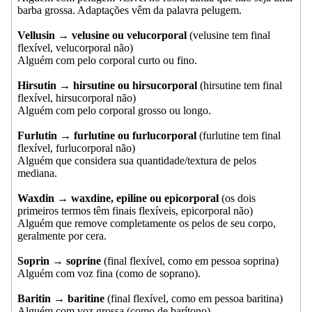
barba grossa. Adaptações vêm da palavra pelugem.
Vellusin → velusine ou velucorporal
(velusine tem final
flexível, velucorporal não)
Alguém com pelo corporal curto ou fino.
Hirsutin → hirsutine ou hirsucorporal
(hirsutine tem final
flexível, hirsucorporal não)
Alguém com pelo corporal grosso ou longo.
Furlutin → furlutine ou furlucorporal
(furlutine tem final
flexível, furlucorporal não)
Alguém que considera sua quantidade/textura de pelos
mediana.
Waxdin → waxdine, epiline ou epicorporal
(os dois
primeiros termos têm finais flexíveis, epicorporal não)
Alguém que remove completamente os pelos de seu corpo,
geralmente por cera.
Soprin → soprine
(final flexível, como em pessoa soprina)
Alguém com voz fina (como de soprano).
Baritin → baritine
(final flexível, como em pessoa baritina)
Alguém com voz grossa (como de barítono).