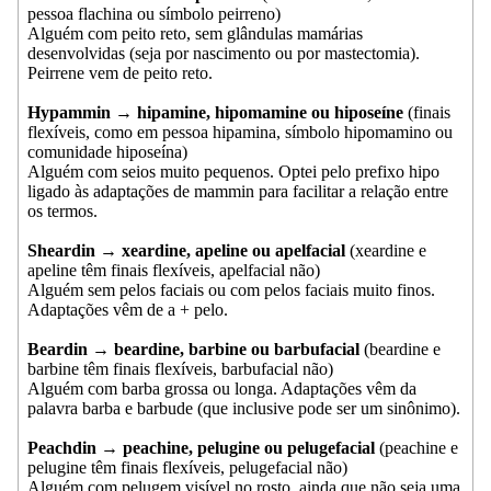
pessoa flachina ou símbolo peirreno)
Alguém com peito reto, sem glândulas mamárias
desenvolvidas (seja por nascimento ou por mastectomia).
Peirrene vem de peito reto.
Hypammin → hipamine, hipomamine ou hiposeíne
(finais
flexíveis, como em pessoa hipamina, símbolo hipomamino ou
comunidade hiposeína)
Alguém com seios muito pequenos. Optei pelo prefixo hipo
ligado às adaptações de mammin para facilitar a relação entre
os termos.
Sheardin → xeardine, apeline ou apelfacial
(xeardine e
apeline têm finais flexíveis, apelfacial não)
Alguém sem pelos faciais ou com pelos faciais muito finos.
Adaptações vêm de a + pelo.
Beardin → beardine, barbine ou barbufacial
(beardine e
barbine têm finais flexíveis, barbufacial não)
Alguém com barba grossa ou longa. Adaptações vêm da
palavra barba e barbude (que inclusive pode ser um sinônimo).
Peachdin → peachine, pelugine ou pelugefacial
(peachine e
pelugine têm finais flexíveis, pelugefacial não)
Alguém com pelugem visível no rosto, ainda que não seja uma