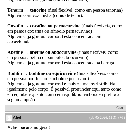
Tenorin → tenorine
(final flexível, como em pessoa tenorina)
Alguém com voz média (como de tenor).
Coxafin → coxafine ou pernacurvine
(finais flexíveis, como
em pessoa coxafina ou símbolo pernacurvino)
Alguém cuja gordura corporal está concentrada em
coxas/bunda.
Abefine → abefine ou abdocurvine
(finais flexíveis, como
em pessoa abefina ou símbolo abdocurvino)
Alguém cuja gordura corporal está concentrada na barriga.
Bodifin → bodifine ou equicurvine
(finais flexíveis, como
em pessoa bodifina ou símbolo equicurvino)
Alguém cuja gordura corporal é mais ou menos distribuida
igualmente pelo corpo. É possível pronunciar equi tanto como
em equidade quanto como em equilíbrio, embora eu prefira a
segunda opção.
Citar
Aliel
(09-05-2026, 11:31 PM )
Achei bacana no geral!