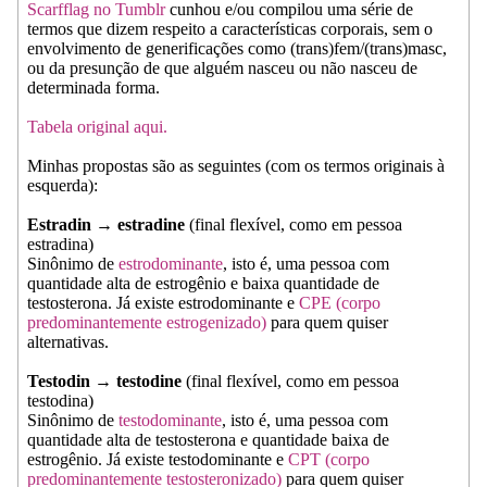
Scarfflag no Tumblr
cunhou e/ou compilou uma série de
termos que dizem respeito a características corporais, sem o
envolvimento de generificações como (trans)fem/(trans)masc,
ou da presunção de que alguém nasceu ou não nasceu de
determinada forma.
Tabela original aqui.
Minhas propostas são as seguintes (com os termos originais à
esquerda):
Estradin → estradine
(final flexível, como em pessoa
estradina)
Sinônimo de
estrodominante
, isto é, uma pessoa com
quantidade alta de estrogênio e baixa quantidade de
testosterona. Já existe estrodominante e
CPE (corpo
predominantemente estrogenizado)
para quem quiser
alternativas.
Testodin → testodine
(final flexível, como em pessoa
testodina)
Sinônimo de
testodominante
, isto é, uma pessoa com
quantidade alta de testosterona e quantidade baixa de
estrogênio. Já existe testodominante e
CPT (corpo
predominantemente testosteronizado)
para quem quiser