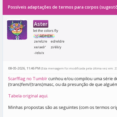
Possíveis adaptações de termos para corpos (sugestõ
0 votos - 0 média
1
2
3
4
5
Aster
let the colors fly
ze/elz/e
ed/eld/e
xe/ael/'
zi/éli/y
-/elx/x
08-05-2026, 11:46 PM
(Esta mensagem foi modificada pela última vez em: 2
Scarfflag no Tumblr
cunhou e/ou compilou uma série de
(trans)fem/(trans)masc, ou da presunção de que algué
Tabela original aqui.
Minhas propostas são as seguintes (com os termos orig