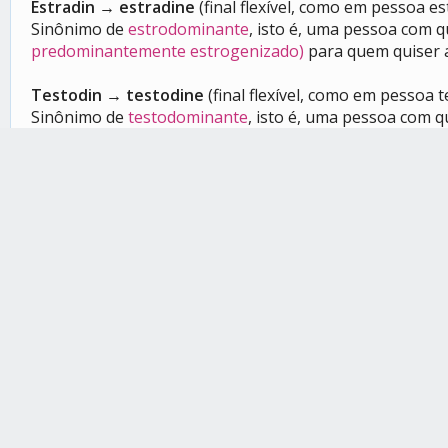
Estradin → estradine
(final flexível, como em pessoa es
Sinônimo de
estrodominante
, isto é, uma pessoa com q
predominantemente estrogenizado)
para quem quiser a
Testodin → testodine
(final flexível, como em pessoa 
Sinônimo de
testodominante
, isto é, uma pessoa com q
predominantemente testosteronizado)
para quem quiser
Hormodin → hormodine
(final flexível, como em pess
Alguém afetade tanto por testosterona quanto por es
do hormônio que não produzem (de forma que o outro
menciona estorale como alguém que foi afetade tanto 
notáveis, por exemplo), então não sei se hormodine ta
Não houveram termos providenciados por pessoas que n
Mammin → mamine ou seíne
(finais flexíveis, como e
Alguém com seios/glândulas mamárias desenvolvides. O
Flachin → flachine ou peirrene
(finais flexíveis, como 
Alguém com peito reto, sem glândulas mamárias desenvo