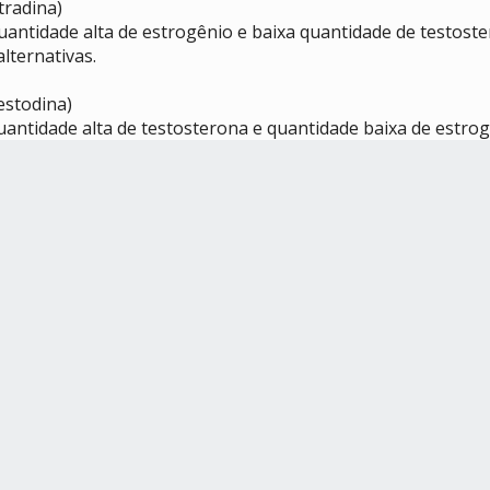
tradina)
uantidade alta de estrogênio e baixa quantidade de testost
lternativas.
testodina)
uantidade alta de testosterona e quantidade baixa de estrog
 alternativas.
oa hormodina)
trogênio. Imagino que seja para pessoas que, por exemplo
 não seja completamente suprimido), mas
esta outra posta
por estrogênio quanto por testosterona independentemente
mbém cobre isto.
ão possuem nem níveis altos de testosterona e nem níveis 
m pessoa mamina ou símbolo seíno)
 termo seíne vem de seio.
em pessoa flachina ou símbolo peirreno)
lvidas (seja por nascimento ou por mastectomia). Peirrene