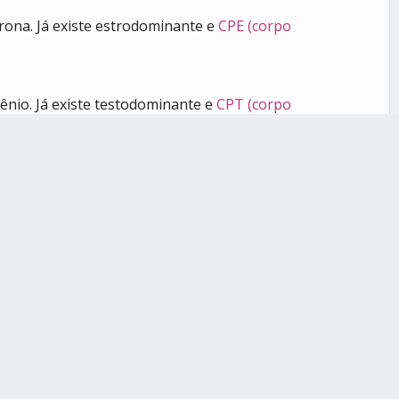
erona. Já existe estrodominante e
CPE (corpo
ênio. Já existe testodominante e
CPT (corpo
, produzam ambos os hormônios ou tomem doses baixas
gem com gêneros baseados em características sexuais
 da época (de forma que a pessoa tem barba e seios
altos de estrogênio.
 vem de peito reto.