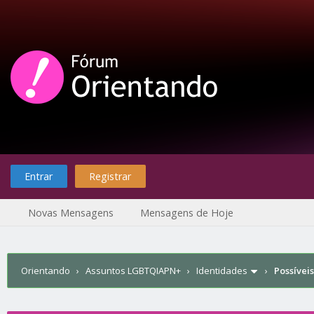
Entrar
Registrar
Novas Mensagens
Mensagens de Hoje
Orientando
›
Assuntos LGBTQIAPN+
›
Identidades
›
Possívei