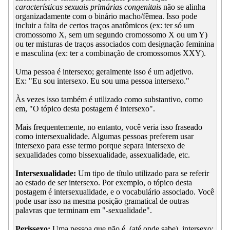
características sexuais primárias congenitais
não se alinha
organizadamente com o binário macho/fêmea. Isso pode
incluir a falta de certos traços anatômicos (ex: ter só um
cromossomo X, sem um segundo cromossomo X ou um Y)
ou ter misturas de traços associados com designação feminina
e masculina (ex: ter a combinação de cromossomos XXY).
Uma pessoa é intersexo; geralmente isso é um adjetivo.
Ex: "Eu sou intersexo. Eu sou uma pessoa intersexo."
Às vezes isso também é utilizado como substantivo, como
em, "O tópico desta postagem é intersexo".
Mais frequentemente, no entanto, você veria isso fraseado
como intersexualidade. Algumas pessoas preferem usar
intersexo para esse termo porque separa intersexo de
sexualidades como bissexualidade, assexualidade, etc.
Intersexualidade:
Um tipo de título utilizado para se referir
ao estado de ser intersexo. Por exemplo, o tópico desta
postagem é intersexualidade, e o vocabulário associado. Você
pode usar isso na mesma posição gramatical de outras
palavras que terminam em "-sexualidade".
Perissexo:
Uma pessoa que não é, (até onde sabe), intersexo;