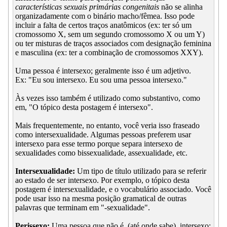
características sexuais primárias congenitais
não se alinha
organizadamente com o binário macho/fêmea. Isso pode
incluir a falta de certos traços anatômicos (ex: ter só um
cromossomo X, sem um segundo cromossomo X ou um Y)
ou ter misturas de traços associados com designação feminina
e masculina (ex: ter a combinação de cromossomos XXY).
Uma pessoa é intersexo; geralmente isso é um adjetivo.
Ex: "Eu sou intersexo. Eu sou uma pessoa intersexo."
Às vezes isso também é utilizado como substantivo, como
em, "O tópico desta postagem é intersexo".
Mais frequentemente, no entanto, você veria isso fraseado
como intersexualidade. Algumas pessoas preferem usar
intersexo para esse termo porque separa intersexo de
sexualidades como bissexualidade, assexualidade, etc.
Intersexualidade:
Um tipo de título utilizado para se referir
ao estado de ser intersexo. Por exemplo, o tópico desta
postagem é intersexualidade, e o vocabulário associado. Você
pode usar isso na mesma posição gramatical de outras
palavras que terminam em "-sexualidade".
Perissexo:
Uma pessoa que não é, (até onde sabe), intersexo;