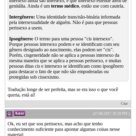
intersexo ainda são intersexo, e que intersexo estende além de
genitália. Ainda é um
termo médico
, então use com cautela.
Intergênero:
Uma identidade trans/não-binária informada
pela intersexualidade de alguém. Não é para que pessoas
perissexo a usem.
Ipsogênero:
O termo para uma pessoa "cis intersexo".
Porque pessoas intersexo podem e se identificam com seu
gênero designado ao nascimento, elas podem ser "cis".
Porém, cisgeneridade não se aplica a pessoas intersexo da
mesma maneira que se aplica a pessoas perissexo, e muitas
pessoas ditas cis e intersexo se identificam como ipsogênero
para destacar o fato de que
não
são empoderadas ou
protegidas sob cissexismo.
Tradução longe de ser perfeita, mas se era isso o que você
queria, está aí!
Citar
Aster
(27-06-2017, 01:59 PM )
Ok, eu sei que sou perissexo, mas acho que tenho
conhecimento suficiente para apontar algumas coisas nesse
material: