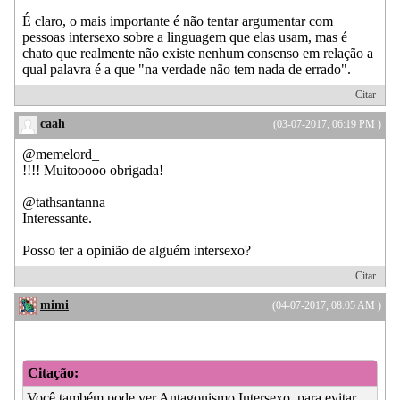
É claro, o mais importante é não tentar argumentar com
pessoas intersexo sobre a linguagem que elas usam, mas é
chato que realmente não existe nenhum consenso em relação a
qual palavra é a que "na verdade não tem nada de errado".
Citar
caah
(03-07-2017, 06:19 PM )
@memelord_
!!!! Muitooooo obrigada!
@tathsantanna
Interessante.
Posso ter a opinião de alguém intersexo?
Citar
mimi
(04-07-2017, 08:05 AM )
Citação:
Você também pode ver Antagonismo Intersexo, para evitar