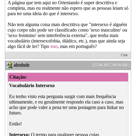
A página que tem aqui no Orientando é super descritiva e
completa, mas eu realmente não espero que as pessoas leiam só
para ter uma ideia do que é intersexo.
Não tem alguma coisa mais descritiva que "intersexo é alguém
cujo corpo não pode ser classificado como 'sexo masculino' ou
'sexo feminino' sem interferência externa", que tenha mais
vocabulário (intersexofobia, diádico, etc.), mas que ainda seja
algo fácil de ler? Tipo
isso
, mas em português?
Citar
altedude
(27-06-2017, 09:18 AM )
Citação:
Vocabulário Intersexo
Eu tenho visto esta pergunta surgir com mais frequência
ultimamente, e eu geralmente respondo ela caso a caso, mas
acho que pode valer a pena ter uma postagem para linkar no
futuro.
Então!
Intersexo:
O termo para qualquer pessoa cujas