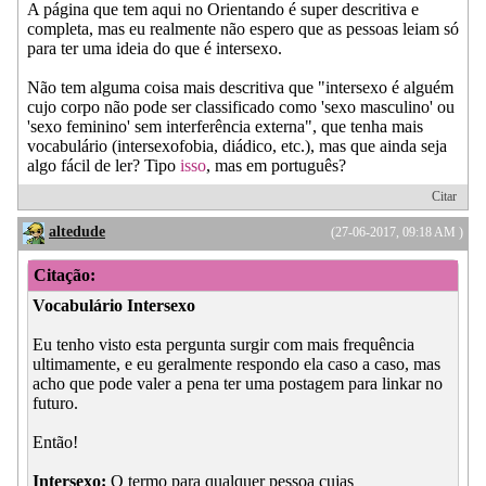
A página que tem aqui no Orientando é super descritiva e
completa, mas eu realmente não espero que as pessoas leiam só
para ter uma ideia do que é intersexo.
Não tem alguma coisa mais descritiva que "intersexo é alguém
cujo corpo não pode ser classificado como 'sexo masculino' ou
'sexo feminino' sem interferência externa", que tenha mais
vocabulário (intersexofobia, diádico, etc.), mas que ainda seja
algo fácil de ler? Tipo
isso
, mas em português?
Citar
altedude
(27-06-2017, 09:18 AM )
Citação:
Vocabulário Intersexo
Eu tenho visto esta pergunta surgir com mais frequência
ultimamente, e eu geralmente respondo ela caso a caso, mas
acho que pode valer a pena ter uma postagem para linkar no
futuro.
Então!
Intersexo:
O termo para qualquer pessoa cujas