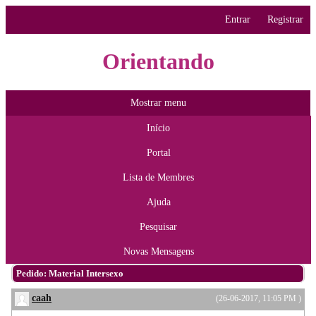
Entrar
Registrar
Orientando
Mostrar menu
Início
Portal
Lista de Membres
Ajuda
Pesquisar
Novas Mensagens
Pedido: Material Intersexo
caah
(26-06-2017, 11:05 PM )