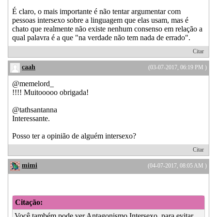
É claro, o mais importante é não tentar argumentar com
pessoas intersexo sobre a linguagem que elas usam, mas é
chato que realmente não existe nenhum consenso em relação a
qual palavra é a que "na verdade não tem nada de errado".
Citar
caah
(03-07-2017, 06:19 PM )
@memelord_
!!!! Muitooooo obrigada!
@tathsantanna
Interessante.
Posso ter a opinião de alguém intersexo?
Citar
mimi
(04-07-2017, 08:05 AM )
Citação:
Você também pode ver Antagonismo Intersexo, para evitar