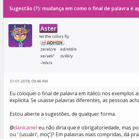
Sugestão (?): mudança em como o final de palavra é 
0 votos - 0 média
1
2
3
4
5
Aster
let the colors fly
ze/elz/e
ed/eld/e
xe/ael/'
zi/éli/y
-/elx/x
31-01-2018, 09:46 AM
Eu coloquei o final de palavra em itálico nos exemplos
explícita. Se usasse palavras diferentes, as pessoas ac
Estou aberte a sugestões, de qualquer forma.
@
danicamel
eu não diria que é obrigatoriedade, mas pode 
ou ' (usuári', moç')? Em palavras mais compridas, dá pr