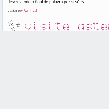
descrevendo o final de palavra por si só. :s
avatar por
Rainheal
✨
visite aste
Website
Postagens neste tópico
Sugestão (?): mudança em como o final de palavra é apresentad
Sugestão (?): mudança em como o final de palavra é apresentad
Sugestão (?): mudança em como o final de palavra é apresentad
Sugestão (?): mudança em como o final de palavra é apres