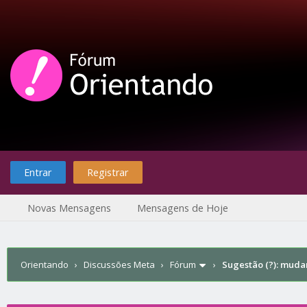
Entrar
Registrar
Novas Mensagens
Mensagens de Hoje
Orientando
›
Discussões Meta
›
Fórum
›
Sugestão (?): muda