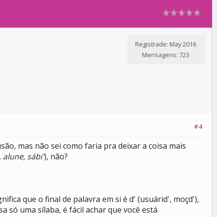
Registrade: May 2016
Mensagens: 723
#4
são, mas não sei como faria pra deixar a coisa mais
, alune, sábi'
), não?
fica que o final de palavra em si é d' (usuárid', moçd'),
 só uma sílaba, é fácil achar que você está