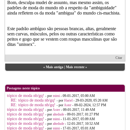
Bom, desculpa mudei de assunto, mas mesmo assim, os
padrões de moda do mundo nb a respeito da "ambiguidade"
ainda refletem os da moda "ambigua" do mundo cis-machista.
Este padrão ambíguo são pessoas brancas, altas, geralmente
sem curvas, músculos, pelos ou outras características como
peitos e gogo que se vestem com roupas masculinas que são
ditas "unissex".
Citar
«
Mais antiga
|
Mais recente
»
Postagens neste tópico
tópico de moda nb/gq!
- por
mimi
- 09-01-2017, 05:00 AM
RE: tópico de moda nb/gq!
- por
Hariel
- 29-03-2020, 05:20 AM
RE: tópico de moda nb/gq!
- por
Aster
- 09-02-2024, 12:57 PM
tópico de moda nb/gq!
- por
Aster
- 09-01-2017, 11:49 AM
tópico de moda nb/gq!
- por
altedude
- 09-01-2017, 01:27 PM
tópico de moda nb/gq!
- por
mimi
- 11-01-2017, 05:09 AM
tópico de moda nb/gq!
- por
altedude
- 12-01-2017, 10:52 AM
tópico de moda nb/gq!
- por
mimi
- 17-01-2017, 05:01 AM