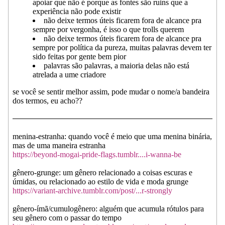
apoiar que não é porque as fontes são ruins que a
experiência não pode existir
não deixe termos úteis ficarem fora de alcance pra
sempre por vergonha, é isso o que trolls querem
não deixe termos úteis ficarem fora de alcance pra
sempre por política da pureza, muitas palavras devem ter
sido feitas por gente bem pior
palavras são palavras, a maioria delas não está
atrelada a ume criadore
se você se sentir melhor assim, pode mudar o nome/a bandeira
dos termos, eu acho??
menina-estranha: quando você é meio que uma menina binária,
mas de uma maneira estranha
https://beyond-mogai-pride-flags.tumblr....i-wanna-be
gênero-grunge: um gênero relacionado a coisas escuras e
úmidas, ou relacionado ao estilo de vida e moda grunge
https://variant-archive.tumblr.com/post/...r-strongly
gênero-ímã/cumulogênero: alguém que acumula rótulos para
seu gênero com o passar do tempo