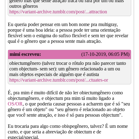
gênero mas que sente atração fraca ou rara por um ou mais
outros gêneros
https://variant-archive.tumblr.com/post/...attraction
Eu queria poder pensar em um bom nome pra multigray,
porque é uma boa ideia: a pessoa pode ter uma orientação
flexível sem o estigma do sufixo flexível e sem ter que revelar
qual é o gênero que a pessoa sente mais atração.
mimi escreveu:
(17-10-2019, 06:05 PM)
obiectumgênero (talvez trocar o rótulo pra não parecer tanto
com objectum- sem ser): um gênero relacionado a um ou
mais objetos especiais de alguém que é autista
https://variant-archive.tumblr.com/post/...ctuates-or
É, pra mim é muito difícil de não ler obiectumgênero como
objectumgênero, e objectum pra mim tá muito ligado a
OS/OR
, o que poderia causar pessoas a acharem que é só "seu
gênero é um objeto" ou "seu gênero é relacionado ao objeto
que você sente atração, e isso é só para pessoas objectum".
Eu trocaria para algo como obispegênero, talvez? É um nome
curto, e que seria a abreviação de obiectum e de
especial/special.