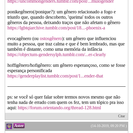
https://uncommongenders.tumblr.com/post/...mulogender
ponikegênero(/ponique?): um gênero relacionado a fogo e
triunfo que, quando descoberto, 'queima' todos os outros
gêneros da pessoa, deixando traços que não afetam o gênero
https://lgbtqiarchive.tumblr.com/post/18...-phoenix-a
evocagênero (ou
ostosgênero
): um gênero que influenciou
muito a pessoa, que traz calma e que é bem lembrado, mas que
também é distante, como uma memória da infância
https://objectum-gendersylph.tumblr.com/...er-clearly
hoffigênero/hofigênero: um gênero esperançoso, como se fosse
esperança personificada
https://genderplaylist.tumblr.com/post/1...ender-that
ps: se você só quer falar sobre termos novos mesmo que não
tenha nada de errado com quem os fez, tem um tópico pra isso
aqui:
https://forum.orientando.org/thread-128.html
Citar
Aster
(14-10-2019, 09:20 PM )