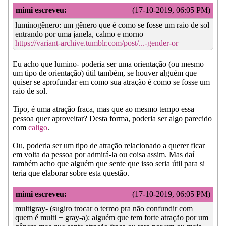
mimi escreveu:
(17-10-2019, 06:05 PM)
luminogênero: um gênero que é como se fosse um raio de sol
entrando por uma janela, calmo e morno
https://variant-archive.tumblr.com/post/...-gender-or
Eu acho que lumino- poderia ser uma orientação (ou mesmo
um tipo de orientação) útil também, se houver alguém que
quiser se aprofundar em como sua atração é como se fosse um
raio de sol.
Tipo, é uma atração fraca, mas que ao mesmo tempo essa
pessoa quer aproveitar? Desta forma, poderia ser algo parecido
com
caligo
.
Ou, poderia ser um tipo de atração relacionado a querer ficar
em volta da pessoa por admirá-la ou coisa assim. Mas daí
também acho que alguém que sente que isso seria útil para si
teria que elaborar sobre esta questão.
mimi escreveu:
(17-10-2019, 06:05 PM)
multigray- (sugiro trocar o termo pra não confundir com
quem é multi + gray-a): alguém que tem forte atração por um