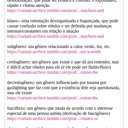
desorientação, que pode ser errático e confuso. é espontâneo,
rápido e chama atenção.
https://variant-archive.tumblr.com/post/...mayhem-and
khaos-: uma orientação desorganizada e bagunçada, que pode
causar confusão sobre rótulos e ser definida por mudanças
intensas/constantes em relação à atração
https://variant-archive.tumblr.com/post/...mayhem-and
soligênero: um gênero relacionado a calor, verão, luz, etc.
https://variant-archive.tumblr.com/post/...eat-warmth
credogênero: um gênero que existe e que dá pra entender, mas
é difícil achar rótulos para ele (e ele pode ser fluido/fluxo)
https://variant-archive.tumblr.com/post/...estion-the
decredogênero: um gênero influenciado por trauma por
gaslighting que faz com que a existência dele seja questionada,
mas ele existe
https://variant-archive.tumblr.com/post/...estion-the
fascifluxo: um gênero que muda de acordo com o interesse
especial de uma pessoa autista (derivação de fascigênero)
https://variant-archive.tumblr.com/post/...ctuates-or