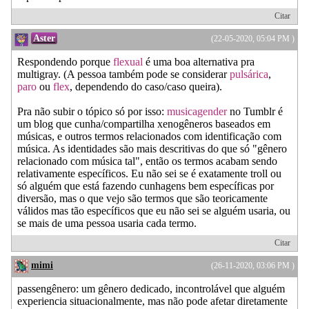
Citar
Aster
(22-05-2020, 05:04 PM )
Respondendo porque
flexual
é uma boa alternativa pra
multigray. (A pessoa também pode se considerar
pulsárica
,
paro
ou
flex
, dependendo do caso/caso queira).
Pra não subir o tópico só por isso:
musicagender
no Tumblr é
um blog que cunha/compartilha xenogêneros baseados em
músicas, e outros termos relacionados com identificação com
música. As identidades são mais descritivas do que só "gênero
relacionado com música tal", então os termos acabam sendo
relativamente específicos. Eu não sei se é exatamente troll ou
só alguém que está fazendo cunhagens bem específicas por
diversão, mas o que vejo são termos que são teoricamente
válidos mas tão específicos que eu não sei se alguém usaria, ou
se mais de uma pessoa usaria cada termo.
Citar
mimi
(26-11-2020, 03:06 PM )
passengênero: um gênero dedicado, incontrolável que alguém
experiencia situacionalmente, mas não pode afetar diretamente