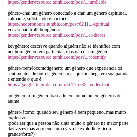
https://gender-resource.tumblr.com/post/...ntrollable
gênero-chá: um gênero conectado a chá; um gênero espiritual,
calmante, sofisticado e pacífico
https://neopronouns.tumblr.com/post/6241...-spiritual
versão não troll: hougênero
https://gender-resource.tumblr.com/post/...er-that-is
kevgênero: descreve quando alguém não se identifica com
nenhum gênero em particular, mas não é sem gênero
https://gender-resource.tumblr.com/post/...t-identify
gênero-trem/locomotigênero: um gênero que experiencia os
sentimentos de outros gêneros mas que aí chega em sua parada
e entende o que é
https://gayglitch.tumblr.com/post/175786...ender-that
anigênero: um gênero baseado em anime ou em gêneros de
anime
gênero-átomo: quando seu gênero é bem pequeno, mas muito
explosivo
(pode ser que a pessoa não sinta muito o gênero na maior parte
das vezes mas ao menos uma vez ele explodiu e ficou
grande/forte?)