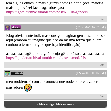
tem alguns outros, e mais algumis nomes e definições, maioria
mais improvável (ac drogas/doenças)
https://lgbtqiarchive.tumblr.com/post/61...us-genders
Citar
Aster
(07-04-2021, 02:47 PM )
Blog obviamente troll, mas consigo imaginar gente usando isso
aqui (embora eu imagine que não da mesma forma que quem
cunhou o termo imagine que haja identificação):
aaaaaaaaaaaagênero - alguém cujo gênero é só aaaaaaaaaaaaaa
https://gender-archival.tumblr.com/post/...-mod-false
Citar
mistério
(12-04-2021, 06:16 PM )
meu problema é com a pronúncia que pode parecer agênero,
mas adorei
Citar
«
Mais antiga
|
Mais recente
»