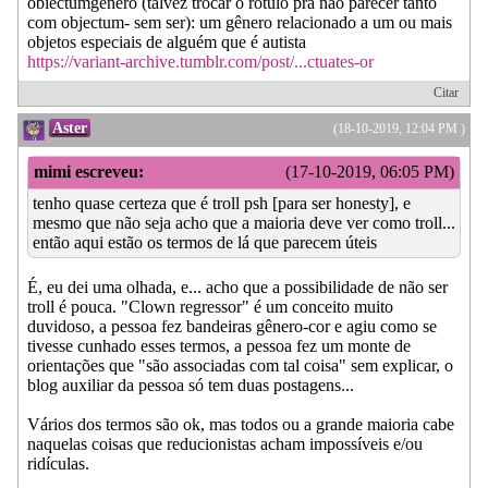
obiectumgênero (talvez trocar o rótulo pra não parecer tanto
com objectum- sem ser): um gênero relacionado a um ou mais
objetos especiais de alguém que é autista
https://variant-archive.tumblr.com/post/...ctuates-or
Citar
Aster
(18-10-2019, 12:04 PM )
mimi escreveu:
(17-10-2019, 06:05 PM)
tenho quase certeza que é troll psh [para ser honesty], e
mesmo que não seja acho que a maioria deve ver como troll...
então aqui estão os termos de lá que parecem úteis
É, eu dei uma olhada, e... acho que a possibilidade de não ser
troll é pouca. "Clown regressor" é um conceito muito
duvidoso, a pessoa fez bandeiras gênero-cor e agiu como se
tivesse cunhado esses termos, a pessoa fez um monte de
orientações que "são associadas com tal coisa" sem explicar, o
blog auxiliar da pessoa só tem duas postagens...
Vários dos termos são ok, mas todos ou a grande maioria cabe
naquelas coisas que reducionistas acham impossíveis e/ou
ridículas.