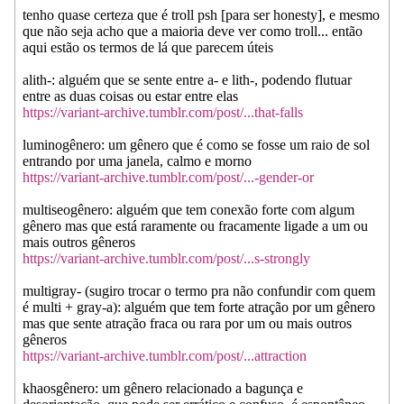
tenho quase certeza que é troll psh [para ser honesty], e mesmo
que não seja acho que a maioria deve ver como troll... então
aqui estão os termos de lá que parecem úteis
alith-: alguém que se sente entre a- e lith-, podendo flutuar
entre as duas coisas ou estar entre elas
https://variant-archive.tumblr.com/post/...that-falls
luminogênero: um gênero que é como se fosse um raio de sol
entrando por uma janela, calmo e morno
https://variant-archive.tumblr.com/post/...-gender-or
multiseogênero: alguém que tem conexão forte com algum
gênero mas que está raramente ou fracamente ligade a um ou
mais outros gêneros
https://variant-archive.tumblr.com/post/...s-strongly
multigray- (sugiro trocar o termo pra não confundir com quem
é multi + gray-a): alguém que tem forte atração por um gênero
mas que sente atração fraca ou rara por um ou mais outros
gêneros
https://variant-archive.tumblr.com/post/...attraction
khaosgênero: um gênero relacionado a bagunça e