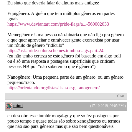
Eu sinto que deveria falar de alguns mais antigos:
Equigênero: Alguém que tem múltiplos gêneros em partes
iguais.
https://www.deviantart.com/pride-flags/a...-560002033
Memegênero: Uma pessoa não-binária que não liga pra gênero
e que quer aproveitar e enraivecer gente exorsexista por usar
um rótulo de gênero "ridículo"
https://ask-pride-color-schemes.tumblr.c...gs-part-24
(eu não tenho certeza se este gênero foi baseado em algo troll
ou é só uma resposta a postagens superficiais que criticam
pessoas NB por "não saberem o que é gênero")
Nanogênero: Uma pequena parte de um gênero, ou um gênero
pequeno/fraco.
https://orientando.org/listas/lista-de-g...anogenero/
Citar
mimi
(17-10-2019, 06:05 PM )
eu descobri esse tumblr mogai-guy que só fez postagens por
pouco tempo e quase todas são sobre xenogêneros ou termos
que não são para gêneros mas que são bem questionáveis