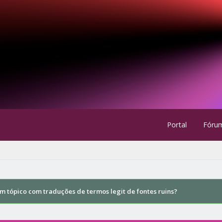
Portal
Fóru
um tópico com traduções de termos legit de fontes ruins?