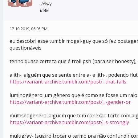
-/ély/y
i/éli/i
17-10-2019, 06:05 PM
eu descobri esse tumblr mogai-guy que só fez postag
questionáveis
tenho quase certeza que é troll psh [para ser honesty],
alith-: alguém que se sente entre a- e lith-, podendo flu
https://variant-archive.tumblr.com/post/...that-falls
luminogênero: um gênero que é como se fosse um raio 
https://variant-archive.tumblr.com/post/...-gender-or
multiseogênero: alguém que tem conexão forte com al
https://variant-archive.tumblr.com/post/...s-strongly
multigray- (sugiro trocar o termo pra não confundir c