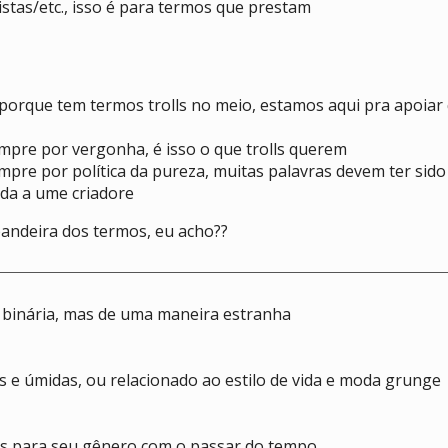
istas/etc., isso é para termos que prestam
orque tem termos trolls no meio, estamos aqui pra apoiar 
empre por vergonha, é isso o que trolls querem
mpre por política da pureza, muitas palavras devem ter sido
ada a ume criadore
andeira dos termos, eu acho??
binária, mas de uma maneira estranha
 e úmidas, ou relacionado ao estilo de vida e moda grunge
s para seu gênero com o passar do tempo