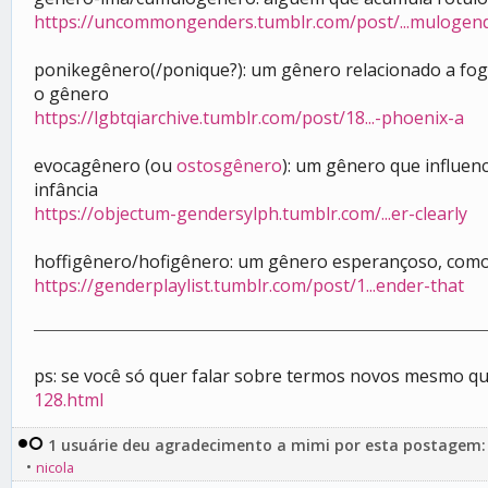
https://uncommongenders.tumblr.com/post/...mulogen
ponikegênero(/ponique?): um gênero relacionado a fogo
o gênero
https://lgbtqiarchive.tumblr.com/post/18...-phoenix-a
evocagênero (ou
ostosgênero
): um gênero que influe
infância
https://objectum-gendersylph.tumblr.com/...er-clearly
hoffigênero/hofigênero: um gênero esperançoso, como 
https://genderplaylist.tumblr.com/post/1...ender-that
ps: se você só quer falar sobre termos novos mesmo qu
128.html
1 usuárie deu agradecimento a mimi por esta postagem:
•
nicola