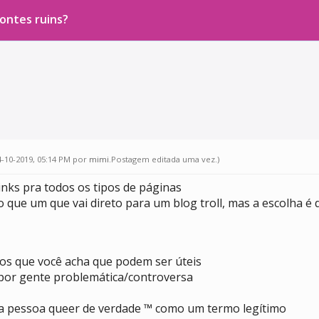
fontes ruins?
4-10-2019, 05:14 PM por
mimi
.Postagem editada uma vez.)
inks pra todos os tipos de páginas
 que um que vai direto para um blog troll, mas a escolha é
mos que você acha que podem ser úteis
por gente problemática/controversa
ma pessoa queer de verdade ™ como um termo legítimo