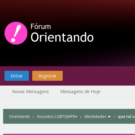
Entrar
Registrar
Novas Mensagens
Mensagens de Hoje
Orientando
›
Assuntos LGBTQIAPN+
›
Identidades
›
que tal 