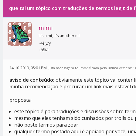
que tal um tópico com traduções de termos legit de 
0 votos - 0 média
1
2
3
4
5
mimi
it's a mi, it's another mi
-/ély/y
i/éli/i
14-10-2019, 05:01 PM
(Esta mensagem foi modificada pela última vez em: 1
aviso de conteúdo:
obviamente este tópico vai conter l
minha recomendação é procurar um link mais estável do
proposta:
este tópico é para traduções e discussões sobre ter
mesmo que eles tenham sido cunhados por trolls ou 
não poste termos para zoar
qualquer termo postado aqui é apoiado por você, u