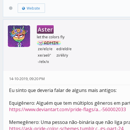
Website
Aster
let the colors fly
ze/elz/e
ed/eld/e
xe/ael/'
zi/éli/y
-/elx/x
14-10-2019, 09:20 PM
Eu sinto que deveria falar de alguns mais antigos:
Equigênero: Alguém que tem múltiplos gêneros em part
https://www.deviantart.com/pride-flags/a...-560002033
Memegênero: Uma pessoa não-binária que não liga pra g
https://ask-pride-color-schemes.tumblr.c...gs-part-24