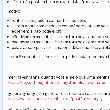
sério, não postem termos capacitistas/racistas/cissex
motivo:
fontes ruins podem cunhar termos úteis
se tem gente com medo de xenogêneros ou que seja p
experiência não pode existir
não deixe termos úteis ficarem fora de alcance pra s
não deixe termos úteis ficarem fora de alcance pra se
palavras são palavras, a maioria delas não está atrel
se você se sentir melhor assim, pode mudar o nome/a b
menina-estranha: quando você é meio que uma menina 
https://beyond-mogai-pride-flags.tumblr....i-wanna-be
gênero-grunge: um gênero relacionado a coisas escuras
https://variant-archive.tumblr.com/post/...r-strongly
gênero-ímã/cumulogênero: alguém que acumula rótulo