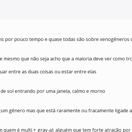
ens por pouco tempo e quase todas são sobre xenogêneros
 e mesmo que não seja acho que a maioria deve ver como trol
tuar entre as duas coisas ou estar entre elas
de sol entrando por uma janela, calmo e morno
gum gênero mas que está raramente ou fracamente ligade 
om quem é multi + gray-a): alguém que tem forte atração po