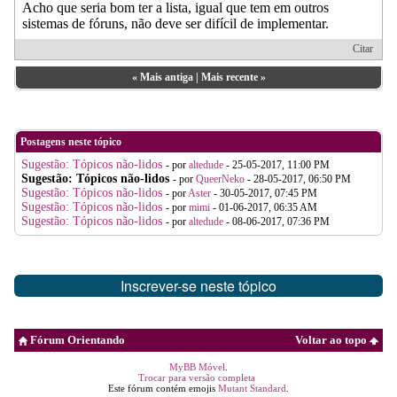
Acho que seria bom ter a lista, igual que tem em outros
sistemas de fóruns, não deve ser difícil de implementar.
Citar
«
Mais antiga
|
Mais recente
»
Postagens neste tópico
Sugestão: Tópicos não-lidos
- por
altedude
- 25-05-2017, 11:00 PM
Sugestão: Tópicos não-lidos
- por
QueerNeko
- 28-05-2017, 06:50 PM
Sugestão: Tópicos não-lidos
- por
Aster
- 30-05-2017, 07:45 PM
Sugestão: Tópicos não-lidos
- por
mimi
- 01-06-2017, 06:35 AM
Sugestão: Tópicos não-lidos
- por
altedude
- 08-06-2017, 07:36 PM
Inscrever-se neste tópico
Fórum Orientando
Voltar ao topo
MyBB Móvel
.
Trocar para versão completa
Este fórum contém emojis
Mutant Standard
.