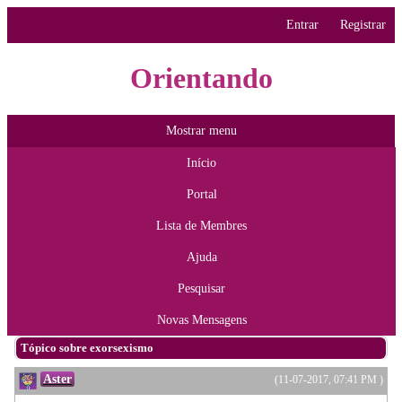
Entrar
Registrar
Orientando
Mostrar menu
Início
Portal
Lista de Membres
Ajuda
Pesquisar
Novas Mensagens
Tópico sobre exorsexismo
Aster
(11-07-2017, 07:41 PM )