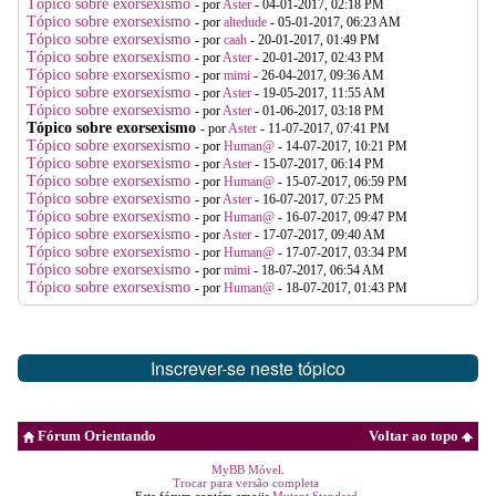
Tópico sobre exorsexismo
- por
Aster
- 04-01-2017, 02:18 PM
Tópico sobre exorsexismo
- por
altedude
- 05-01-2017, 06:23 AM
Tópico sobre exorsexismo
- por
caah
- 20-01-2017, 01:49 PM
Tópico sobre exorsexismo
- por
Aster
- 20-01-2017, 02:43 PM
Tópico sobre exorsexismo
- por
mimi
- 26-04-2017, 09:36 AM
Tópico sobre exorsexismo
- por
Aster
- 19-05-2017, 11:55 AM
Tópico sobre exorsexismo
- por
Aster
- 01-06-2017, 03:18 PM
Tópico sobre exorsexismo
- por
Aster
- 11-07-2017, 07:41 PM
Tópico sobre exorsexismo
- por
Human@
- 14-07-2017, 10:21 PM
Tópico sobre exorsexismo
- por
Aster
- 15-07-2017, 06:14 PM
Tópico sobre exorsexismo
- por
Human@
- 15-07-2017, 06:59 PM
Tópico sobre exorsexismo
- por
Aster
- 16-07-2017, 07:25 PM
Tópico sobre exorsexismo
- por
Human@
- 16-07-2017, 09:47 PM
Tópico sobre exorsexismo
- por
Aster
- 17-07-2017, 09:40 AM
Tópico sobre exorsexismo
- por
Human@
- 17-07-2017, 03:34 PM
Tópico sobre exorsexismo
- por
mimi
- 18-07-2017, 06:54 AM
Tópico sobre exorsexismo
- por
Human@
- 18-07-2017, 01:43 PM
Inscrever-se neste tópico
Fórum Orientando
Voltar ao topo
MyBB Móvel
.
Trocar para versão completa
Este fórum contém emojis
Mutant Standard
.