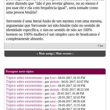
autor dizendo que "não é pra revelar gênero, ou ao menos é
pra usar ele e ela com frequência igual", seria tomade como
uma pessoa binária?
Stevonnie é uma literal fusão de um menino com uma menina,
argumentar que Stevonnie ser não-binárie (não no sentido de
identidade específica, e sim no sentido de não ser 100%
homem ou 100% mulher) é um simples caso de headcanon é
completamente absurdo.
Citar
«
Mais antiga
|
Mais recente
»
Postagens neste tópico
Tópico sobre exorsexismo
- por
Aster
- 04-01-2017, 01:45 PM
Tópico sobre exorsexismo
- por
altedude
- 04-01-2017, 02:07 PM
Tópico sobre exorsexismo
- por
Aster
- 04-01-2017, 02:18 PM
Tópico sobre exorsexismo
- por
altedude
- 05-01-2017, 06:23 AM
Tópico sobre exorsexismo
- por
caah
- 20-01-2017, 01:49 PM
Tópico sobre exorsexismo
- por
Aster
- 20-01-2017, 02:43 PM
Tópico sobre exorsexismo
- por
mimi
- 26-04-2017, 09:36 AM
Tópico sobre exorsexismo
- por
Aster
- 19-05-2017, 11:55 AM
Tópico sobre exorsexismo
- por
Aster
- 01-06-2017, 03:18 PM