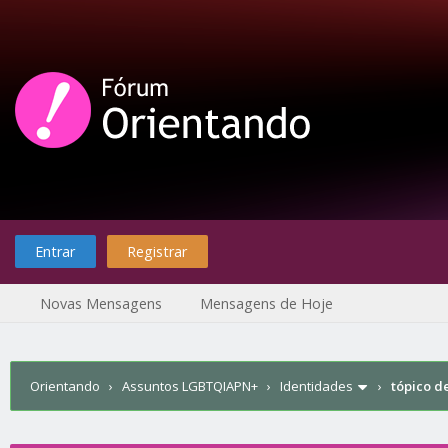
Entrar
Registrar
Novas Mensagens
Mensagens de Hoje
Orientando
›
Assuntos LGBTQIAPN+
›
Identidades
›
tópico d