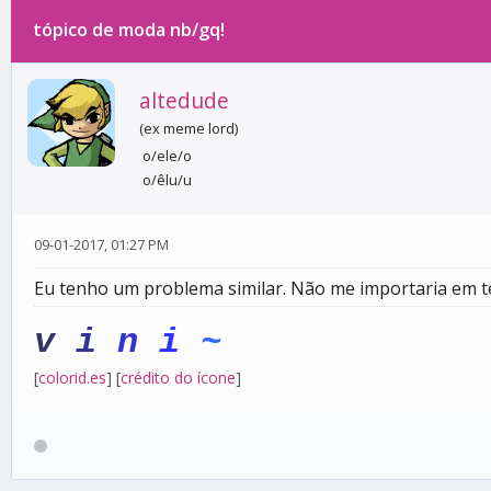
tópico de moda nb/gq!
0 votos - 0 média
1
2
3
4
5
altedude
(ex meme lord)
o/ele/o
o/êlu/u
09-01-2017, 01:27 PM
Eu tenho um problema similar. Não me importaria em te
v
i
n
i
~
[
colorid.es
] [
crédito do ícone
]