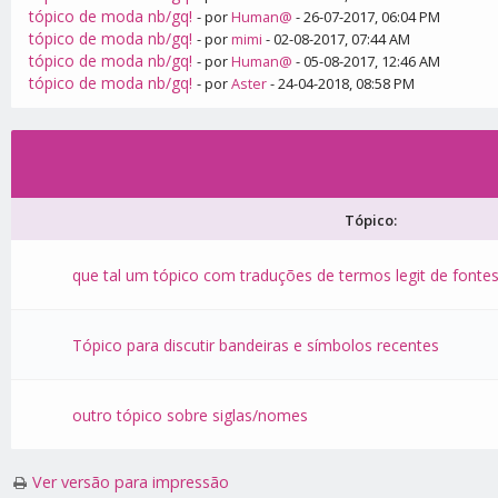
tópico de moda nb/gq!
- por
Human@
- 26-07-2017, 06:04 PM
tópico de moda nb/gq!
- por
mimi
- 02-08-2017, 07:44 AM
tópico de moda nb/gq!
- por
Human@
- 05-08-2017, 12:46 AM
tópico de moda nb/gq!
- por
Aster
- 24-04-2018, 08:58 PM
Tópico:
que tal um tópico com traduções de termos legit de fontes
Tópico para discutir bandeiras e símbolos recentes
outro tópico sobre siglas/nomes
Ver versão para impressão