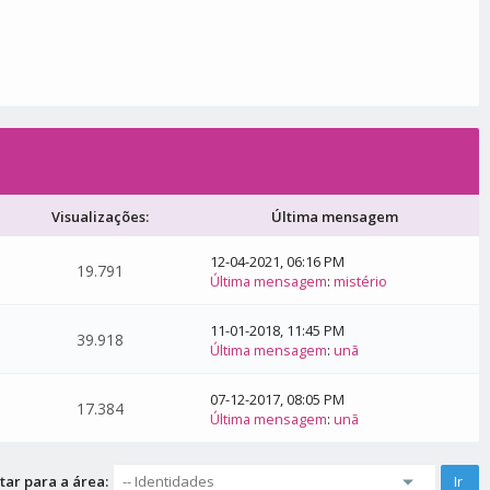
Visualizações:
Última mensagem
12-04-2021, 06:16 PM
19.791
Última mensagem
:
mistério
11-01-2018, 11:45 PM
39.918
Última mensagem
:
unã
07-12-2017, 08:05 PM
17.384
Última mensagem
:
unã
tar para a área: