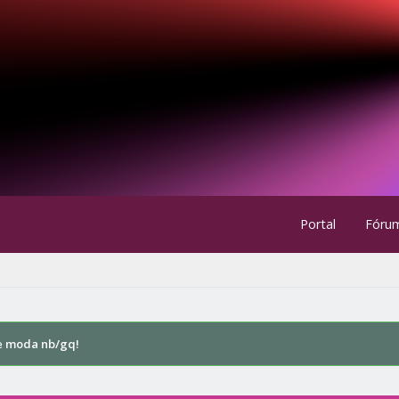
Portal
Fóru
e moda nb/gq!