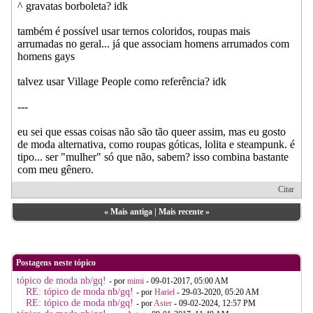
^ gravatas borboleta? idk
também é possível usar ternos coloridos, roupas mais
arrumadas no geral... já que associam homens arrumados com
homens gays
talvez usar Village People como referência? idk
---
eu sei que essas coisas não são tão queer assim, mas eu gosto
de moda alternativa, como roupas góticas, lolita e steampunk. é
tipo... ser "mulher" só que não, sabem? isso combina bastante
com meu gênero.
Citar
«
Mais antiga
|
Mais recente
»
Postagens neste tópico
tópico de moda nb/gq!
- por
mimi
- 09-01-2017, 05:00 AM
RE: tópico de moda nb/gq!
- por
Hariel
- 29-03-2020, 05:20 AM
RE: tópico de moda nb/gq!
- por
Aster
- 09-02-2024, 12:57 PM