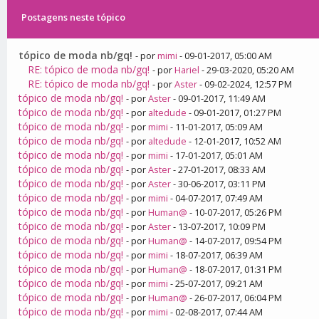
Postagens neste tópico
tópico de moda nb/gq!
- por
mimi
- 09-01-2017, 05:00 AM
RE: tópico de moda nb/gq!
- por
Hariel
- 29-03-2020, 05:20 AM
RE: tópico de moda nb/gq!
- por
Aster
- 09-02-2024, 12:57 PM
tópico de moda nb/gq!
- por
Aster
- 09-01-2017, 11:49 AM
tópico de moda nb/gq!
- por
altedude
- 09-01-2017, 01:27 PM
tópico de moda nb/gq!
- por
mimi
- 11-01-2017, 05:09 AM
tópico de moda nb/gq!
- por
altedude
- 12-01-2017, 10:52 AM
tópico de moda nb/gq!
- por
mimi
- 17-01-2017, 05:01 AM
tópico de moda nb/gq!
- por
Aster
- 27-01-2017, 08:33 AM
tópico de moda nb/gq!
- por
Aster
- 30-06-2017, 03:11 PM
tópico de moda nb/gq!
- por
mimi
- 04-07-2017, 07:49 AM
tópico de moda nb/gq!
- por
Human@
- 10-07-2017, 05:26 PM
tópico de moda nb/gq!
- por
Aster
- 13-07-2017, 10:09 PM
tópico de moda nb/gq!
- por
Human@
- 14-07-2017, 09:54 PM
tópico de moda nb/gq!
- por
mimi
- 18-07-2017, 06:39 AM
tópico de moda nb/gq!
- por
Human@
- 18-07-2017, 01:31 PM
tópico de moda nb/gq!
- por
mimi
- 25-07-2017, 09:21 AM
tópico de moda nb/gq!
- por
Human@
- 26-07-2017, 06:04 PM
tópico de moda nb/gq!
- por
mimi
- 02-08-2017, 07:44 AM