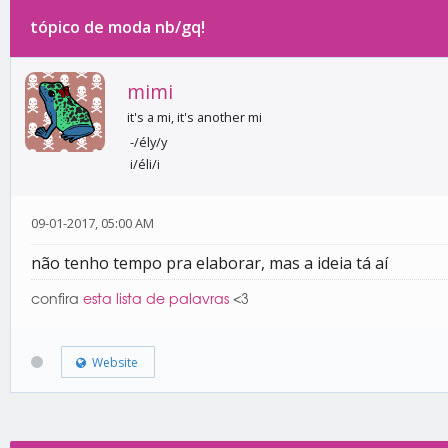
tópico de moda nb/gq!
0 votos - 0 média
1
2
3
4
5
mimi
it's a mi, it's another mi
-/ély/y
i/éli/i
09-01-2017, 05:00 AM
não tenho tempo pra elaborar, mas a ideia tá aí
confira
esta lista de palavras
<3
Website