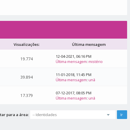
Visualizações:
Última mensagem
12-04-2021, 06:16 PM
19.774
Última mensagem
:
mistério
11-01-2018, 11:45 PM
39.894
Última mensagem
:
unã
07-12-2017, 08:05 PM
17.379
Última mensagem
:
unã
tar para a área: