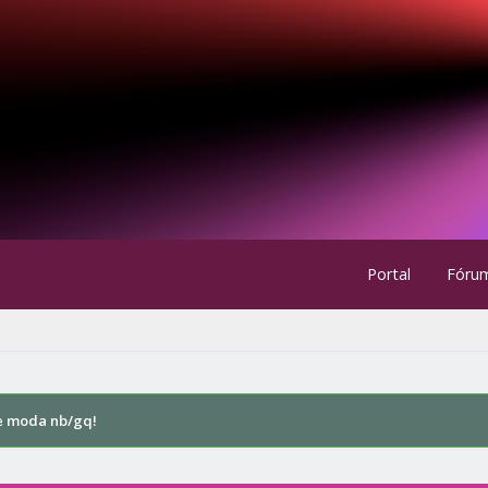
Portal
Fóru
e moda nb/gq!