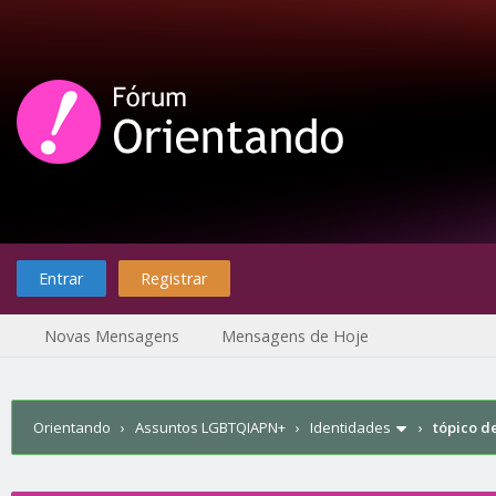
Entrar
Registrar
Novas Mensagens
Mensagens de Hoje
Orientando
›
Assuntos LGBTQIAPN+
›
Identidades
›
tópico d