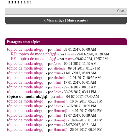
!!!!!!!!!!!!!!!!
Citar
«
Mais antiga
|
Mais recente
»
Postagens neste tópico
tópico de moda nb/gq!
- por
mimi
- 09-01-2017, 05:00 AM
RE: tópico de moda nb/gq!
- por
Hariel
- 29-03-2020, 05:20 AM
RE: tópico de moda nb/gq!
- por
Aster
- 09-02-2024, 12:57 PM
tópico de moda nb/gq!
- por
Aster
- 09-01-2017, 11:49 AM
tópico de moda nb/gq!
- por
altedude
- 09-01-2017, 01:27 PM
tópico de moda nb/gq!
- por
mimi
- 11-01-2017, 05:09 AM
tópico de moda nb/gq!
- por
altedude
- 12-01-2017, 10:52 AM
tópico de moda nb/gq!
- por
mimi
- 17-01-2017, 05:01 AM
tópico de moda nb/gq!
- por
Aster
- 27-01-2017, 08:33 AM
tópico de moda nb/gq!
- por
Aster
- 30-06-2017, 03:11 PM
tópico de moda nb/gq!
- por
mimi
- 04-07-2017, 07:49 AM
tópico de moda nb/gq!
- por
Human@
- 10-07-2017, 05:26 PM
tópico de moda nb/gq!
- por
Aster
- 13-07-2017, 10:09 PM
tópico de moda nb/gq!
- por
Human@
- 14-07-2017, 09:54 PM
tópico de moda nb/gq!
- por
mimi
- 18-07-2017, 06:39 AM
tópico de moda nb/gq!
- por
Human@
- 18-07-2017, 01:31 PM
tópico de moda nb/gq!
- por
mimi
- 25-07-2017, 09:21 AM
tópico de moda nb/gq!
- por
Human@
- 26-07-2017, 06:04 PM