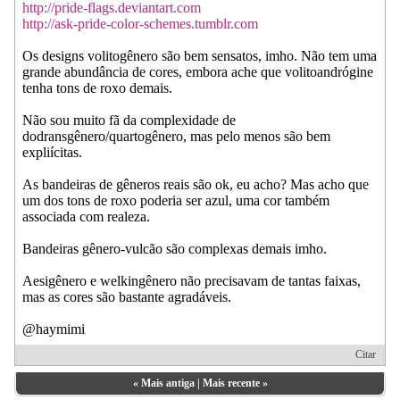
http://pride-flags.deviantart.com
http://ask-pride-color-schemes.tumblr.com
Os designs volitogênero são bem sensatos, imho. Não tem uma
grande abundância de cores, embora ache que volitoandrógine
tenha tons de roxo demais.
Não sou muito fã da complexidade de
dodransgênero/quartogênero, mas pelo menos são bem
expliícitas.
As bandeiras de gêneros reais são ok, eu acho? Mas acho que
um dos tons de roxo poderia ser azul, uma cor também
associada com realeza.
Bandeiras gênero-vulcão são complexas demais imho.
Aesigênero e welkingênero não precisavam de tantas faixas,
mas as cores são bastante agradáveis.
@haymimi
Citar
«
Mais antiga
|
Mais recente
»