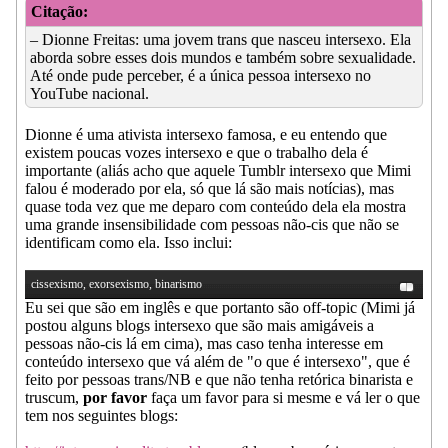
Citação:
– Dionne Freitas: uma jovem trans que nasceu intersexo. Ela
aborda sobre esses dois mundos e também sobre sexualidade.
Até onde pude perceber, é a única pessoa intersexo no
YouTube nacional.
Dionne é uma ativista intersexo famosa, e eu entendo que
existem poucas vozes intersexo e que o trabalho dela é
importante (aliás acho que aquele Tumblr intersexo que Mimi
falou é moderado por ela, só que lá são mais notícias), mas
quase toda vez que me deparo com conteúdo dela ela mostra
uma grande insensibilidade com pessoas não-cis que não se
identificam como ela. Isso inclui:
cissexismo, exorsexismo, binarismo
Eu sei que são em inglês e que portanto são off-topic (Mimi já
postou alguns blogs intersexo que são mais amigáveis a
pessoas não-cis lá em cima), mas caso tenha interesse em
conteúdo intersexo que vá além de "o que é intersexo", que é
feito por pessoas trans/NB e que não tenha retórica binarista e
truscum,
por favor
faça um favor para si mesme e vá ler o que
tem nos seguintes blogs: