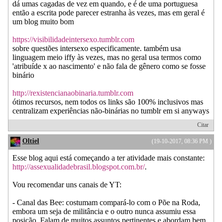
dá umas cagadas de vez em quando, e é de uma portuguesa
então a escrita pode parecer estranha às vezes, mas em geral é
um blog muito bom
https://visibilidadeintersexo.tumblr.com
sobre questões intersexo especificamente. também usa
linguagem meio iffy às vezes, mas no geral usa termos como
'atribuíde x ao nascimento' e não fala de gênero como se fosse
binário
http://rexistencianaobinaria.tumblr.com
ótimos recursos, nem todos os links são 100% inclusivos mas
centralizam experiências não-binárias no tumblr em si anyways
Citar
Oltiel
(19-10-2017, 08:36 PM )
Esse blog aqui está começando a ter atividade mais constante:
http://assexualidadebrasil.blogspot.com.br/
.
Vou recomendar uns canais de YT:
- Canal das Bee: costumam compará-lo com o Põe na Roda,
embora um seja de militância e o outro nunca assumiu essa
posição. Falam de muitos assuntos pertinentes e abordam bem