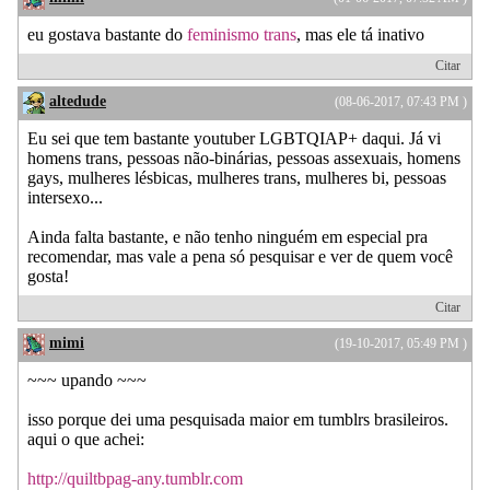
eu gostava bastante do
feminismo trans
, mas ele tá inativo
Citar
altedude
(08-06-2017, 07:43 PM )
Eu sei que tem bastante youtuber LGBTQIAP+ daqui. Já vi
homens trans, pessoas não-binárias, pessoas assexuais, homens
gays, mulheres lésbicas, mulheres trans, mulheres bi, pessoas
intersexo...
Ainda falta bastante, e não tenho ninguém em especial pra
recomendar, mas vale a pena só pesquisar e ver de quem você
gosta!
Citar
mimi
(19-10-2017, 05:49 PM )
~~~ upando ~~~
isso porque dei uma pesquisada maior em tumblrs brasileiros.
aqui o que achei:
http://quiltbpag-any.tumblr.com