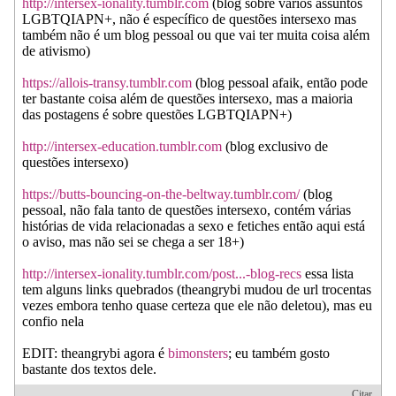
http://intersex-ionality.tumblr.com
(blog sobre vários assuntos
LGBTQIAPN+, não é específico de questões intersexo mas
também não é um blog pessoal ou que vai ter muita coisa além
de ativismo)
https://allois-transy.tumblr.com
(blog pessoal afaik, então pode
ter bastante coisa além de questões intersexo, mas a maioria
das postagens é sobre questões LGBTQIAPN+)
http://intersex-education.tumblr.com
(blog exclusivo de
questões intersexo)
https://butts-bouncing-on-the-beltway.tumblr.com/
(blog
pessoal, não fala tanto de questões intersexo, contém várias
histórias de vida relacionadas a sexo e fetiches então aqui está
o aviso, mas não sei se chega a ser 18+)
http://intersex-ionality.tumblr.com/post...-blog-recs
essa lista
tem alguns links quebrados (theangrybi mudou de url trocentas
vezes embora tenho quase certeza que ele não deletou), mas eu
confio nela
EDIT: theangrybi agora é
bimonsters
; eu também gosto
bastante dos textos dele.
Citar