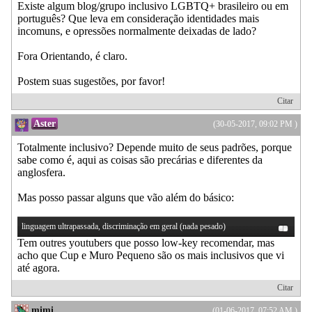
Existe algum blog/grupo inclusivo LGBTQ+ brasileiro ou em
português? Que leva em consideração identidades mais
incomuns, e opressões normalmente deixadas de lado?
Fora Orientando, é claro.
Postem suas sugestões, por favor!
Citar
Aster
(30-05-2017, 09:02 PM )
Totalmente inclusivo? Depende muito de seus padrões, porque
sabe como é, aqui as coisas são precárias e diferentes da
anglosfera.
Mas posso passar alguns que vão além do básico:
linguagem ultrapassada, discriminação em geral (nada pesado)
Tem outres youtubers que posso low-key recomendar, mas
acho que Cup e Muro Pequeno são os mais inclusivos que vi
até agora.
Citar
mimi
(01-06-2017, 07:52 AM )