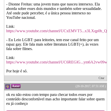
- Dionne Freitas: uma jovem trans que nasceu intersexo. Ela
aborda sobre esses dois mundos e também sobre sexualidade.
Até onde pude perceber, é a única pessoa intersexo no
YouTube nacional.
Link:
https://www.youtube.com/channel/UCxEMVT5...x3LXqp0b_Q
- Eu Leio LGBT: para leitories, tem esse canal feito por um
rapaz gay. Ele fala mais sobre literatura LGBT(+), às vezes
fala sobre filmes.
Link:
https://www.youtube.com/channel/UC6REGlG...ym6A2vw09w
Por hoje é só.
Citar
Aster
(20-10-2017, 07:51 AM )
ok eu não estou com tempo para checar todos esses por
conteúdo desconfortável mas acho importante falar sobre quem
eu já conheço