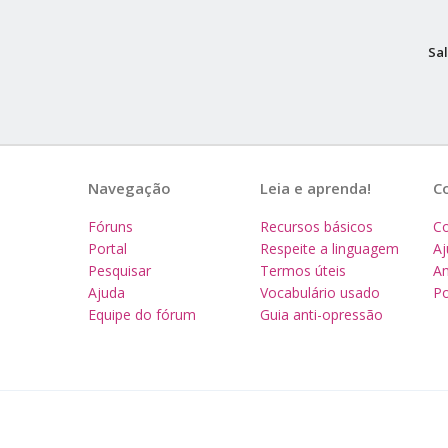
Sal
Navegação
Leia e aprenda!
C
Fóruns
Recursos básicos
Co
Portal
Respeite a linguagem
A
Pesquisar
Termos úteis
Am
Ajuda
Vocabulário usado
Po
Equipe do fórum
Guia anti-opressão