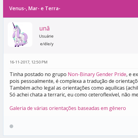
Venus-, Mar- e Terra-
0 votos - 0 média
1
2
3
4
5
unã
Usuárie
e/éle/y
16-11-2017, 12:50 PM
Tinha postado no grupo
Non-Binary Gender Pride
, e e
pois pessoalmente, é complexa a tradução de orientaçõ
Também acho legal as orientações como aquílicas (achille
Só achei chata a terraric, eu como ceteroflexível, não
Galeria de várias orientações baseadas em gênero