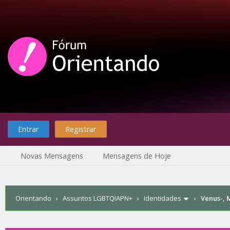
Entrar
Registrar
Novas Mensagens
Mensagens de Hoje
Orientando
›
Assuntos LGBTQIAPN+
›
Identidades
›
Venus-, 