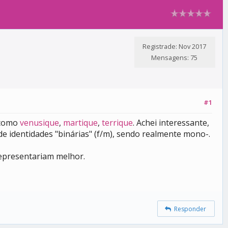
Registrade: Nov 2017
Mensagens: 75
#1
, como
venusique
,
martique
,
terrique
. Achei interessante,
e identidades "binárias" (f/m), sendo realmente mono-.
representariam melhor.
Responder