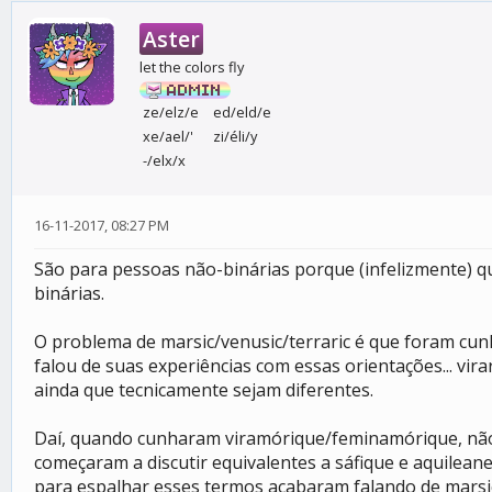
Aster
let the colors fly
ze/elz/e
ed/eld/e
xe/ael/'
zi/éli/y
-/elx/x
16-11-2017, 08:27 PM
São para pessoas não-binárias porque (infelizmente) q
binárias.
O problema de marsic/venusic/terraric é que foram cunh
falou de suas experiências com essas orientações... vi
ainda que tecnicamente sejam diferentes.
Daí, quando cunharam viramórique/feminamórique, não 
começaram a discutir equivalentes a sáfique e aquilea
para espalhar esses termos acabaram falando de marsic