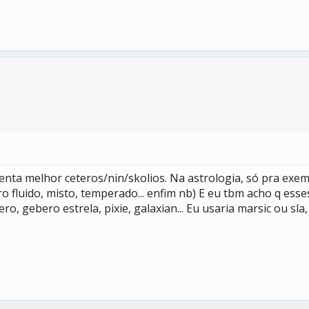
enta melhor ceteros/nin/skolios. Na astrologia, só pra exem
ro fluido, misto, temperado... enfim nb) E eu tbm acho q es
, gebero estrela, pixie, galaxian... Eu usaria marsic ou sla,