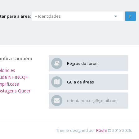
tar para a área:
onfira também
Regras do fórum
lorid.es
juda NHINCQ+
Guia de áreas
plifi.casa
stagens Queer
orientando.org@gmail.com
Theme designed por
Rōshi
© 2015-2026.