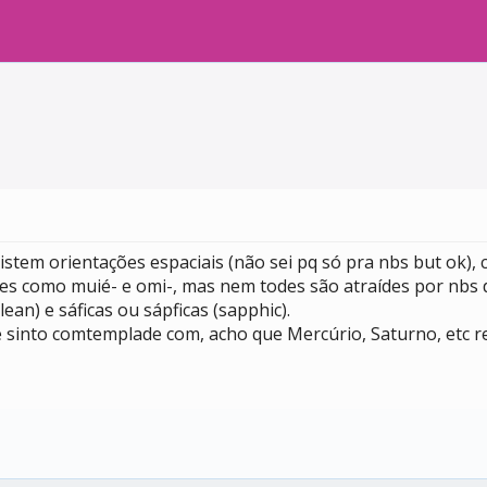
xistem orientações espaciais (não sei pq só pra nbs but ok)
es como muié- e omi-, mas nem todes são atraídes por nbs d
an) e sáficas ou sápficas (sapphic).
 me sinto comtemplade com, acho que Mercúrio, Saturno, etc 