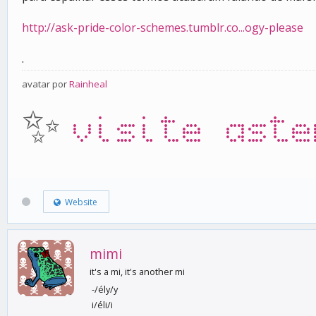
http://ask-pride-color-schemes.tumblr.co...ogy-please
.
avatar por
Rainheal
✨
visite aste
Website
mimi
it's a mi, it's another mi
-/ély/y
i/éli/i