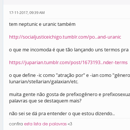
17-11-2017, 09:39 AM
tem neptunic e uranic também
http://socialjusticeichigo.tumblr.com/po...and-uranic
o que me incomoda é que tão lançando uns termos pr
https://juparian.tumblr.com/post/1673193...nder-terms
o que define -ic como "atração por" e -ian como "gêne
lunarian/stellarian/galaxian/etc.
muita gente não gosta de prefixogênero e prefixosexual
palavras que se destaquem mais?
não sei se dá pra entender o que estou dizendo...
confira
esta lista de palavras
<3